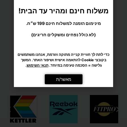
משלוח חינם ומהיר עד הבית!
מינימום הזמנה למשלוח חינם 199 ש״ח.
השק הזה פשוט מדהים – הוא עמיד, שקט,
ובולם זעזועים בצורה מושלמת. האיכות
(לא כולל נפחים ומשקלים חריגים)
מורגשת כבר מהמגע הראשון, והוא מתאים
גם למתאמנים מתקדמים. ממליץ בחום לכל
מי שאוהב לשלב אגרוף באימון!
כדי לתת לך חוויית קנייה מתוקה וזורמת, אנחנו משתמשים
2 שנים ago
בקובצי Cookie להתאמה אישית ושיפור האתר. המשך
גלישה = הסכמה טעימה במיוחד.
תנאי השימוש
.
שק איגרוף באורך 180 ס"מ MD
מאשר/ת
BUDDY