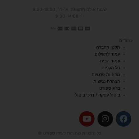
שעות אולם התצוגה: א׳-ה׳, 9:00-18:00
ו׳: 9:30-14:00
עמודים
תקנון החברה
עמוד לתשלום
עמוד הבית
סל הקניות
מדיניות פרטיות
הצהרת נגישות
בלוג ספורט
ביטול עסקה / דרכי ביטול
Y
I
F
o
n
a
u
s
c
כל הזכויות שמורות לעידו ספורט ©
t
t
e