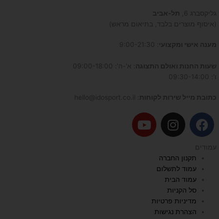
גליקסברג 6,
תל-אביב
(איסוף מוצרים בלבד, בתיאום מראש)
מענה אישי ומקצועי
: 9:00-21:30
שעות החנות ואולם התצוגה
: א'-ה': 09:00-18:00
ו': 09:30-14:00
כתובת מייל שירות לקוחות
: hello@idosport.co.il
Y
I
F
o
n
a
u
s
c
עמודים
t
t
e
תקנון החברה
u
a
b
עמוד לתשלום
b
g
o
עמוד הבית
e
r
o
סל הקניות
a
k
מדיניות פרטיות
הצהרת נגישות
m