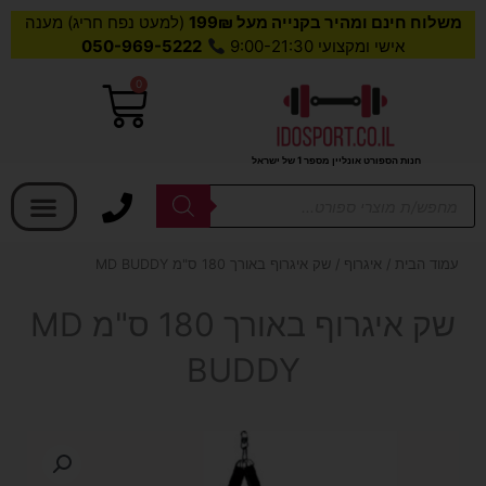
משלוח חינם ומהיר בקנייה מעל 199₪
(למעט נפח חריג) מענה
אישי ומקצועי 9:00-21:30
050-969-5222
0
עגלת
קניות
חנות הספורט אונליין מספר 1 של ישראל
בחר קטגוריה
Products
search
עמוד הבית
/
איגרוף
/ שק איגרוף באורך 180 ס"מ MD BUDDY
שק איגרוף באורך 180 ס"מ MD
BUDDY