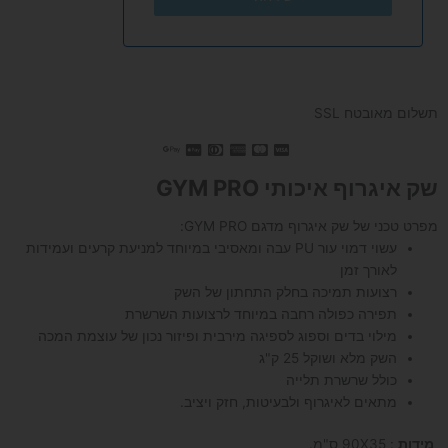
תשלום מאובטח SSL
שק איגרוף איכותי GYM PRO
מפרט טכני של שק איגרוף מדגם GYM PRO:
עשוי דמוי עור PU עבה ומאסיבי במיוחד למניעת קרעים ועמידות
לאורך זמן
רצועות תמיכה בחלק התחתון של השק
תפירה כפולה רחבה במיוחד לרצועות השרשרת
מילוי בדים וספוג לספיגה מירבית ופיזור נכון של עוצמת המכה
השק מלא ושוקל 25 ק"ג
כולל שרשרת תלייה
מתאים לאיגרוף ולבעיטות, חזק ויציב.
מידות
: 90X35 ס"מ.