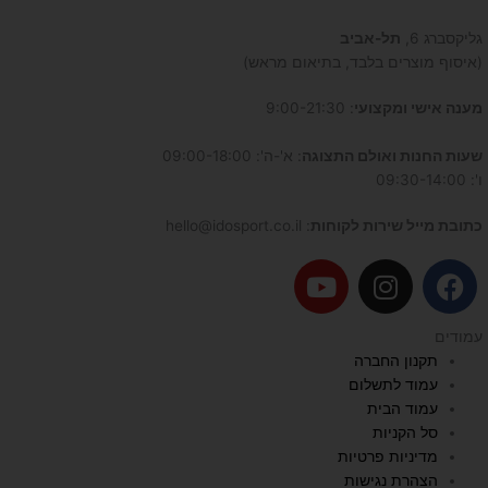
גליקסברג 6,
תל-אביב
(איסוף מוצרים בלבד, בתיאום מראש)
מענה אישי ומקצועי
: 9:00-21:30
שעות החנות ואולם התצוגה
: א'-ה': 09:00-18:00
ו': 09:30-14:00
כתובת מייל שירות לקוחות
: hello@idosport.co.il
Y
I
F
o
n
a
u
s
c
עמודים
t
t
e
תקנון החברה
u
a
b
עמוד לתשלום
b
g
o
עמוד הבית
e
r
o
סל הקניות
a
k
מדיניות פרטיות
הצהרת נגישות