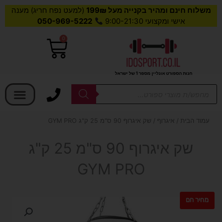
משלוח חינם ומהיר בקנייה מעל 199₪
(למעט נפח חריג) מענה
אישי ומקצועי 9:00-21:30
050-969-5222
0
עגלת
קניות
חנות הספורט אונליין מספר 1 של ישראל
בחר קטגוריה
Products
search
עמוד הבית
/
איגרוף
/ שק איגרוף 90 ס"מ 25 ק"ג GYM PRO
שק איגרוף 90 ס"מ 25 ק"ג
GYM PRO
מחיר חם