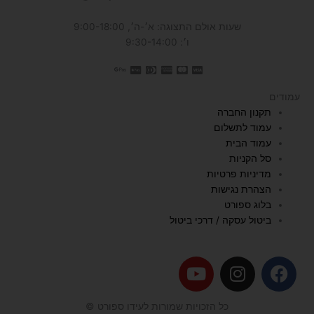
שעות אולם התצוגה: א׳-ה׳, 9:00-18:00
ו׳: 9:30-14:00
עמודים
תקנון החברה
עמוד לתשלום
עמוד הבית
סל הקניות
מדיניות פרטיות
הצהרת נגישות
בלוג ספורט
ביטול עסקה / דרכי ביטול
Y
I
F
o
n
a
u
s
c
כל הזכויות שמורות לעידו ספורט ©