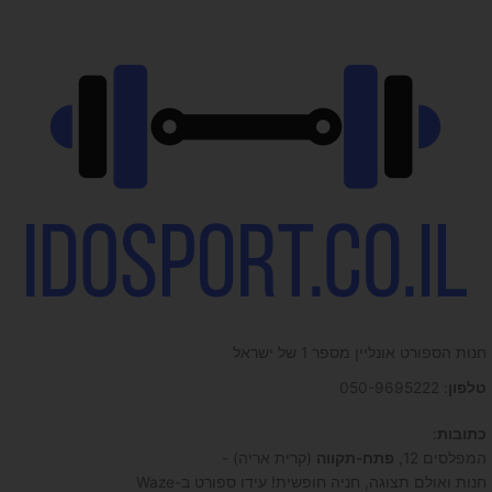
חנות הספורט אונליין מספר 1 של ישראל
טלפון
: 050-9695222
כתובות
:
המפלסים 12,
פתח-תקווה
(קרית אריה) -
חנות ואולם תצוגה, חניה חופשית! עידו ספורט ב-Waze