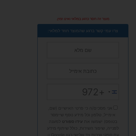
מוצר זה חסר כרגע במלאי ואינו זמין.
צרו עמי קשר ברגע שהמוצר חוזר למלאי:
+972
Israel
+972
אני מסכים/ה כי פרטי האישיים (שם,
אימייל, טלפון וכל מידע נוסף שיימסר
בטופס) ישמשו את
עידו ספורט
למענה
לפנייה, שיפור השירות, כולל שיתוף מידע
עם ספקי שירות צד שלישי כגון Google ו-