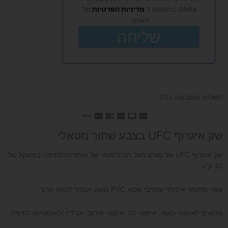
Meta, בהתאם ל
מדיניות הפרטיות
של
האתר.
שליחה
תשלום מאובטח SSL
שק איגרוף UFC בצבע שחור מטאלי
שק איגרוף UFC של מותג העל הבינלאומי של אומניות לחימה במשקל של
45 ק"ג.
עשוי מחומר איכותי ומסיבי מסוג PVC מוצק ועמיד לטווח ארוך.
מתאים לאימוני כושר, אימוני כח, אימוני אירובי וקרדיו ולאומנויות לחימה.