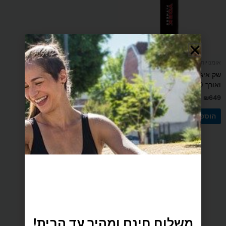
אומנויות לחימה
שק איגרוף UFC במשקל 40 ק"ג
ואורך 130 ס"מ
₪
649
הוספה לסל
משלוח הכי מהיר עד הבית
משלוח חינם ומהיר עד הבית!