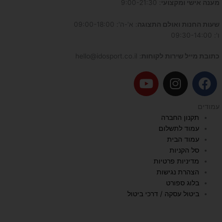
מענה אישי ומקצועי
: 9:00-21:30
שעות החנות ואולם התצוגה
: א'-ה': 09:00-18:00
ו': 09:30-14:00
כתובת מייל שירות לקוחות
: hello@idosport.co.il
Y
I
F
o
n
a
u
s
c
עמודים
t
t
e
תקנון החברה
u
a
b
עמוד לתשלום
b
g
o
עמוד הבית
e
r
o
סל הקניות
a
k
מדיניות פרטיות
הצהרת נגישות
m
בלוג ספורט
ביטול עסקה / דרכי ביטול