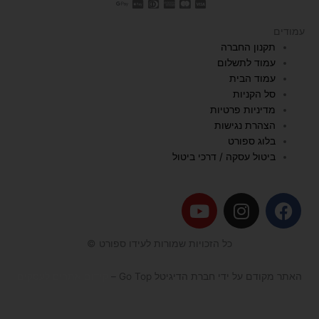
עמודים
תקנון החברה
עמוד לתשלום
עמוד הבית
סל הקניות
מדיניות פרטיות
הצהרת נגישות
בלוג ספורט
ביטול עסקה / דרכי ביטול
Y
I
F
o
n
a
u
s
c
כל הזכויות שמורות לעידו ספורט ©
t
t
e
u
a
b
האתר מקודם על ידי חברת הדיגיטל Go Top –
קידום אתרים לעסקים
b
g
o
e
r
o