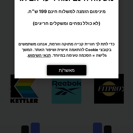
מינימום הזמנה למשלוח חינם 199 ש״ח.
(לא כולל נפחים ומשקלים חריגים)
מענה אישי ומקצועי
כדי לתת לך חוויית קנייה מתוקה וזורמת, אנחנו משתמשים
בקובצי Cookie להתאמה אישית ושיפור האתר. המשך
גלישה = הסכמה טעימה במיוחד.
תנאי השימוש
.
מגוון רחב של מוצרי ספורט
מאשר/ת