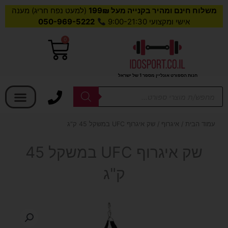
משלוח חינם ומהיר בקנייה מעל 199₪
(למעט נפח חריג) מענה
אישי ומקצועי 9:00-21:30
050-969-5222
0
עגלת
קניות
חנות הספורט אונליין מספר 1 של ישראל
בחר קטגוריה
Products
search
עמוד הבית
/
איגרוף
/ שק איגרוף UFC במשקל 45 ק"ג
שק איגרוף UFC במשקל 45
ק"ג