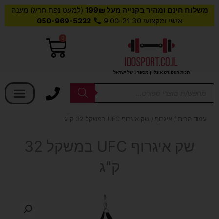
משלוח חינם ומהיר בקנייה מעל 199₪
(למעט נפח חריג) מענה
אישי ומקצועי 9:00-21:30
050-969-5222
0
עגלת
קניות
חנות הספורט אונליין מספר 1 של ישראל
בחר קטגוריה
Products
search
עמוד הבית
/
איגרוף
/ שק איגרוף UFC במשקל 32 ק"ג
שק איגרוף UFC במשקל 32
ק"ג