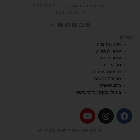
שעות אולם התצוגה: א׳-ה׳, 9:00-18:00
ו׳: 9:30-14:00
עמודים
תקנון החברה
עמוד לתשלום
עמוד הבית
סל הקניות
מדיניות פרטיות
הצהרת נגישות
בלוג ספורט
ביטול עסקה / דרכי ביטול
Y
I
F
o
n
a
u
s
c
כל הזכויות שמורות לעידו ספורט ©
t
t
e