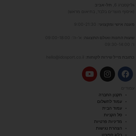
גליקסברג 6,
תל-אביב
(איסוף מוצרים בלבד, בתיאום מראש)
מענה אישי ומקצועי
: 9:00-21:30
שעות החנות ואולם התצוגה
: א'-ה': 09:00-18:00
ו': 09:30-14:00
כתובת מייל שירות לקוחות
: hello@idosport.co.il
Y
I
F
o
n
a
u
s
c
עמודים
t
t
e
תקנון החברה
u
a
b
עמוד לתשלום
b
g
o
עמוד הבית
e
r
o
סל הקניות
a
k
מדיניות פרטיות
הצהרת נגישות
m
בלוג ספורט