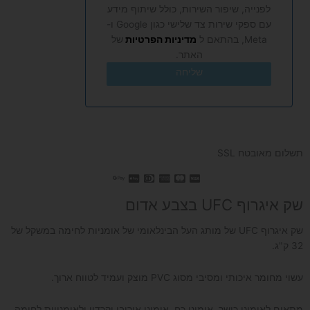
לפנייה, שיפור השירות, כולל שיתוף מידע
עם ספקי שירות צד שלישי כגון Google ו-
Meta, בהתאם ל
מדיניות הפרטיות
של
האתר.
שליחה
תשלום מאובטח SSL
שק איגרוף UFC בצבע אדום
שק איגרוף UFC של מותג העל הבינלאומי של אומניות לחימה במשקל של
32 ק"ג.
עשוי מחומר איכותי ומסיבי מסוג PVC מוצק ועמיד לטווח ארוך.
מתאים לאימוני כושר, אימוני כח, אימוני אירובי וקרדיו ולאומנויות לחימה.