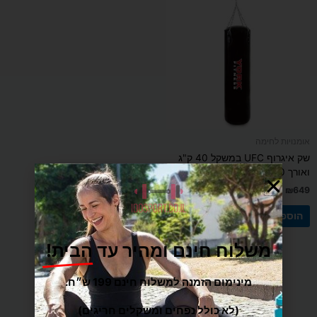
אומנויות לחימה
שק איגרוף UFC במשקל 40 ק"ג
ואורך 130 ס"מ
₪
649
הוספה לסל
משלוח חינם ומהיר עד הבית!
מינימום הזמנה למשלוח חינם 199 ש״ח.
(לא כולל נפחים ומשקלים חריגים)