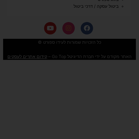
ביטול עסקה / דרכי ביטול
Y
I
F
o
n
a
u
s
c
e
t
t
כל הזכויות שמורות לעידו ספורט ©
u
a
b
b
g
o
האתר מקודם על ידי חברת הדיגיטל Go Top –
קידום אתרים לעסקים
e
r
o
a
k
m