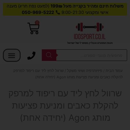
משלוח חינם ומהיר בקנייה מעל 199₪
(למעט נפח חריג) מענה
אישי ומקצועי 9:00-21:30
050-969-5222
0
עגלת
קניות
חנות הספורט אונליין מספר 1 של ישראל
בחר קטגוריה
Products
search
עמוד הבית
/
פיזיותרפיה ושיווי משקל
/ שרוול לחץ ליד עם ריפוד למרפק
להקלת כאבים ומניעת פציעות מותג Agon (יחידה אחת)
שרוול לחץ ליד עם ריפוד למרפק
להקלת כאבים ומניעת פציעות
מותג Agon (יחידה אחת)