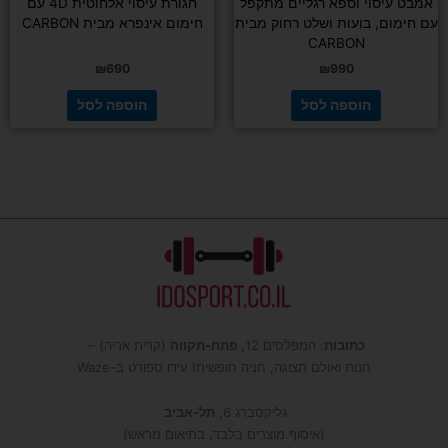
אמבט עיסוי וספא רגליים מתקפל
חגורת עיסוי אלחוטית 4D עם
עם חימום, בועות ושלט רחוק מבית
חימום אינפרא מבית CARBON
CARBON
₪
690
₪
990
הוספה לסל
הוספה לסל
כתובות
: המפלסים 12,
פתח-תקווה
(קרית אריה) –
חנות ואולם תצוגה, חניה חופשית! עידו ספורט ב-Waze
גליקסברג 6,
תל-אביב
(איסוף מוצרים בלבד, בתיאום מראש)