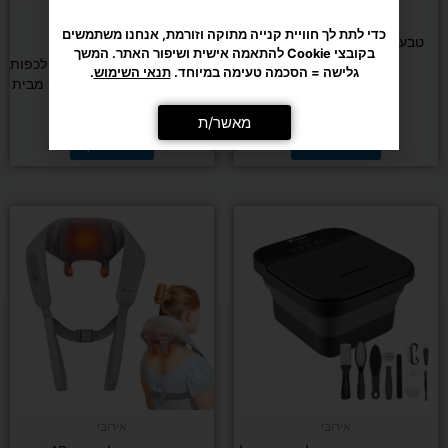
פיזיותרפיה ושיווי משקל
כדי לתת לך חוויית קנייה מתוקה וזורמת, אנחנו משתמשים
אירובי
טבעת מעיכה לעיסוי וחיזוק כף
בקובצי Cookie להתאמה אישית ושיפור האתר. המשך
Lenwave
מכשיר עיסוי רפלקסולוגי 3D לכפות
גלישה = הסכמה טעימה במיוחד.
תנאי השימוש
.
הרגליים בשיטת שיאצו עמוק מבית
CARBON
₪
25
מאשר/ת
הוספה לסל
מידע נוסף
אירובי
אירובי