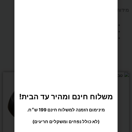
מידות בס"מ (היקף יד עליונה):
Agon
סמול: 25.5-28
(יחידה
מדיום: 28-30.5
לארג': 30.5-34.
אחת)
מומלצים בשבילך
משלוח חינם ומהיר עד הבית!
מינימום הזמנה למשלוח חינם 199 ש״ח.
(לא כולל נפחים ומשקלים חריגים)