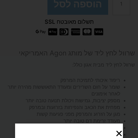
הוספה לסל
ליד
תשלום מאובטח SSL
עם
ריפוד
שרוול לחץ ליד של מותג Agon האמריקאי
למרפק
שרוול לחץ ליד מבית אגון כולל:
להקלת
ריפוד איכותי לתמיכת המרפק
שומר על חום השרירים ומעודד התאוששות מהירה יותר
כאבים
לאחר אימונים
מספק יציבות, גמישות ויכולת תנועה טובה יותר
ומניעת
מפחית את הכאב והנפיחות בזרועות ובמרפק
מגן על הזרוע והמרפק מפני פגיעות קשות
פציעות
מעודד זרימת דם טובה יותר
שיחזור המרפק לצורתו הבריאה והטבעית
עשוי מחומר 80% ניילון + 20% ספנדקס.
מותג