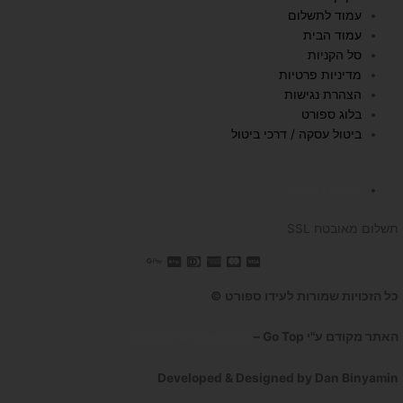
u
a
b
עמוד לתשלום
b
g
o
עמוד הבית
e
r
o
סל הקניות
a
k
מדיניות פרטיות
הצהרת נגישות
m
בלוג ספורט
ביטול עסקה / דרכי ביטול
השכרת הליכון
תשלום מאובטח SSL
כל הזכויות שמורות לעידו ספורט ©
האתר מקודם ע"י Go Top –
קידום אתרים לעסקים
Developed & Designed by Dan Binyamin