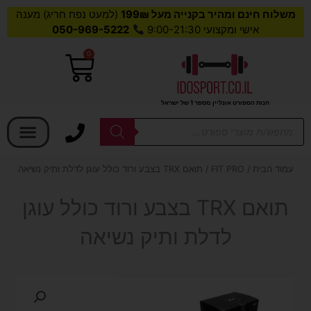
משלוח חינם ומהיר בקנייה מעל 199₪
(למעט נפח חריג) מענה
אישי ומקצועי 9:00-21:30
050-969-5222
0
עגלת
קניות
חנות הספורט אונליין מספר 1 של ישראל
בחר קטגוריה
Products
search
עמוד הבית
/
FIT PRO
/ תואם TRX בצבע ורוד כולל עוגן לדלת ותיק נשיאה
תואם TRX בצבע ורוד כולל עוגן
לדלת ותיק נשיאה