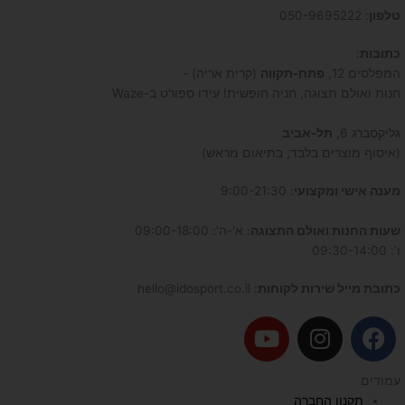
טלפון
: 050-9695222
כתובות
:
המפלסים 12,
פתח-תקווה
(קרית אריה) -
חנות ואולם תצוגה, חניה חופשית! עידו ספורט ב-Waze
גליקסברג 6,
תל-אביב
(איסוף מוצרים בלבד, בתיאום מראש)
מענה אישי ומקצועי
: 9:00-21:30
שעות החנות ואולם התצוגה
: א'-ה': 09:00-18:00
ו': 09:30-14:00
כתובת מייל שירות לקוחות
: hello@idosport.co.il
Y
I
F
o
n
a
u
s
c
עמודים
t
t
e
תקנון החברה