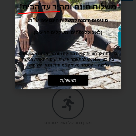
משלוח חינם ומהיר עד הבית!
מינימום הזמנה למשלוח חינם 199 ש״ח.
(לא כולל נפחים ומשקלים חריגים)
משלוח הכי מהיר עד הבית
כדי לתת לך חוויית קנייה מתוקה וזורמת, אנחנו משתמשים
בקובצי Cookie להתאמה אישית ושיפור האתר. המשך
גלישה = הסכמה טעימה במיוחד.
תנאי השימוש
.
מאשר/ת
מענה אישי ומקצועי
מגוון רחב של מוצרי ספורט