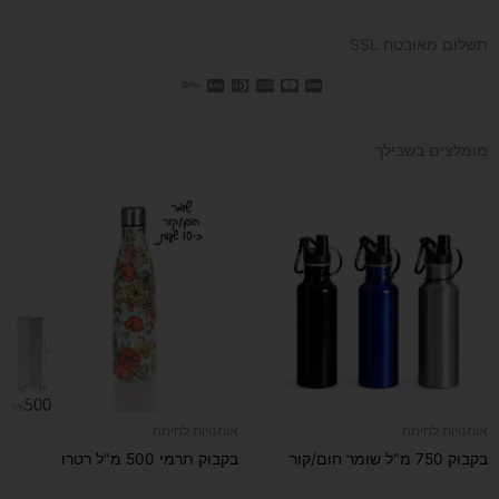
תשלום מאובטח SSL
מומלצים בשבילך
למוצר
זה
יש
מספר
סוגים.
ניתן
לבחור
את
האפשרויות
בעמוד
אומנויות לחימה
אומנויות לחימה
המוצר
בקבוק 750 מ"ל שומר חום/קור
בקבוק תרמי 500 מ"ל רטרו