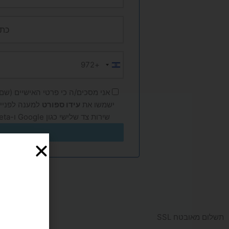
+972
Israel
+972
אני מסכים/ה כי פרטי האישיים (שם, 
ישמשו את
עידו ספורט
למענה לפנייה
שירות צד שלישי כגון Google ו-Meta, בהתאם ל
תשלום מאובטח SSL