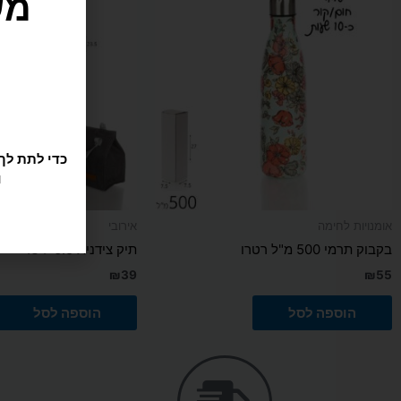
ו
אומנויות לחימה
אירובי
בקבוק תרמי 500 מ"ל רטרו
תיק צידנית 6.5 ליטר
₪
39
₪
55
הוספה לסל
הוספה לסל