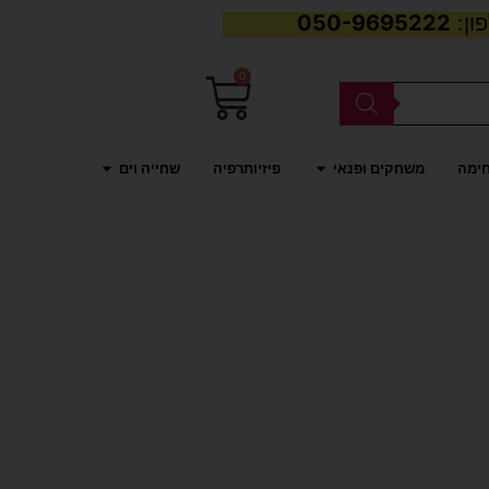
050-9695222
0
עגלת
קניות
פתח משחקים ופנאי
פתח שחייה וים
חימה
משחקים ופנאי
פיזיותרפיה
שחייה וים