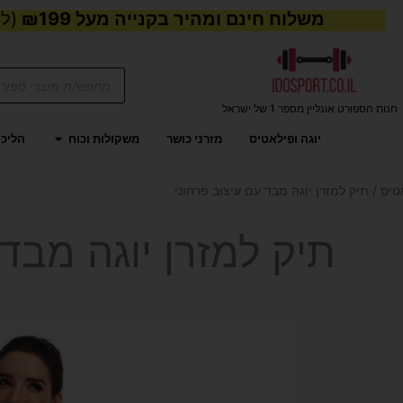
משלוח חינם ומהיר בקנייה מעל ₪199
(למע
Products
search
חנות הספורט אונליין מספר 1 של ישראל
פתח משקול
יוגה ופילאטיס
מזרני כושר
משקולות וכוח
הליכו
טיס
/ תיק למזרן יוגה מבד עם עיצוב פרחוני
תיק למזרן יוגה מבד 