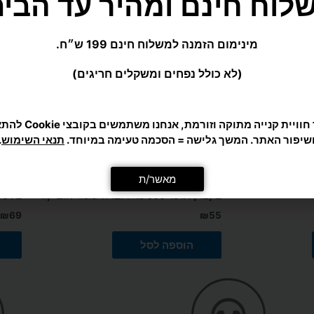
(לא כולל נפחים ומשקלים חריגים)
כדי לתת לך חוויית קנייה מ
שיפור האתר. המשך גלישה = הסכמה טעימה במיוחד.
תנאי השימוש
.
מאשר/ת
אומנויות לחימה
אירובי
בקבוק תרמי 500 מ"ל זברה שומר חום קור
צידנית 
₪
69
₪
55
הוספה לסל