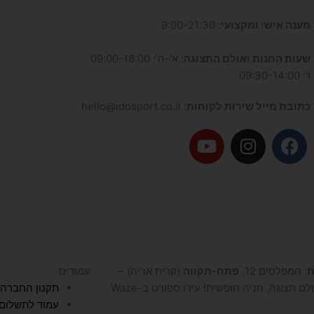
מענה אישי ומקצועי
: 9:00-21:30
שעות החנות ואולם התצוגה
: א'-ה': 09:00-18:00
ו': 09:30-14:00
כתובת מייל שירות לקוחות
: hello@idosport.co.il
Y
I
F
o
n
a
u
s
c
t
t
e
u
a
b
b
g
o
e
r
o
a
k
ת
: המפלסים 12,
פתח-תקווה
(קרית אריה) –
עמודים
m
לם תצוגה, חניה חופשית! עידו ספורט ב-Waze
תקנון החברה
עמוד לתשלום