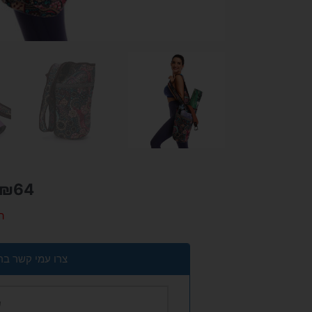
₪
64
ה
צרו עמי קשר בר