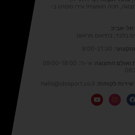
צוגה, חניה חופשית! עידו ספורט ב-
תל-אביב
ים בלבד, בתיאום מראש)
מקצועי
: 9:00-21:30
 ואולם התצוגה
: א'-ה': 09:00-18:00
שירות לקוחות
: hello@idosport.co.il
Y
I
F
o
n
a
u
s
c
t
t
e
u
a
b
b
g
o
e
r
o