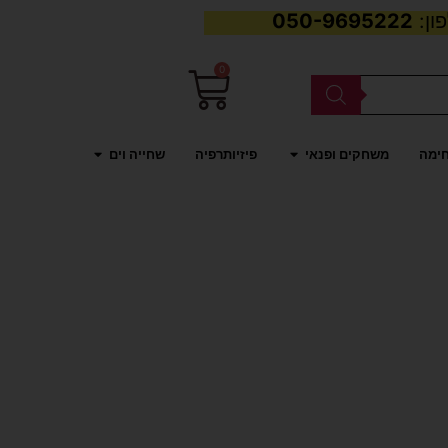
050-9695222
0
עגלת
קניות
פתח משחקים ופנאי
פתח שחייה וים
חימה
משחקים ופנאי
פיזיותרפיה
שחייה וים