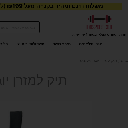
משלוח חינם ומהיר בקנייה מעל ₪199
(למע
Products
search
חנות הספורט אונליין מספר 1 של ישראל
פתח משקול
יוגה ופילאטיס
מזרני כושר
משקולות וכוח
הליכו
טיס
/ תיק למזרן יוגה מקנבס
תיק למזרן יו