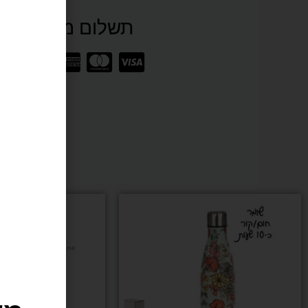
תשלום מאובטח SSL
תיק
למזרן
יוגה
מקנבס
מש