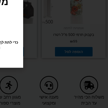
אומנויות לחימה
אירובי
ו
בקבוק תרמי 500 מ"ל רטרו
תיק צידנית 6.5 ליטר
₪
39
₪
55
הוספה לסל
הוספה ל
משלוח הכי מהיר
מענה אישי
מגוון רחב ש
עד הבית
ומקצועי
מוצרי ספור