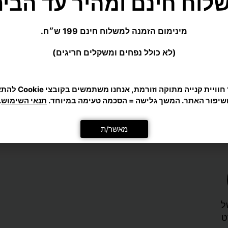
(לא כולל נפחים ומשקלים חריגים)
כדי לתת לך חוויית קנייה מ
אומנויות לחימה
שיפור האתר. המשך גלישה = הסכמה טעימה במיוחד.
תנאי השימוש
.
בקבוק תרמי 500 מ"ל זברה שומר חום קור
₪
55
מאשר/ת
סל
הוספה לסל
ל
ט