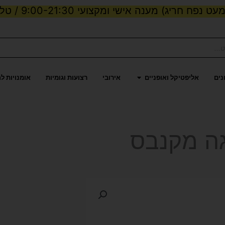
ט נפח חריג) מענה אישי ומקצועי 9:00-21:30 / טלפון:
ות וכוח
פתח אליפטיקל ואופניים
נים
אליפטיקל ואופניים
אירובי
רצועות וגומיות
אומנויות ל
גה מקנבס