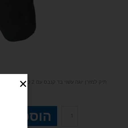
תיק למזרן יוגה עשוי בד קנבס עם 2 כיסים בצבע אפור כהה.
₪
39
הוספה ל
כמות
של