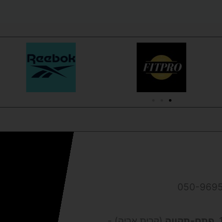
פתח-תקווה
(קרית אריה) -