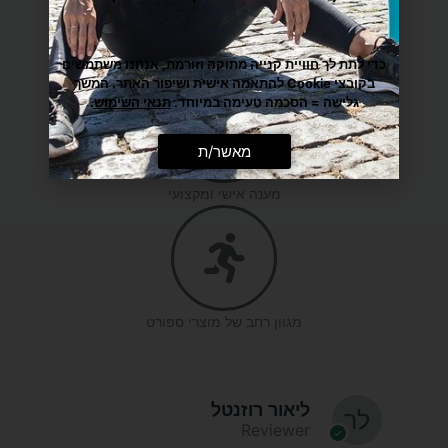
כדי לתת לך חוויית קנייה מתוקה וזורמת, אנחנו משתמשים
משלוח הכי מהיר עד הבית
בקובצי Cookie להתאמה אישית ושיפור האתר. המשך
גלישה = הסכמה טעימה במיוחד.
תנאי השימוש
.
מאשר/ת
מענה אישי ומקצועי
מגוון רחב של מוצרי ספורט
ליאור רוזנטל
Reviewer