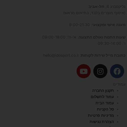
גליקסברג 6,
תל-אביב
(איסוף מוצרים בלבד, בתיאום מראש)
מענה אישי ומקצועי
: 9:00-21:30
שעות החנות ואולם התצוגה
: א'-ה': 09:00-18:00
ו': 09:30-14:00
כתובת מייל שירות לקוחות
: hello@idosport.co.il
Y
I
F
o
n
a
u
s
c
עמודים
t
t
e
תקנון החברה
u
a
b
עמוד לתשלום
b
g
o
עמוד הבית
e
r
o
סל הקניות
a
k
מדיניות פרטיות
הצהרת נגישות
m