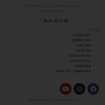
שעות אולם התצוגה: א׳-ה׳, 9:00-18:00
ו׳: 9:30-14:00
עמודים
תקנון החברה
עמוד לתשלום
עמוד הבית
סל הקניות
מדיניות פרטיות
הצהרת נגישות
בלוג ספורט
ביטול עסקה / דרכי ביטול
Y
I
F
o
n
a
u
s
c
כל הזכויות שמורות לעידו ספורט ©
t
t
e