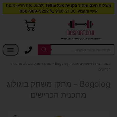
משלוח חינם ומהיר בקנייה מעל 199₪
(למעט נפח חריג) מענה
אישי ומקצועי 9:00-21:30
050-969-5222
0
עגלת
קניות
חנות הספורט אונליין מספר 1 של ישראל
בחר קטגוריה
Products
search
עמוד הבית
/
משחקים ופנאי
/ Bogolog – מתקן משחק בוגולוג מתכנית
הכרישים
Bogolog – מתקן משחק בוגולוג
מתכנית הכרישים