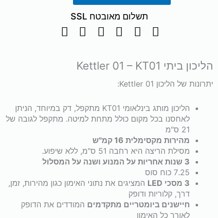
הליכון
תשלום מאובטח SSL
ביתי
01
הליכון ביתי Kettler 01 – KT01
Kettler
יתרונות של הליכון Kettler 01:
(גרמניה)
הליכון מותג בינלאומי KT01 מתקפל, דק במיוחד, הניתן
לאחסנו בכל מקום כולל מתחת למיטה. מתקפל לגובה של
21 ס"מ
מתקפל
מהירות מקסימלית 16 קמ"ש
מסילת הריצה היא רחבה 51 ס"מ, ללא שיפוע.
לאחסון
3 שנות אחריות על המנוע ושנה על המסלול
7.25 כוח סוס
מתחת
3 מסכי LED
המציגים את נתוני האימון כגון מהירות, זמן,
דרך, קלוריות ודופק
למיטה
חיישנים ביומטריים מתקדמים
המודדים את הדופק
לאורך כל האימון