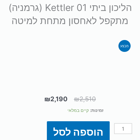
הליכון ביתי 01 Kettler (גרמניה)
מתקפל לאחסון מתחת למיטה
מבצע
₪
2,190
₪
2,510
המחיר
המחיר
המקורי
הנוכחי
זמינות:
קיים במלאי
היה:
הוא:
כמות
₪2,190.
₪2,510.
הוספה לסל
של