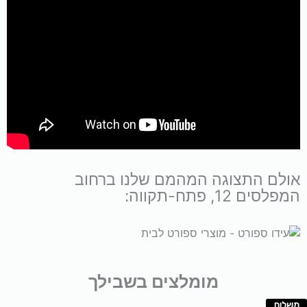
אולם התצוגה המהמם שלנו ברחוב
המפלסים 12, פתח-תקווה:
מומלצים בשבילך
משלוח