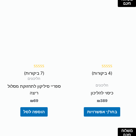
למוצר
חינם
זה
יש
מספר
סוגים.
ניתן
לבחור
את
האפשרויות
בעמוד
המוצר
דורג
דורג
(4 ביקורות)
(7 ביקורות)
5.00
5.00
מתוך 5
מתוך 5
הליכונים
הליכונים
ספריי סיליקון לתחזוקת מסלול
כיסוי להליכון
ריצה
₪
69
₪
389
בחר/י אפשרויות
הוספה לסל
משלוח
חינם