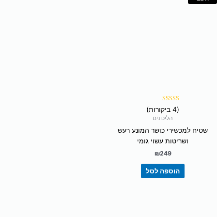
דורג
(4 ביקורות)
5.00
מתוך 5
הליכונים
שטיח למכשירי כושר המונע רעש
ושריטות עשוי גומי
₪
249
הוספה לסל