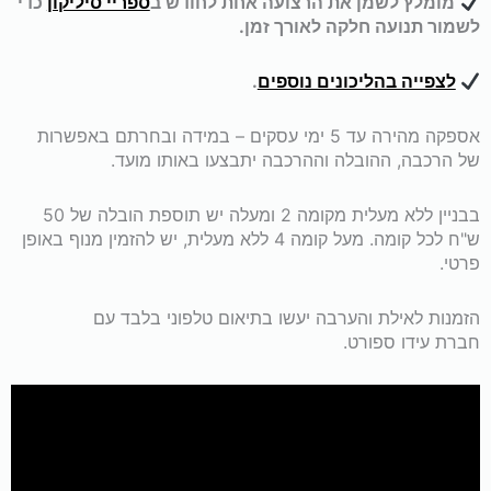
מומלץ לשמן את הרצועה אחת לחודש ב
ספריי סיליקון
כדי
לשמור תנועה חלקה לאורך זמן.
לצפייה בהליכונים נוספים
.
אספקה מהירה עד 5 ימי עסקים – במידה ובחרתם באפשרות
של הרכבה, ההובלה וההרכבה יתבצעו באותו מועד.
בבניין ללא מעלית מקומה 2 ומעלה יש תוספת הובלה של 50
ש"ח לכל קומה. מעל קומה 4 ללא מעלית, יש להזמין מנוף באופן
פרטי.
הזמנות לאילת והערבה יעשו בתיאום טלפוני בלבד עם
חברת עידו ספורט.