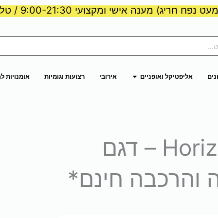
ט נפח חריג) מענה אישי ומקצועי 9:00-21:30 / טלפון:
ות וכוח
פתח אליפטיקל ואופניים
נים
אליפטיקל ואופניים
אירובי
רצועות וגומיות
אומנויות ל
הליכון Horizon USA – דגם