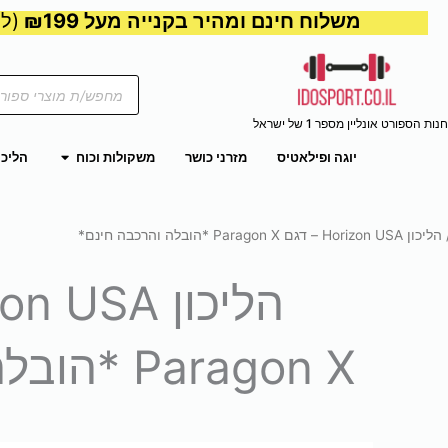
משלוח חינם ומהיר בקנייה מעל ₪199
(למע
Products
search
חנות הספורט אונליין מספר 1 של ישראל
פתח משקול
יוגה ופילאטיס
מזרני כושר
משקולות וכוח
הליכו
 Horizon USA – דגם Paragon X *הובלה והרכבה חינם*
Paragon X *הובלה והרכבה חינם*