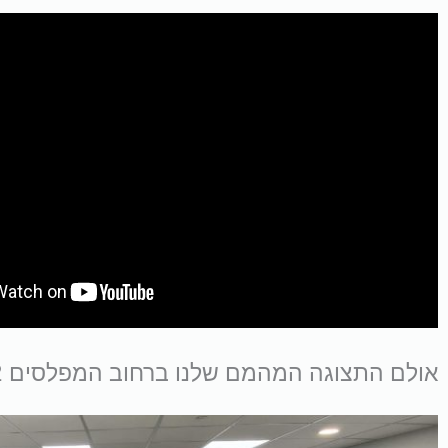
אולם התצוגה המהמם שלנו ברחוב המפלסים 12, פתח-תקווה: