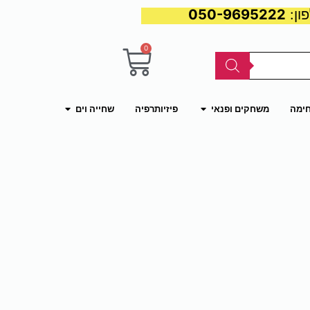
050-9695222
0
עגלת
קניות
פתח משחקים ופנאי
פתח שחייה וים
חימה
משחקים ופנאי
פיזיותרפיה
שחייה וים