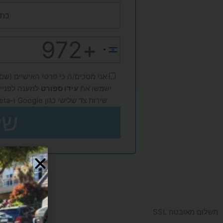
+972
Israel
+972
אני מסכים/ה כי פרטי האישיים (שם, 
ישמשו את
עידו ספורט
למענה לפנייה
שירות צד שלישי כגון Google ו-Meta, בהתאם ל
של
תשלום מאובטח SSL