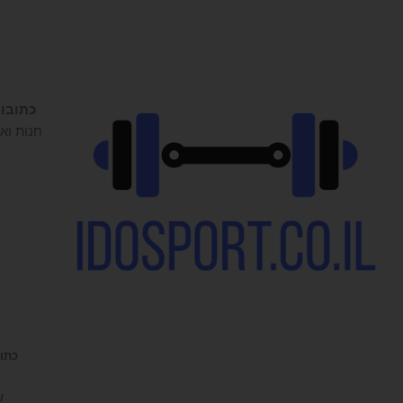
כתובו
חנות ואו
כתובת 
ש