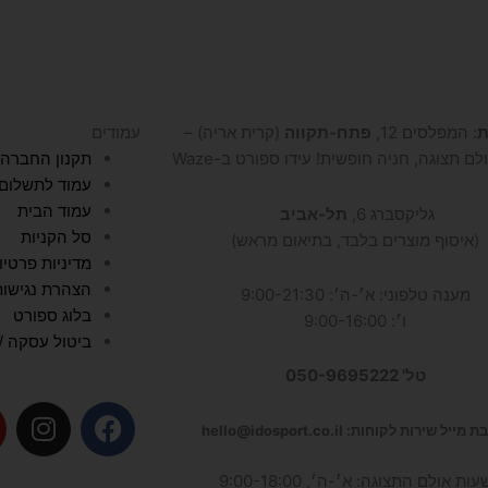
t
t
e
u
a
b
b
g
o
e
r
o
a
k
ת
: המפלסים 12,
פתח-תקווה
(קרית אריה) –
עמודים
m
לם תצוגה, חניה חופשית! עידו ספורט ב-Waze
תקנון החברה
עמוד לתשלום
עמוד הבית
גליקסברג 6,
תל-אביב
סל הקניות
(איסוף מוצרים בלבד, בתיאום מראש)
מדיניות פרטיו
הצהרת נגישות
מענה טלפוני: א׳-ה׳: 9:00-21:30
בלוג ספורט
ו׳: 9:00-16:00
ביטול עסקה / 
טל' 050-9695222
I
F
מייל שירות לקוחות: hello@idosport.co.il
n
a
s
c
עות אולם התצוגה: א׳-ה׳, 9:00-18:00