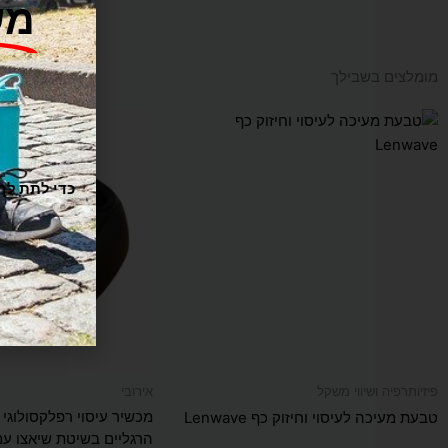
מש
מומלצים בשבילך
ו
פיזיותרפיה ושיווי משקל
אירובי
טבעת מעיכה לעיסוי וחיזוק כף Lenwave
הרגליים בשיטת שיאצו עמ