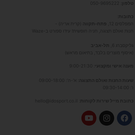
טלפון
: 050-9695222
כתובות
:
המפלסים 12,
פתח-תקווה
(קרית אריה) -
חנות ואולם תצוגה, חניה חופשית! עידו ספורט ב-Waze
גליקסברג 6,
תל-אביב
(איסוף מוצרים בלבד, בתיאום מראש)
מענה אישי ומקצועי
: 9:00-21:30
שעות החנות ואולם התצוגה
: א'-ה': 09:00-18:00
ו': 09:30-14:00
כתובת מייל שירות לקוחות
: hello@idosport.co.il
Y
I
F
o
n
a
u
s
c