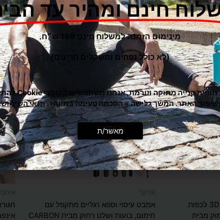
לוח חינם ומהיר עד הבית
מינימום הזמנה למשלוח חינם 199 ש״ח.
(לא כולל נפחים ומשקלים חריגים)
כדי לתת לך חוויית קנייה מ
שיפור האתר. המשך גלישה = הסכמה טעימה במיוחד.
תנאי השימוש
.
מאשר/ת
אירובי
אירובי
מכשיר עיסוי רפלקסולוגי 3D לכפות
אמבט עיסוי וספא רגליים מתקפל עם
וק מבית
חימום, בועות ושלט רחוק מבית CARBON
אינפרא 