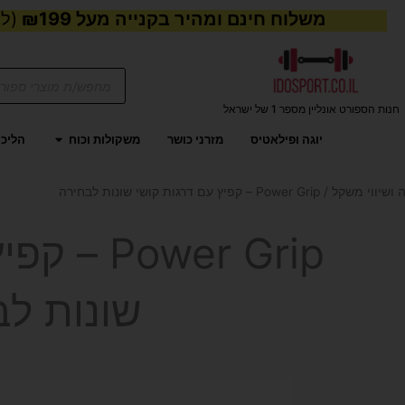
משלוח חינם ומהיר בקנייה מעל ₪199
(למע
Products
search
חנות הספורט אונליין מספר 1 של ישראל
פתח משקול
יוגה ופילאטיס
מזרני כושר
משקולות וכוח
הליכו
 ושיווי משקל
/ Power Grip – קפיץ עם דרגות קושי שונות לבחירה
ower Grip
שונות לב