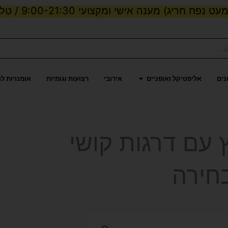
ט נפח חריג) מענה אישי ומקצועי 9:00-21:30 / טלפון:
ות וכוח
פתח אליפטיקל ואופניים
נים
אליפטיקל ואופניים
אירובי
רצועות וגומיות
אומנויות ל
P – קפיץ עם דרגות קושי
חירה