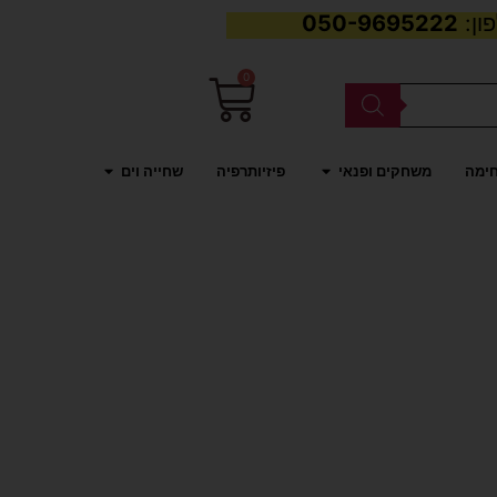
050-9695222
0
עגלת
קניות
פתח משחקים ופנאי
פתח שחייה וים
חימה
משחקים ופנאי
פיזיותרפיה
שחייה וים