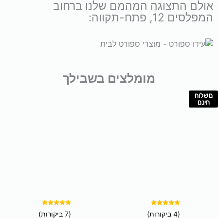
אולם התצוגה המהמם שלנו ברחוב
המפלסים 12, פתח-תקווה:
מומלצים בשבילך
משלוח
למוצר
חינם
זה
יש
מספר
סוגים.
ניתן
לבחור
את
האפשרויות
בעמוד
המוצר
דורג
דורג
(4 ביקורות)
(7 ביקורות)
5.00
5.00