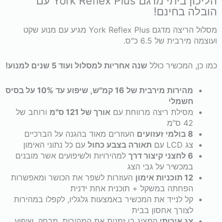
הליכון ביתי מדגם York Reflex Plus עם
הובלה בחינם!
York
מסלול הריצה מדגם York Reflex Plus מגיע עם מנוע שקט
Reflex
ועוצמה מירבית של 6.5 כ"ס.
Plus
כמו כן, המכשיר כולל
שנה אחריות למסלול ועוד 5 שנים למנוע!
*הובלה
מהירות מירבית של 16 קמ"ש,
שיפוע עד 10% על בסיס
חשמלי
מסילת ריצה מרווחת עם
אורך של 121 ס"מ
ורוחב של
בחינם*
42 ס"מ
8 בולמי זעזועים
העוזרים מאוד בהגנה על הברכיים
צג LCD עם
תאורה בצבע כחול
עם כל נתוני האימון
6 לחצני קיצור דרך
למהירויות ולשיפועים אשר מובנים
במכשיר על גבי הצג
12
תוכניות אימון
העוזרות לשפר את הכושר ומאפשרות
הפחתה במשקל + תוכנית אחת ידנית
קל לנייד את המכשיר באמצעות גלגליו, לקפלו במהירות
לצורך אחסון בבית
צג איכותי
המציג בו זמנית את המהירות, מרחק, שיפוע,