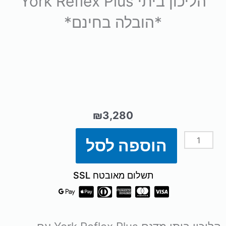
הליכון ביתי York Reflex Plus
*הובלה בחינם*
₪
3,280
הוספה לסל
כמות
של
תשלום מאובטח SSL
הליכון
ביתי