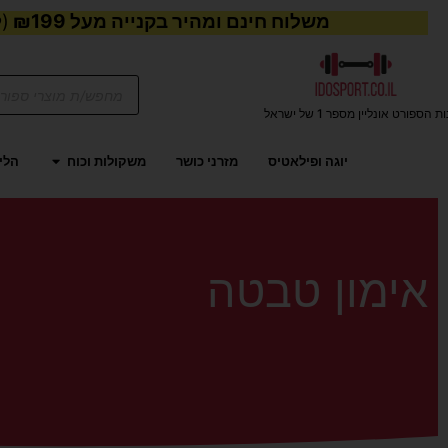
משלוח חינם ומהיר בקנייה מעל ₪199
(ל
Products
search
ת הספורט אונליין מספר 1 של ישראל
פתח משקו
יוגה ופילאטיס
מזרני כושר
משקולות וכוח
הליכ
אימון טבטה