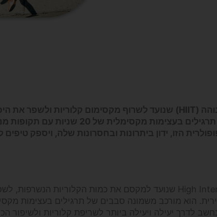
אימון טבטה הוא פרוטוקול אימון אינטרוולים בעצימות גבוהה (HIIT) שנועד לשרוף מקסימום קלוריות ולשפר א
האירובית והאנאירובית. הוא מורכב משמונה סבבים של תרגילים בעצימות מקסימלית של
ופולרית הזו, ידון ביתרונות ובחסרונות שלה, ויספק טיפים 
אימון טבטה הוא צורה של High Intensity Interval Training (HIIT) שנועד למקסם את כמות הקלוריות הנשרפ
ירית. הוא מורכב משמונה סבבים של תרגילים בעצימות מקסי
1 שניות. אימון מסוג זה נחשב לדרך יעילה ויעילה ביותר לשריפת קלוריות ולשיפור ה