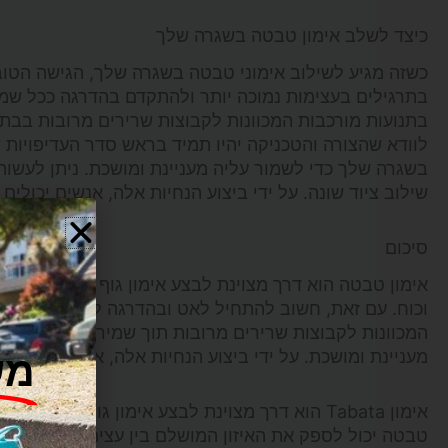
כיצד לשלב אימון טבטה בשגרה שלך
כשזה מגיע לשילוב אימוני טבטה בשגרה שלך, הגישה הטו
בתרגילים בעצימות נמוכה יותר ולהתקדם בהדרגה ככל שמ
בתנועות מורכבות המכוונות לקבוצות שרירים מרובות בב
לוודא שהצורה והטכניקה יהיו תמיד בראש סדר העדיפויות ש
בשגרה שלך כדי לשמור עליה מעניינת ומושכת. ניתן לעשות 
שילוב ציוד שונה. על ידי ביצוע הנחיות אלה, אנשים יכולים להפיק תועלת מאימון Tabata 
סיכום
אימון טבטה הוא דרך מצוינת לבצע אימון גוף מלא תוך פרק 
וכוח. עם זאת, חשוב להתחיל לאט ובהדרגה לבנות את האי
המכוונות לקבוצות שרירים מרובות תוך שמירה על צורה וטכ
מעניינת ומושכת. על ידי ביצוע הנחיות אלה, אנשים יכולים להפיק תועלת מאימון Tabata 
מש
אימון Tabata הוא דרך מצוינת לבצע אימון גוף 
טבטה יכול לספק את האיזון המושלם בין עצימות ויעילות. 