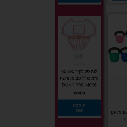
כדורסל
לוח סל לקיר 90×60
יות
ס"מ כולל טבעת ורשת
DUNK PRO M006
₪
409
הוספה
לסל
ניות עם
ה