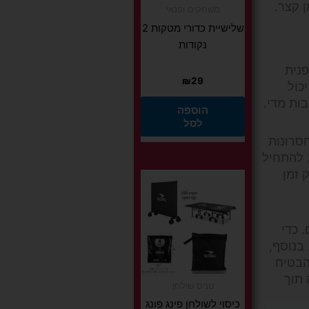
ן קצר.
משחקים ופנאי
שלישיית כדורי מטקות 2
נקודות
פנית
₪
29
כול
ות מדי.
הוספה
לסל
חסרונות
 להתחיל
 זמן
 כדי
בנוסף,
הבטיח
 תוך
טניס שולחן
כיסוי לשולחן פינג פונג