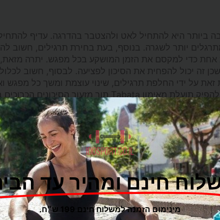
בה ביותר היא להתחיל לאט ולהצטבר בהדרגה. עדיף להתחיל
תרגלים יותר לשגרה. בנוסף, בעת בחירת תרגילים, חשוב ל
ת אחת כדי למקסם את הזמן המושקע בכל מפגש. יתרה מזאת,
כן זה יכול להפחית את הסיכון לפציעה. לבסוף, חשוב לכלול מ
זאת על ידי החלפת תרגילים, שינוי עוצמת ומשך כל מפגש וא
תוך מזעור הסיכונים הכרוכים בו.
זמן קצר. זה יכול לשמש לשיפור סיבולת אירובית ואנאירובית
נטנסיביות ומשך כל פגישה. בנוסף, חשוב להתמקד בתנועות 
ניקה נכונה. לבסוף, כדאי לשלב מגוון בשגרה שלך כדי לשמו
תוך מזעור הסיכונים הכרוכים בו.
לוח חינם ומהיר עד הבית
מלא תוך פרק זמן קצר. לאלו המחפשים למקסם את מטרות הכושר שלה
מינימום הזמנה למשלוח חינם 199 ש״ח.
עם שיקול זהיר למטרות הכושר שלך ולרמת הניסיון שלך, אימ