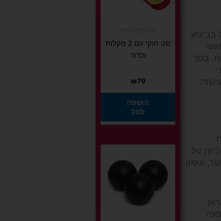
משחקים ופנאי
בביצוע
סט הוקי עם 2 מקלות
גשי
וכדור
ת. בסך
י
ישות
₪
79
הוספה
לסל
ת
ביות על
ר, אימון
ראו
פעה