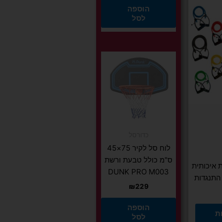
הוספה
לסל
יות
כדורסל
לוח סל לקיר 75×45
ס"מ כולל טבעת ורשת
 איכותית
DUNK PRO M003
התנגדות
₪
229
הוספה
ת
לסל