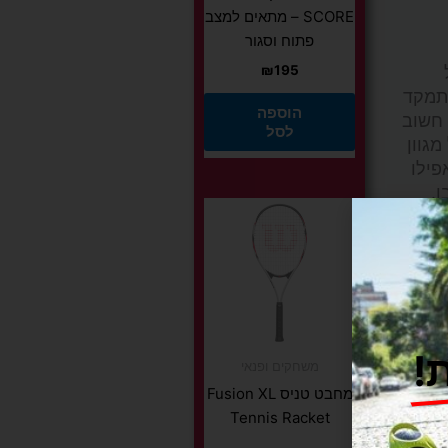
SCORE – מתאים למצב
פתוח וסגור
₪
195
התמקד
הוספה
 חשוב
לסל
גוון
פילו
למוצר
זה
יש
מספר
, כוח
סוגים.
מורכבות
ניתן
ר עליה
לבחור
!
משחקים ופנאי
את
מחבט טניס Fusion XL
האפשרויות
ם, אימון
Tennis Racket
בעמוד
ון טבטה