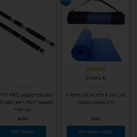
מבצע
זה
יש
מספר
סוגים.
ניתן
לבחור
את
האפשרויות
בעמוד
המוצר
דורג
(4 ביקורות)
5.00
מתוך 5
יוגה ופילאטיס
FIT PRO
מזרן יוגה 6 מ"מ איכותי ודחוס +
מוט 
תיק נשיאה במתנה
למשקוף *כולל ריפוד ספוג לא
נוח יותר*
₪
99
₪
65
בחר/י אפשרויות
הוספה לסל