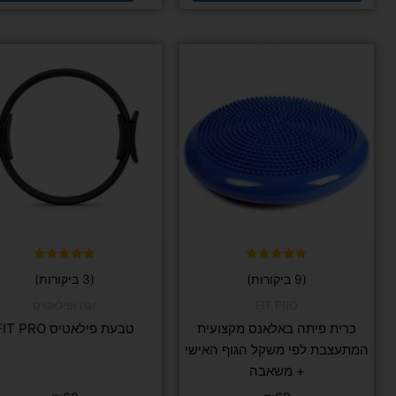
למוצר
למוצר
זה
זה
יש
יש
מספר
מספר
סוגים.
סוגים.
ניתן
ניתן
לבחור
לבחור
את
את
האפשרויות
האפשרויות
בעמוד
בעמוד
המוצר
המוצר
דורג
דורג
(9 ביקורות)
(3 ביקורות)
5.00
5.00
מתוך 5
מתוך 5
FIT PRO
יוגה ופילאטיס
כרית פיתה באלאנס מקצועית
טבעת פילאטיס FIT PRO
המתעצבת לפי משקל הגוף האישי
+ משאבה