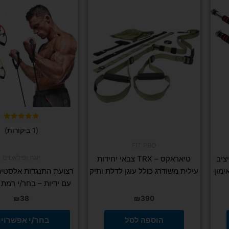
זה
יש
מספר
סוגים.
ניתן
לבחור
את
האפשרו
בעמוד
המוצר
דורג
(1 ביקורות)
5.00
מתוך 5
FIT PRO
יוגה ופילאטיס
מתח מקצועי FIT PRO יציב
טיאראקס – TRX צבאי יחידות
ימון
עילית משודרג כולל עוגן לדלת ותיק
רצועת התנגדות אלסטית
עם ידיות – בחר/י רמת 
₪
38
₪
390
הוספה לסל
בחר/י אפשרויו