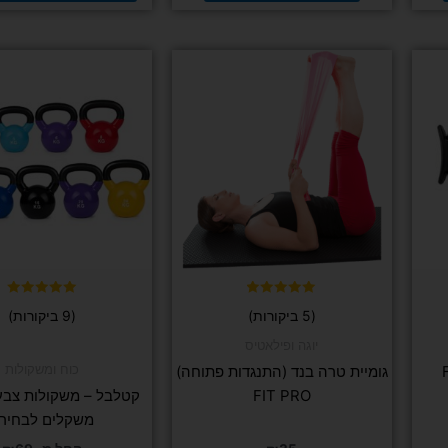
למוצר
למוצר
זה
זה
יש
יש
מספר
מספר
סוגים.
סוגים.
ניתן
ניתן
לבחור
לבחור
את
את
האפשרויות
האפשרו
בעמוד
בעמוד
המוצר
המוצר
דורג
דורג
(5 ביקורות)
(9 ביקורות)
5.00
5.00
מתוך 5
מתוך 5
יוגה ופילאטיס
כוח ומשקולות
גומיית טרה בנד (התנגדות פתוחה)
FIT PRO
קטלבל – משקולות צבעו
משקלים לבחיר