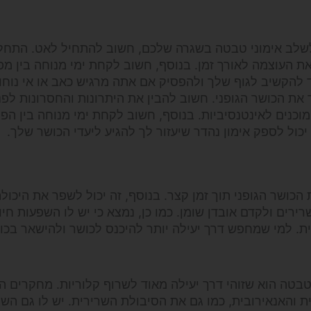
ב אימוני טבטה בשגרה שלכם, חשוב להתחיל לאט. התחל 
את העוצמה לאורך זמן. בנוסף, חשוב לקחת ימי מנוחה בין מפ
קפד להקשיב לגוף שלך ולהפסיק אם אתה מרגיש כאב או אי נוחו
 את הכושר הגופני. חשוב להבין את היתרונות והחסרונות לפנ
כנים לאינטנסיביות. בנוסף, חשוב לקחת ימי מנוחה בין הפג
יכול לספק אימון נהדר שיעזור לך להגיע ליעדי הכושר שלך.
גביר את הכושר הגופני תוך זמן קצר. בנוסף, זה יכול לשפר את היכול
רים ולקדם אובדן שומן. כמו כן, נמצא כי יש לו השפעות חיו
ת. למי שמחפש דרך יעילה יותר להיכנס לכושר ולהישאר בכוש
טבטה הוא שזוהי דרך יעילה מאוד לשרוף קלוריות. מחקרים ה
ת והאנאירובית, כמו גם את הסיבולת השרירית. יש לו גם הש