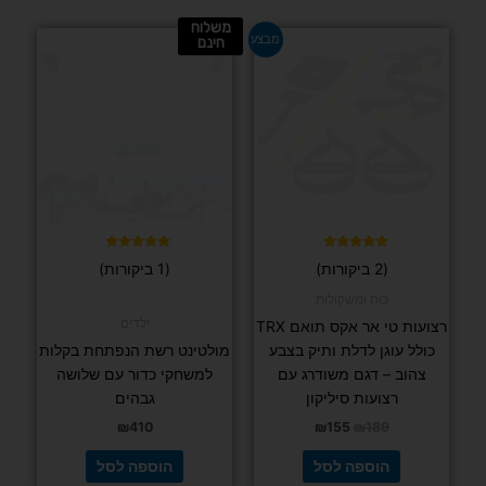
מתוך 5
FIT PRO
גלגל יוגה TPE
₪
99
הוספה לסל
מחיר חם
למוצר
זה
יש
מספר
סוגים.
ניתן
לבחור
את
האפשרויות
בעמוד
המוצר