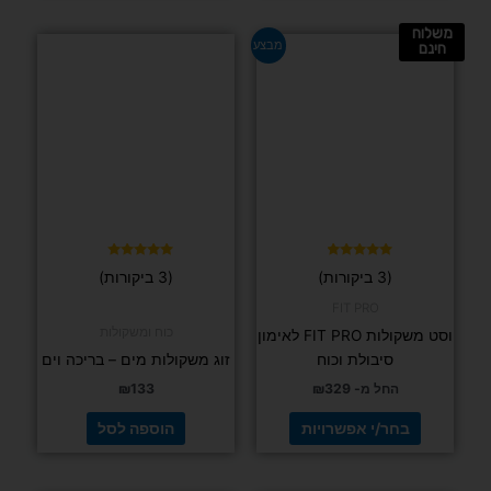
₪
155
₪
189
הוספה לסל
מחיר חם
למוצר
זה
יש
מספר
סוגים.
ניתן
לבחור
את
האפשרויות
בעמוד
המוצר