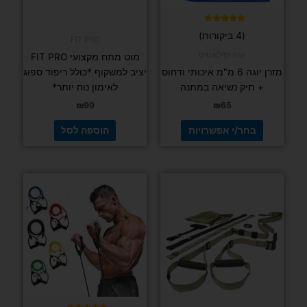
האפשרויות
בעמוד
המוצר
דורג
(4 ביקורות)
5.00
מתוך 5
יוגה ופילאטיס
מזרן יוגה 6 מ"מ איכותי ודחוס + תיק נשיאה
ריפוד
במתנה
₪
65
בחר/י אפשרויות