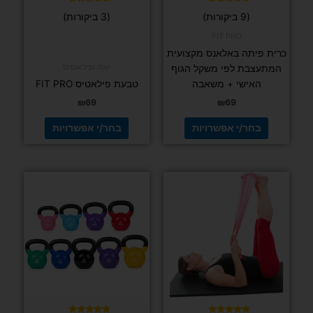
למוצר
זה
יש
מספר
סוגים.
ניתן
לבחור
את
האפשרויות
בעמוד
המוצר
דורג
(9 ביקורות)
5.00
מתוך 5
FIT PRO
כרית פיתה באלאנס מקצועית המתעצבת לפי
משקל הגוף האישי + משאבה