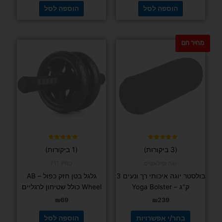
ניתן
לבחור
את
האפשרויות
בעמוד
המוצר
דורג
(2 ביקורות)
5.00
מתוך 5
FIT PRO
גומיית התנגדות מבד VALOR
₪
49
בחר/י אפשרויות