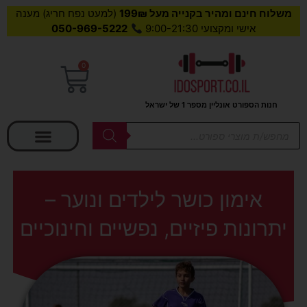
משלוח חינם ומהיר בקנייה מעל 199₪
(למעט נפח חריג) מענה
אישי ומקצועי 9:00-21:30
050-969-5222
0
עגלת
קניות
חנות הספורט אונליין מספר 1 של ישראל
בחר קטגוריה
Products
search
אימון כושר לילדים ונוער –
יתרונות פיזיים, נפשיים וחינוכיים