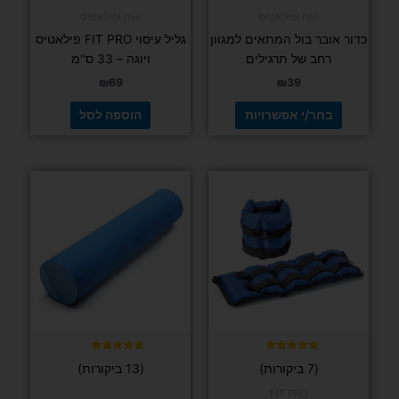
דורג
(3 ביקורות)
5.00
מתוך 5
כדור פיזיו מקצו
גננות בפעולה
קוביית יוגה Well Compressed
₪
35
בחר/י אפשרויות
למוצר
זה
יש
מספר
סוגים.
ניתן