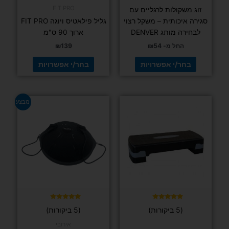
לבחור
את
האפשרויות
בעמוד
המוצר
דורג
(3 ביקורות)
4.67
מתוך 5
יוגה ופילאטיס
כדור אובר בול המתאים למגוון רחב של תרגילים
גליל עיסוי FIT PRO פילאטיס ויוגה – 33 ס"מ
₪
39
בחר/י אפשרויות
למוצר
זה