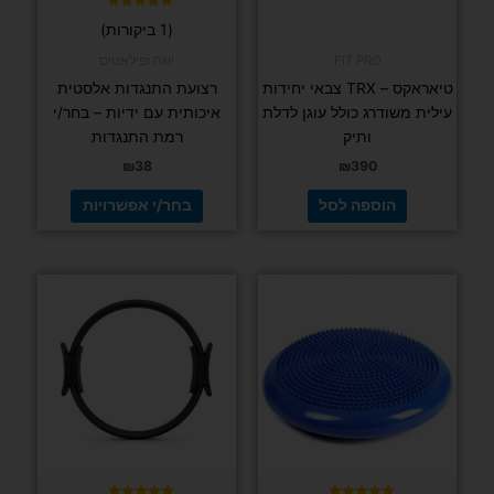
FIT PRO
טיאראקס – TRX צבאי יחידות עילית משודרג כולל
רצועת התנגדו
עוגן לדלת ותיק
ב
₪
390
הוספה לסל