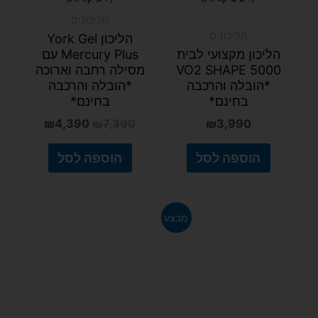
הליכונים
הליכונים
הליכון York Gel
הליכון מקצועי לבית
Mercury Plus עם
VO2 SHAPE 5000
מסילה רחבה וארוכה
*הובלה והרכבה
*הובלה והרכבה
בחינם*
בחינם*
₪
4,390
₪
7,390
₪
3,990
הוספה לסל
הוספה לסל
המחיר
המחיר
מבצע
המקורי
הנוכחי
היה:
הוא:
₪6,409.
₪6,990.
דורג
(2 ביקורות)
4.50
מתוך 5