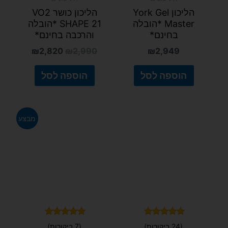
הליכון York Gel
הליכון כושר VO2
Master *הובלה
SHAPE 21 *הובלה
בחינם*
והרכבה בחינם*
₪
2,820
₪
2,990
₪
2,949
הוספה לסל
הוספה לסל
המחיר
המחיר
מבצע
המקורי
הנוכחי
היה:
הוא:
₪4,390.
₪7,390.
דורג
דורג
(24 ביקורות)
(7 ביקורות)
5.00
5.00
מתוך 5
מתוך 5