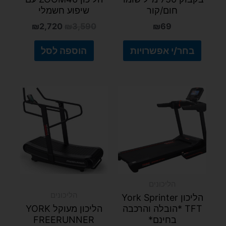
המוצר
חום/קור
שיפוע חשמלי
₪
2,720
₪
3,590
₪
69
בחר/י אפשרויות
הוספה לסל
הליכונים
הליכונים
הליכון York Sprinter
TFT *הובלה והרכבה
הליכון מעוקל YORK
בחינם*
FREERUNNER