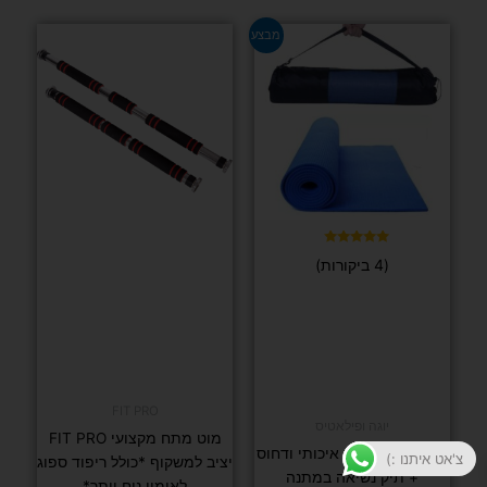
למוצר
מבצע
זה
יש
מספר
סוגים.
ניתן
לבחור
את
האפשרויות
בעמוד
דורג
(4 ביקורות)
5.00
המוצר
מתוך 5
FIT PRO
יוגה ופילאטיס
מוט מתח מקצועי FIT PRO
מזרן יוגה 6 מ"מ איכותי ודחוס
צ'אט איתנו :)
יציב למשקוף *כולל ריפוד ספוג
+ תיק נשיאה במתנה
לאימון נוח יותר*