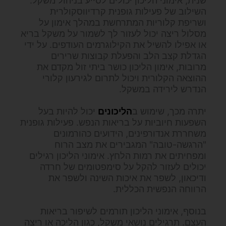
שנית, אימוני הליכון יכולים לסייע בניהול משקל.
השילוב של פעילות גופנית קרדיווסקולרית
ושריפת קלוריות המתרחשת במהלך אימון על
מסלול ריצה יכול לעזור לך לשמור על משקל בריא
או אפילו להשיל את הקילוגרמים העודפים. על ידי
הגדלת קצב הלב והפעלת קבוצות שרירים
מרובות, אימון הליכון כושר ביתי זול מקדם את
ההוצאה הקלורית ויכול לתרום לגירעון קלורי
הנדרש לירידה במשקל.
יתרה מכך, שימוש ב
הליכונים
יכול להיות בעל
השפעות חיוביות על בריאות הנפש. פעילות גופנית
משחררת אנדורפינים, הידועים כהורמונים
"הרגשה-טובה" המגבירים את מצב הרוח
ומפחיתים את רמות הלחץ. אימוני הליכון רגילים
יכולים לעזור להקל על סימפטומים של חרדה
ודיכאון, לשפר את איכות השינה ולשפר את
הרווחה הנפשית הכללית.
בנוסף, אימוני הליכון תורמים לשיפור בריאות
העצם. תרגילים נושאי משקל, כגון הליכה או ריצה