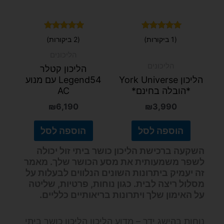
הליכונים
הליכונים
הליכון קטלר
הליכון York Universe
Legend54 עם מנוע
*הובלה בחינם*
AC
₪
6,190
₪
3,990
הוספה לסל
הוספה לסל
השקעה ברכישת הליכון כושר ביתי זול יכולה
לשפר משמעותית את מסע הכושר שלך. מאמר
זה יעמיק ביתרונות השונים הנלווים לבעלות על
מסלול ריצה לבית. כגון נוחות, פרטיות, שליטה
על האימון שלך ויתרונות בריאותיים כלליים.
נוחות בהישג ידך – מדוע הליכון הליכון כושר ביתי