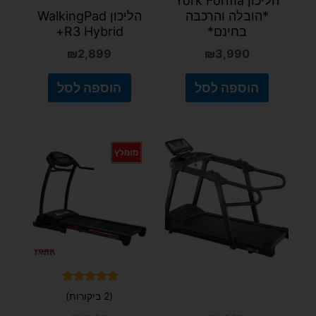
הליכון York Forma
*הובלה והרכבה
הליכון WalkingPad
בחינם*
R3 Hybrid+
₪
2,899
₪
3,990
הוספה לסל
הוספה לסל
דורג
(2 ביקורות)
5.00
מתוך 5