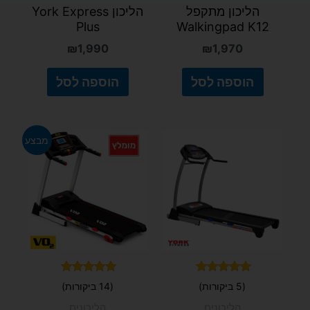
הליכון מתקפל
הליכון York Express
Plus
Walkingpad K12
₪
1,990
₪
1,970
הוספה לסל
הוספה לסל
המחיר
המחיר
מבצע
המקורי
הנוכחי
היה:
הוא:
₪2,820.
₪2,990.
דורג
דורג
(5 ביקורות)
(14 ביקורות)
5.00
5.00
מתוך 5
מתוך 5
הליכונים
הליכונים