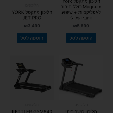
הליכון מתקפל York
הליכונים
Magnum כולל חיבור
לאפליקציות + שיפוע
הליכון מתקפל YORK
חיובי ושלילי
JET PRO
₪
3,490
₪
5,890
הוספה לסל
הוספה לסל
הליכונים
הליכונים
הליכון כושר ביתי
KETTLER GYM640