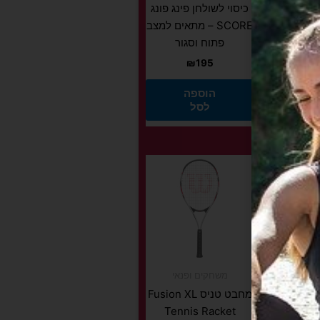
כיסוי לשולחן פינג פונג
י כוח
SCORE – מתאים למצב
זן
פתוח וסגור
ר לשומן,
₪
195
הוספה
כושר
לסל
לא רק
למוצר
זה
יש
מספר
סוגים.
ניתן
!
לבחור
משחקים ופנאי
את
מחבט טניס Fusion XL
האפשרויות
Tennis Racket
בעמוד