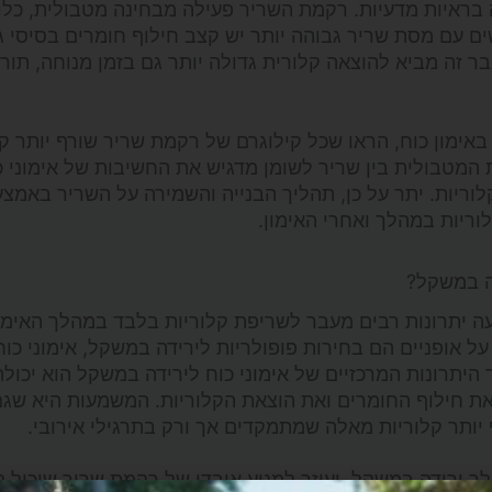
בראיות מדעיות. רקמת השריר פעילה מבחינה מטבולית, כלו
ים עם מסת שריר גבוהה יותר יש קצב חילוף חומרים בסיסי ג
מאשר לאלה עם מסת שריר נמוכה יותר. BMR מוגבר זה מביא להוצאה קלורית גדולה יותר גם בזמן מנוחה, 
אימון כוח, הראו שכל קילוגרם של רקמת שריר שורף יותר קל
 המטבולית בין שריר לשומן מדגיש את החשיבות של אימוני כ
ריות. יתר על כן, תהליך הבנייה והשמירה על השריר באמצע
וריות במהלך ואחרי האימון.
דה במשקל?
עה יתרונות רבים מעבר לשריפת קלוריות בלבד במהלך האימון
על אופניים הם בחירות פופולריות לירידה במשקל, אימוני כו
היתרונות המרכזיים של אימוני כוח לירידה במשקל הוא יכולת
 את חילוף החומרים ואת הוצאת הקלוריות. המשמעות היא שגם
 יותר קלוריות מאלה שמתמקדים אך ורק בתרגילי אירובי.
ך ירידה במשקל, ועוזר למנוע אובדן של רקמת שריר שיכול