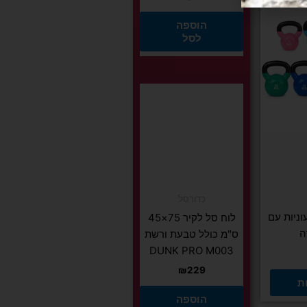
הוספה
לסל
יות
כדורסל
ניות עם
לוח סל לקיר 75×45
ה
ס"מ כולל טבעת ורשת
DUNK PRO M003
₪
229
ת
הוספה