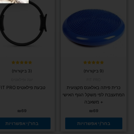
זה
זה
יש
יש
מספר
מספר
סוגים.
סוגים.
ניתן
ניתן
לבחור
לבחור
את
את
האפשרויות
האפשרויות
בעמוד
בעמוד
המוצר
המוצר
דורג
דורג
(9 ביקורות)
(3 ביקורות)
5.00
5.00
מתוך 5
מתוך 5
FIT PRO
יוגה ופילאטיס
כרית פיתה באלאנס מקצועית
טבעת פילאטיס FIT PRO
המתעצבת לפי משקל הגוף האישי
+ משאבה
₪
69
₪
69
בחר/י אפשרויות
בחר/י אפשרויות