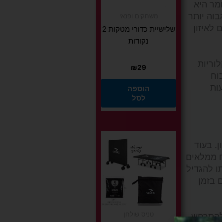
מר היא
בוה יותר
משחקים ופנאי
תורם לאיזון
שלישיית כדורי מטקות 2
נקודות
וריות
₪
29
וח
ות
הוספה
לסל
. בעוד
ח ממלאים
ו להגדיל
 בזמן
טניס שולחן
 להתרחש