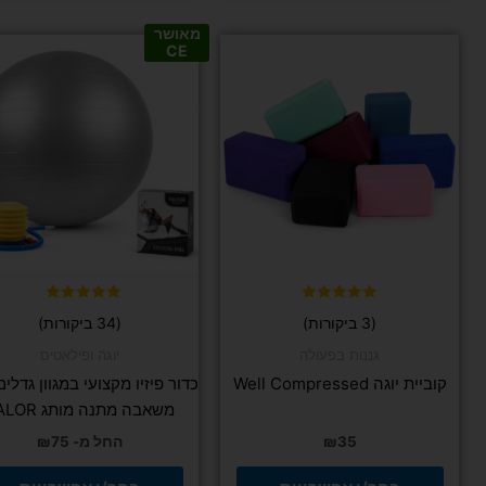
מאושר
למוצר
למוצר
CE
זה
זה
יש
יש
מספר
מספר
סוגים.
סוגים.
ניתן
ניתן
לבחור
לבחור
את
את
האפשרויות
האפשרויות
בעמוד
בעמוד
המוצר
המוצר
דורג
דורג
(3 ביקורות)
(34 ביקורות)
4.97
5.00
מתוך 5
מתוך 5
גננות בפעולה
יוגה ופילאטיס
קוביית יוגה Well Compressed
כדור פיזיו מקצועי במגוון גדלים
משאבה מתנה מותג VALOR
35
₪
החל מ-
75
₪