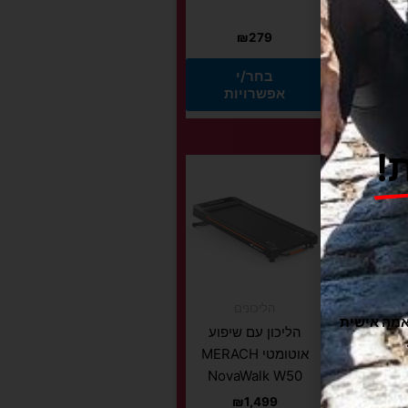
המוצר
₪
279
בחר/י
תוקה וזורמת, אנחנו משתמשים בקובצי Cookie להתאמה אישית
אפשרויות
יות
 איכותית
התנגדות
הליכונים
ת
הליכון עם שיפוע
אוטומטי MERACH
NovaWalk W50
₪
1,499