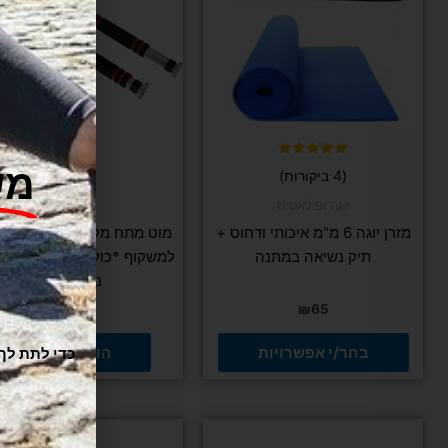
סוגים.
ניתן
לבחור
את
האפשרויות
ו
בעמוד
המוצר
דורג
(4 ביקורות)
5.00
מתוך 5
יוגה ופילאטיס
FIT PRO
מזרן יוגה 6 מ"מ איכותי ודחוס +
מוט 
תיק נשיאה במתנה
למשקוף *כולל ריפוד ספוג לא
נוח יותר*
₪
99
₪
65
בחר/י אפשרויות
הוספה לסל
למוצר
למוצר