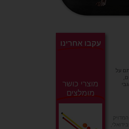
עקבו אחרינו
תם על
ם,
מוצרי כושר
בי
מומלצים
המדויק
ידואלי,