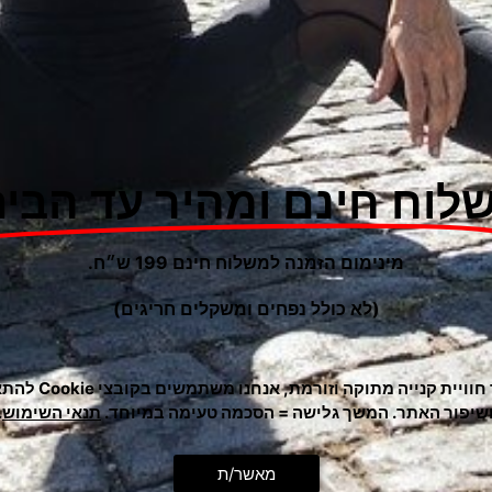
סוגים.
(לא כולל נפחים ומשקלים חריגים)
ניתן
לבחור
את
כדי לתת לך חוויית קנייה מ
האפשרו
שיפור האתר. המשך גלישה = הסכמה טעימה במיוחד.
תנאי השימוש
.
בעמוד
המוצר
דורג
מאשר/ת
(1 ביקורות)
5.00
מתוך 5
FIT PRO
יוגה ופילאטיס
מתח מקצועי FIT PRO יציב
טיאראקס – TRX צבאי יחידות
ימון
עילית משודרג כולל עוגן לדלת ותיק
רצועת התנגדות אלסטית
עם ידיות – בחר/י רמת 
₪
38
₪
390
הוספה לסל
בחר/י אפשרויו
למוצר
למוצר