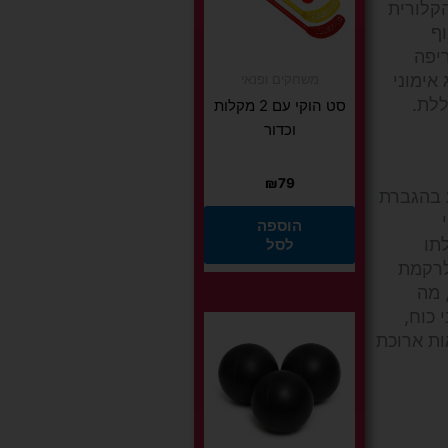
הקלורית
מון (EPOC), שבו הגוף
יפה
אימוני
משחקים ופנאי
ללת.
סט הוקי עם 2 מקלות
וכדור
₪
79
ע בהגברת
הוספה
תו
לסל
לרקמת
עם מסת שריר גבוהה יותר נוטים להיות בעלי קצב חילוף חומרים בסיסי גבוה יותר (BMR), מה
 כוח,
יאות ארוכת