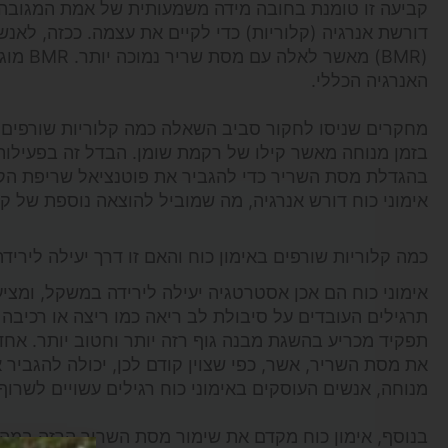
קביעה זו טומנת בחובה מידה משמעותית של אמת המגובה 
דורשת אנרגיה (קלוריות) כדי לקיים את עצמה. ככזה, לאנש
(BMR) 
האנרגיה הכללי.
מחקרים שניסו לחקור סביב השאלה כמה קלוריות שורפים ב
בזמן מנוחה מאשר קילו של רקמת שומן. הבדל זה בפעילות
בהגדלת מסת השריר כדי להגביר את פוטנציאל שריפת הקלו
אימוני כוח דורש אנרגיה, מה שמוביל להוצאה נוספת של קל
כמה קלוריות שורפים באימון כוח והאם זו דרך יעילה לירי
אימוני כוח הם אכן אסטרטגיה יעילה לירידה במשקל, ומצי
תרגילים העובדים על סיבולת לב ריאה כמו ריצה או רכיבה 
תפקיד מכריע בהשגת מבנה גוף רזה יותר וחטוב יותר. אחד 
את מסת השריר, אשר, כפי שצוין קודם לכן, יכולה להגביר
מנוחה, אנשים העוסקים באימוני כוח רגילים עשויים לשרוף
בנוסף, אימון כוח מקדם את שימור מסת השריר הרזה במהל