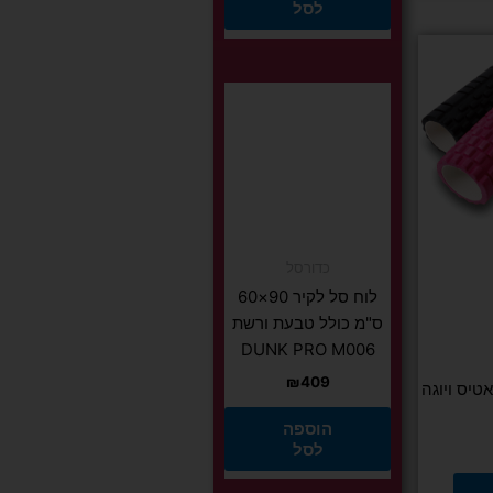
לסל
כדורסל
לוח סל לקיר 90×60
ס"מ כולל טבעת ורשת
DUNK PRO M006
₪
409
 FIT PRO פילאטיס ויוגה
הוספה
לסל