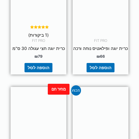
דורג
(1 ביקורות)
5.00
מתוך 5
FIT PRO
FIT PRO
כרית יוגה ופילאטיס נוחה ורכה
כרית יוגה חצי עגולה 30 ס"מ
₪
79
₪
66
הוספה לסל
הוספה לסל
מחיר חם
המחיר
המחיר
מבצע
המקורי
הנוכחי
היה:
הוא:
₪99.
₪129.