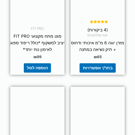
לבחור
את
האפשרויות
בעמוד
דורג
FIT PRO
(4 ביקורות)
5.00
המוצר
מתוך 5
יוגה ופילאטיס
מוט מתח מקצועי FIT PRO
מזרן יוגה 6 מ"מ איכותי ודחוס
יציב למשקוף *כולל ריפוד ספוג
+ תיק נשיאה במתנה
לאימון נוח יותר*
₪
99
₪
65
בחר/י אפשרויות
הוספה לסל
למוצר
זה
יש
מספר
סוגים.
ניתן
לבחור