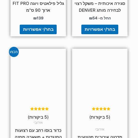
סגירה איכותית – משקל רצוי
גליל פילאטיס ויוגה FIT PRO
לבחירה מותג DENVER
ארוך 90 ס"מ
החל מ-
54
₪
139
₪
בחר/י אפשרויות
בחר/י אפשרויות
למוצר
מבצע
זה
יש
מספר
סוגים.
ניתן
לבחור
את
האפשרויות
בעמוד
דורג
דורג
(5 ביקורות)
(5 ביקורות)
5.00
4.80
המוצר
מתוך 5
מתוך 5
אירובי
אירובי
כדור בוסו רחב עם רצועות
מדרגה אירובית מקצועית
התנגדות + משאבה מתנה