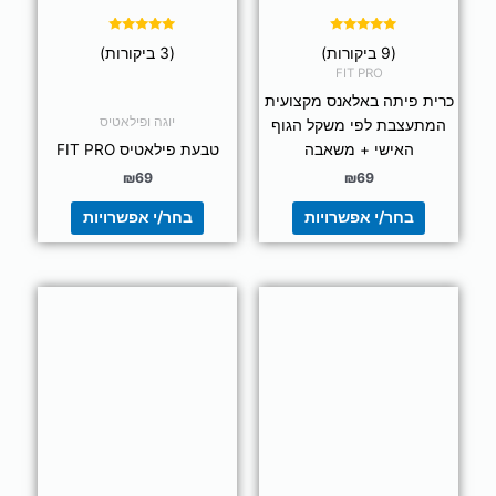
האפשרויות
האפשרויות
בעמוד
בעמוד
דורג
דורג
(9 ביקורות)
(3 ביקורות)
5.00
5.00
המוצר
המוצר
מתוך 5
מתוך 5
FIT PRO
כרית פיתה באלאנס מקצועית
יוגה ופילאטיס
המתעצבת לפי משקל הגוף
האישי + משאבה
טבעת פילאטיס FIT PRO
₪
69
₪
69
בחר/י אפשרויות
בחר/י אפשרויות
למוצר
למוצר
זה
זה
יש
יש
מספר
מספר
סוגים.
סוגים.
ניתן
ניתן
לבחור
לבחור
את
את
האפשרויות
האפשרויות