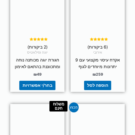
מספר
סוגים.
ניתן
לבחור
את
האפשרויות
בעמוד
דורג
דורג
(6 ביקורות)
(2 ביקורות)
5.00
4.83
המוצר
מתוך 5
מתוך 5
אירובי
יוגה ופילאטיס
אקדח עיסוי מקצועי עם 9
חגורת יוגה מכותנה נוחה
יתרונות מיוחדים לגוף
ומתכווננת בהתאם לאימון
₪
49
₪
259
הוספה לסל
בחר/י אפשרויות
משלוח
המחיר
המחיר
מבצע
חינם
המקורי
הנוכחי
היה:
הוא:
₪155.
₪189.