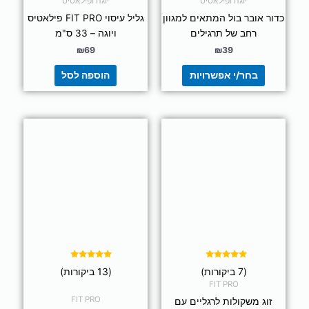
יוגה ופילאטיס
יוגה ופילאטיס
כדור אובר בול המתאים למגוון
גליל עיסוי FIT PRO פילאטיס
רחב של תרגילים
ויוגה – 33 ס"מ
₪
69
₪
39
בחר/י אפשרויות
הוספה לסל
למוצר
למוצר
זה
זה
יש
יש
מספר
מספר
סוגים.
סוגים.
ניתן
ניתן
לבחור
לבחור
את
את
האפשרויות
האפשרויות
בעמוד
בעמוד
דורג
דורג
(7 ביקורות)
(13 ביקורות)
4.92
5.00
המוצר
המוצר
מתוך 5
מתוך 5
FIT PRO
FIT PRO
זוג משקולות לרגליים עם