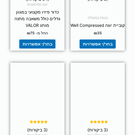
המוצר
המוצר
מתוך 5
מתוך 5
יוגה ופילאטיס
כדור פיזיו מקצועי במגוון
גננות בפעולה
גדלים כולל משאבה מתנה
קוביית יוגה Well Compressed
מותג VALOR
35
₪
החל מ-
75
₪
בחר/י אפשרויות
בחר/י אפשרויות
למוצר
זה
יש
מספר
סוגים.
ניתן
לבחור
את
האפשרויות
בעמוד
דורג
דורג
(3 ביקורות)
(3 ביקורות)
5.00
4.67
המוצר
מתוך 5
מתוך 5