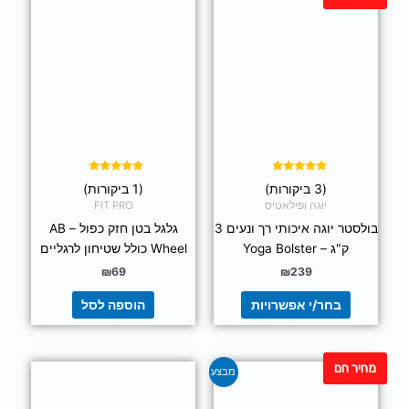
זה
יש
מספר
סוגים.
ניתן
לבחור
את
האפשרויות
בעמוד
דורג
דורג
(3 ביקורות)
(1 ביקורות)
5.00
4.67
המוצר
מתוך 5
מתוך 5
יוגה ופילאטיס
FIT PRO
בולסטר יוגה איכותי רך ונעים 3
גלגל בטן חזק כפול – AB
ק"ג – Yoga Bolster
Wheel כולל שטיחון לרגליים
₪
69
₪
239
בחר/י אפשרויות
הוספה לסל
מחיר חם
למוצר
למוצר
מבצע
זה
זה