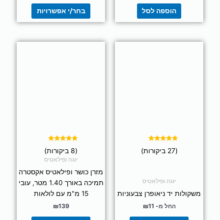
הוספה לסל
בחר/י אפשרויות
למוצר
למוצר
זה
זה
יש
יש
מספר
מספר
סוגים.
סוגים.
ניתן
ניתן
לבחור
לבחור
את
את
האפשרויות
האפשרויות
בעמוד
בעמוד
דורג
דורג
(27 ביקורות)
(8 ביקורות)
5.00
5.00
המוצר
המוצר
מתוך 5
מתוך 5
יוגה ופילאטיס
מזרן כושר ופילאטיס אקסטרה
יוגה ופילאטיס
תמיכה באורך 1.40 מטר, עובי
משקולות יד ניאופרן צבעוניות
15 מ"מ עם לולאות
החל מ-
11
₪
139
₪