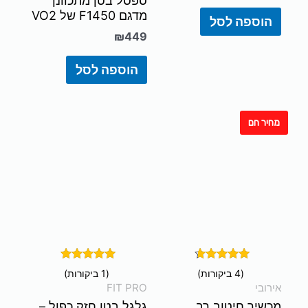
ספסל בטן מתכוונן
מדגם F1450 של VO2
הוספה לסל
₪
449
הוספה לסל
מחיר חם
דורג
דורג
(4 ביקורות)
(1 ביקורות)
5.00
4.50
אירובי
FIT PRO
מתוך 5
מתוך 5
מכשיר חיטוב רב
גלגל בטן חזק כפול –