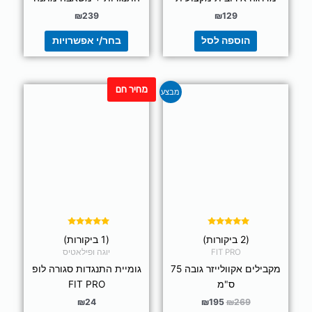
₪
239
₪
129
הוספה לסל
בחר/י אפשרויות
מחיר חם
המחיר
המחיר
למוצר
מבצע
המקורי
הנוכחי
זה
היה:
הוא:
יש
₪195.
₪269.
מספר
סוגים.
ניתן
לבחור
את
האפשרויות
בעמוד
דורג
דורג
(2 ביקורות)
(1 ביקורות)
5.00
5.00
המוצר
מתוך 5
מתוך 5
FIT PRO
יוגה ופילאטיס
מקבילים אקוולייזר גובה 75
גומיית התנגדות סגורה לופ
ס"מ
FIT PRO
₪
24
₪
195
₪
269