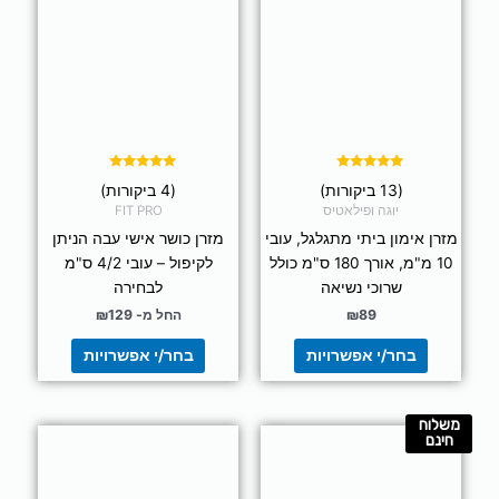
יש
יש
מספר
מספר
סוגים.
סוגים.
ניתן
ניתן
לבחור
לבחור
את
את
האפשרויות
האפשרויות
בעמוד
בעמוד
דורג
דורג
(13 ביקורות)
(4 ביקורות)
4.75
4.92
המוצר
המוצר
מתוך 5
מתוך 5
יוגה ופילאטיס
FIT PRO
מזרן אימון ביתי מתגלגל, עובי
מזרן כושר אישי עבה הניתן
10 מ"מ, אורך 180 ס"מ כולל
לקיפול – עובי 4/2 ס"מ
שרוכי נשיאה
לבחירה
89
₪
החל מ-
129
₪
בחר/י אפשרויות
בחר/י אפשרויות
משלוח
למוצר
חינם
זה
יש