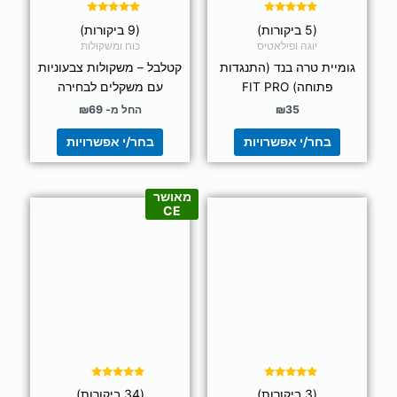
בעמוד
בעמוד
דורג
דורג
(5 ביקורות)
(9 ביקורות)
5.00
5.00
המוצר
המוצר
מתוך 5
מתוך 5
יוגה ופילאטיס
כוח ומשקולות
גומיית טרה בנד (התנגדות
קטלבל – משקולות צבעוניות
פתוחה) FIT PRO
עם משקלים לבחירה
35
₪
החל מ-
69
₪
בחר/י אפשרויות
בחר/י אפשרויות
מאושר
למוצר
למוצר
CE
זה
זה
יש
יש
מספר
מספר
סוגים.
סוגים.
ניתן
ניתן
לבחור
לבחור
את
את
האפשרויות
האפשרויות
בעמוד
בעמוד
דורג
דורג
(3 ביקורות)
(34 ביקורות)
4.97
5.00