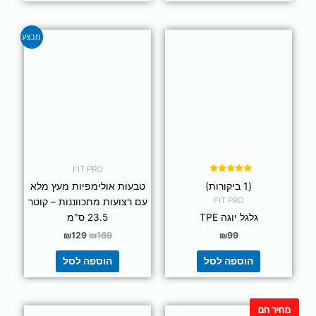
המחיר
המחיר
מבצע
המקורי
הנוכחי
היה:
הוא:
₪129.
₪169.
FIT PRO
דורג
(1 ביקורות)
טבעות אולימפיות מעץ מלא
5.00
מתוך 5
FIT PRO
עם רצועות מתכווננות – קוטר
גלגל יוגה TPE
23.5 ס"מ
₪
129
₪
169
₪
99
הוספה לסל
הוספה לסל
מחיר חם
למוצר