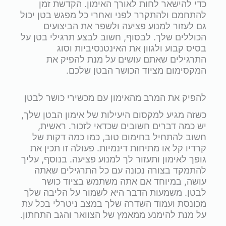
כדי להישאר לחות לאורך האימון. הקדשת זמן
להתחמם ולהתקרר לפני ואחרי כל מפגש בטן יכול
גם לעזור למנוע פציעה ולשפר את הביצועים
הכוללים שלך. לבסוף, חשוב לבצע תרגילי בטן על
בסיס קבוע ולגוון את האינטנסיביות וסוג
התרגילים שאתם עושים על מנת להפיק את
המקסימום מציוד הכושר הבטן שלכם.
להפיק את המרב מהאימון עם מכשירי כושר לבטן
כשזה מגיע למקסום היעילות של אימון הבטן שלך,
יש כמה דברים חשובים שכדאי לזכור. ראשית,
חשוב להתחיל בחימום טוב, כמו כמה דקות של
קרדיו קל או מתיחות דינמיות. פעולה זו תכין את
גופך לאימון ותעזור לך למנוע פציעה. בנוסף, עליך
להתמקד בצורה נכונה עם כל התרגילים שאתה
עושה, במיוחד אם אתה משתמש בציוד כושר
לבטן. משמעות הדבר היא לשמור על הליבה שלך
מכונסת ועמוד השדרה שלך במצב ניטרלי בכל עת
על מנת להימנע ממאמץ של הצוואר והגב התחתון.