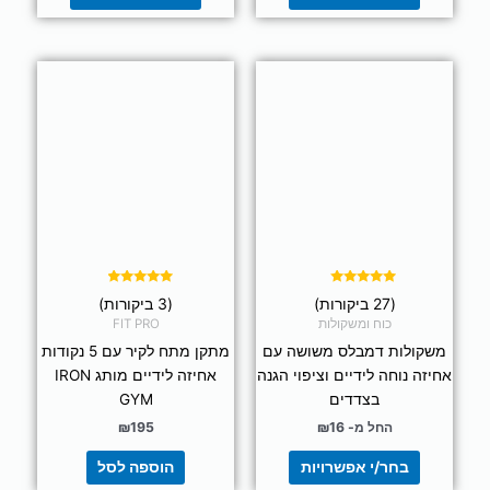
למוצר
זה
יש
מספר
סוגים.
ניתן
לבחור
את
האפשרויות
בעמוד
דורג
דורג
(27 ביקורות)
(3 ביקורות)
4.67
4.93
המוצר
מתוך 5
מתוך 5
כוח ומשקולות
FIT PRO
משקולות דמבלס משושה עם
מתקן מתח לקיר עם 5 נקודות
אחיזה נוחה לידיים וציפוי הגנה
אחיזה לידיים מותג IRON
בצדדים
GYM
החל מ-
16
₪
195
₪
בחר/י אפשרויות
הוספה לסל