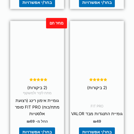
בחר/י אפשרויות
בחר/י אפשרויות
מחיר חם
למוצר
למוצר
זה
זה
יש
יש
מספר
מספר
סוגים.
סוגים.
ניתן
ניתן
לבחור
לבחור
את
את
האפשרויות
האפשרויות
בעמוד
בעמוד
דורג
דורג
(2 ביקורות)
(2 ביקורות)
5.00
5.00
המוצר
המוצר
מתוך 5
מתוך 5
מתח לקיר ולמשקוף
גומיית אימון רינג (רצועת
FIT PRO
מתח/כוח) FIT PRO סופר
גומיית התנגדות מבד VALOR
אלסטיות
49
₪
החל מ-
69
₪
בחר/י אפשרויות
בחר/י אפשרויות