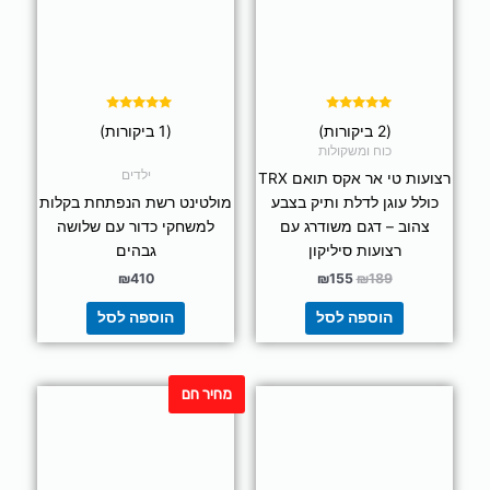
דורג
דורג
(2 ביקורות)
(1 ביקורות)
5.00
5.00
מתוך 5
מתוך 5
כוח ומשקולות
ילדים
רצועות טי אר אקס תואם TRX
כולל עוגן לדלת ותיק בצבע
מולטינט רשת הנפתחת בקלות
צהוב – דגם משודרג עם
למשחקי כדור עם שלושה
רצועות סיליקון
גבהים
₪
410
₪
155
₪
189
הוספה לסל
הוספה לסל
מחיר חם
למוצר
למוצר
זה
זה
יש
יש
מספר
מספר