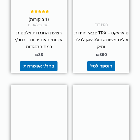
את
האפשרויות
בעמוד
דורג
(1 ביקורות)
5.00
המוצר
מתוך 5
FIT PRO
יוגה ופילאטיס
טיאראקס – TRX צבאי יחידות
רצועת התנגדות אלסטית
עילית משודרג כולל עוגן לדלת
איכותית עם ידיות – בחר/י
ותיק
רמת התנגדות
₪
38
₪
390
הוספה לסל
בחר/י אפשרויות
למוצר
למוצר
זה
זה
יש
יש
מספר
מספר
סוגים.
סוגים.
ניתן
ניתן
לבחור
לבחור
את
את