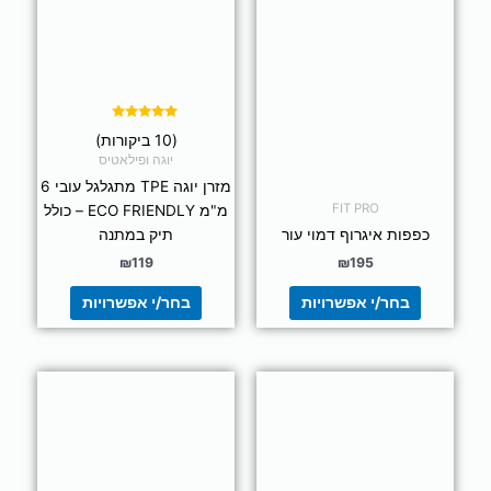
סוגים.
סוגים.
ניתן
ניתן
לבחור
לבחור
את
את
האפשרויות
האפשרויות
בעמוד
בעמוד
דורג
(10 ביקורות)
5.00
המוצר
המוצר
מתוך 5
יוגה ופילאטיס
מזרן יוגה TPE מתגלגל עובי 6
FIT PRO
מ"מ ECO FRIENDLY – כולל
כפפות איגרוף דמוי עור
תיק במתנה
₪
119
₪
195
בחר/י אפשרויות
בחר/י אפשרויות