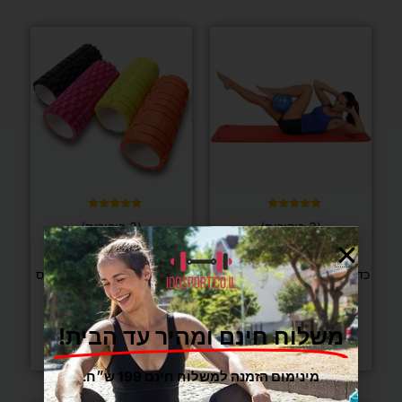
למוצר
זה
יש
מספר
סוגים.
ניתן
לבחור
את
האפשרויות
בעמוד
דורג
דורג
(3 ביקורות)
(3 ביקורות)
5.00
4.67
המוצר
מתוך 5
מתוך 5
יוגה ופילאטיס
יוגה ופילאטיס
כדור אובר בול המתאים למגוון
גליל עיסוי FIT PRO פילאטיס
רחב של תרגילים
ויוגה – 33 ס"מ
₪
69
₪
39
משלוח חינם ומהיר עד הבית!
בחר/י אפשרויות
הוספה לסל
מינימום הזמנה למשלוח חינם 199 ש״ח.