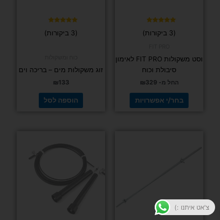
את
האפשרויות
בעמוד
דורג
דורג
(3 ביקורות)
(3 ביקורות)
5.00
4.67
המוצר
מתוך 5
מתוך 5
FIT PRO
כוח ומשקולות
וסט משקולות FIT PRO לאימון
סיבולת וכוח
זוג משקולות מים – בריכה וים
החל מ-
329
₪
133
₪
בחר/י אפשרויות
הוספה לסל
צ'אט איתנו :)