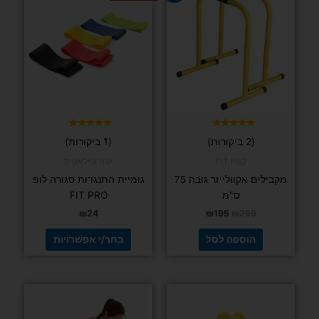
זה
היה:
הוא:
יש
₪195.
₪269.
מספר
סוגים.
ניתן
לבחור
את
האפשרויות
בעמוד
דורג
דורג
(2 ביקורות)
(1 ביקורות)
5.00
5.00
המוצר
מתוך 5
מתוך 5
FIT PRO
יוגה ופילאטיס
מקבילים אקוולייזר גובה 75
גומיית התנגדות סגורה לופ
ס"מ
FIT PRO
₪
24
₪
195
₪
269
הוספה לסל
בחר/י אפשרויות
למוצר
למוצר
זה
זה