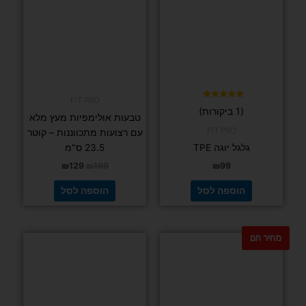
FIT PRO
דורג
(1 ביקורות)
5.00
טבעות אולימפיות מעץ מלא
מתוך 5
FIT PRO
עם רצועות מתכווננות – קוטר
גלגל יוגה TPE
23.5 ס"מ
₪
129
₪
169
₪
99
הוספה לסל
הוספה לסל
מחיר חם
למוצר
זה
יש
מספר
סוגים.