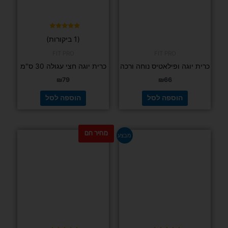
דורג
(1 ביקורות)
5.00
מתוך 5
FIT PRO
FIT PRO
כרית יוגה ופילאטיס נוחה ורכה
כרית יוגה חצי עגולה 30 ס"מ
₪
79
₪
66
הוספה לסל
הוספה לסל
מחיר חם
המחיר
המחיר
מבצע
המקורי
הנוכחי
היה:
הוא:
₪99.
₪129.