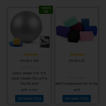
מאושר
למוצר
למוצר
CE
זה
זה
יש
יש
מספר
מספר
סוגים.
סוגים.
ניתן
ניתן
לבחור
לבחור
את
את
האפשרויות
האפשרויות
בעמוד
בעמוד
דורג
דורג
(3 ביקורות)
(34 ביקורות)
4.97
5.00
המוצר
המוצר
מתוך 5
מתוך 5
יוגה ופילאטיס
כדור פיזיו מקצועי במגוון
גננות בפעולה
גדלים כולל משאבה מתנה
קוביית יוגה Well Compressed
מותג VALOR
35
₪
החל מ-
75
₪
בחר/י אפשרויות
בחר/י אפשרויות