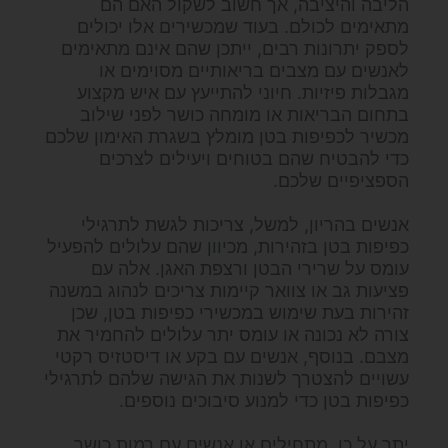
הליבה והיציבה, אך חשוב לשקול האם הם
מתאימים לכולם. בעוד שמכשירים אלו יכולים
לספק יתרונות רבים, ייתכן שהם אינם מתאימים
לאנשים עם מצבים בריאותיים מסוימים או
מגבלות פיזיות. חיוני להתייעץ עם איש מקצוע
בתחום הבריאות או מומחה כושר לפני שילוב
מכשיר לכפיפות בטן מומלץ בשגרת האימון שלכם
כדי להבטיח שהם בטוחים ויעילים לצרכים
הספציפיים שלכם.
אנשים בהריון, למשל, צריכות לגשת לתרגילי
כפיפות בטן בזהירות, מכיוון שהם עלולים להפעיל
עומס על שרירי הבטן ורצפת האגן. אלה עם
פציעות גב או צוואר קיימות צריכים לנהוג במשנה
זהירות בעת שימוש במכשירי כפיפות בטן, שכן
צורה לא נכונה או עומס יתר עלולים להחמיר את
מצבם. בנוסף, אנשים עם בקע או דיסטזיס רקטי
עשויים להצטרך לשנות את הגישה שלהם לתרגילי
כפיפות בטן כדי למנוע סיבוכים נוספים.
יתר על כן, מתחילים או אנשים עם רמות כושר