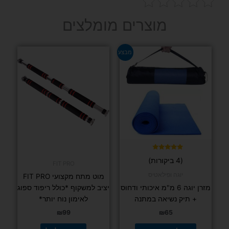
מוצרים מומלצים
למוצר
מבצע
זה
יש
מספר
סוגים.
ניתן
לבחור
את
האפשרויות
בעמוד
דורג
(4 ביקורות)
5.00
FIT PRO
המוצר
מתוך 5
יוגה ופילאטיס
מוט מתח מקצועי FIT PRO
מזרן יוגה 6 מ"מ איכותי ודחוס
יציב למשקוף *כולל ריפוד ספוג
+ תיק נשיאה במתנה
לאימון נוח יותר*
₪
99
₪
65