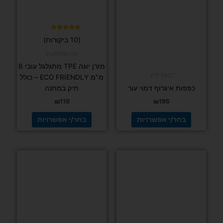
את
את
האפשרויות
האפשרויות
בעמוד
בעמוד
דורג
(10 ביקורות)
5.00
המוצר
המוצר
מתוך 5
יוגה ופילאטיס
מזרן יוגה TPE מתגלגל עובי 6
FIT PRO
מ"מ ECO FRIENDLY – כולל
כפפות איגרוף דמוי עור
תיק במתנה
₪
119
₪
195
בחר/י אפשרויות
בחר/י אפשרויות