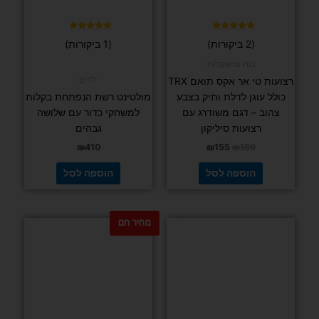
דורג
דורג
(2 ביקורות)
(1 ביקורות)
5.00
5.00
מתוך 5
מתוך 5
כוח ומשקולות
ילדים
רצועות טי אר אקס תואם TRX
כולל עוגן לדלת ותיק בצבע
מולטינט רשת הנפתחת בקלות
צהוב – דגם משודרג עם
למשחקי כדור עם שלושה
רצועות סיליקון
גבהים
₪
410
₪
155
₪
189
הוספה לסל
הוספה לסל
מחיר חם
למוצר
למוצר
זה
זה
יש
יש
מספר
מספר
סוגים.
סוגים.
ניתן
ניתן
לבחור
לבחור