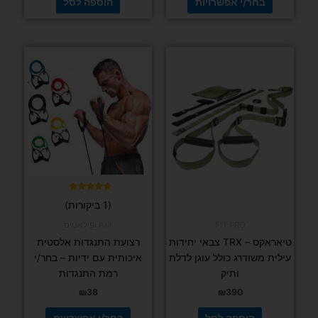
בחר/י אפשרויות
הוספה לסל
למוצר
זה
יש
מספר
סוגים.
ניתן
לבחור
את
האפשרויות
בעמוד
דורג
(1 ביקורות)
5.00
המוצר
מתוך 5
FIT PRO
יוגה ופילאטיס
טיאראקס – TRX צבאי יחידות
רצועת התנגדות אלסטית
עילית משודרג כולל עוגן לדלת
איכותית עם ידיות – בחר/י
ותיק
רמת התנגדות
₪
38
₪
390
הוספה לסל
בחר/י אפשרויות