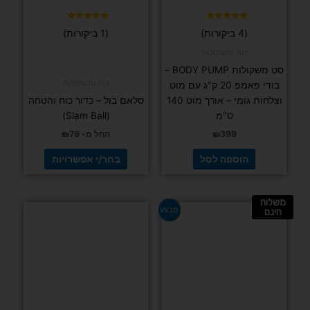
האפשרויות
בעמוד
דורג
דורג
(4 ביקורות)
(1 ביקורות)
5.00
5.00
המוצר
מתוך 5
מתוך 5
כוח ומשקולות
סט משקולות BODY PUMP –
כוח ומשקולות
בודי פאמפ 20 ק"ג עם מוט
וצלחות גומי – אורך מוט 140
סלאם בול – כדור כוח והטחה
ס"מ
(Slam Ball)
399
₪
החל מ-
79
₪
הוספה לסל
בחר/י אפשרויות
משלוח
למוצר
מבצע
חינם
זה
יש
מספר
סוגים.
ניתן
לבחור