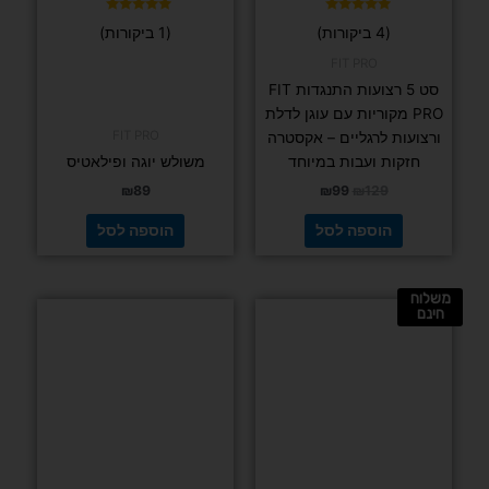
דורג
דורג
(4 ביקורות)
(1 ביקורות)
5.00
5.00
מתוך 5
מתוך 5
FIT PRO
סט 5 רצועות התנגדות FIT
PRO מקוריות עם עוגן לדלת
FIT PRO
ורצועות לרגליים – אקסטרה
חזקות ועבות במיוחד
משולש יוגה ופילאטיס
₪
89
₪
99
₪
129
הוספה לסל
הוספה לסל
משלוח
למוצר
חינם
זה
יש
מספר
סוגים.
ניתן
לבחור
את