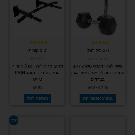
מספר
סוגים.
ניתן
לבחור
את
האפשרויות
בעמוד
דורג
דורג
(27 ביקורות)
(3 ביקורות)
4.67
4.93
המוצר
מתוך 5
מתוך 5
כוח ומשקולות
FIT PRO
משקולות דמבלס משושה עם
מתקן מתח לקיר עם 5 נקודות
אחיזה נוחה לידיים וציפוי הגנה
אחיזה לידיים מותג IRON
בצדדים
GYM
החל מ-
16
₪
195
₪
בחר/י אפשרויות
הוספה לסל
המחיר
המחיר
מבצע
המקורי
הנוכחי
היה:
הוא:
₪129.
₪169.