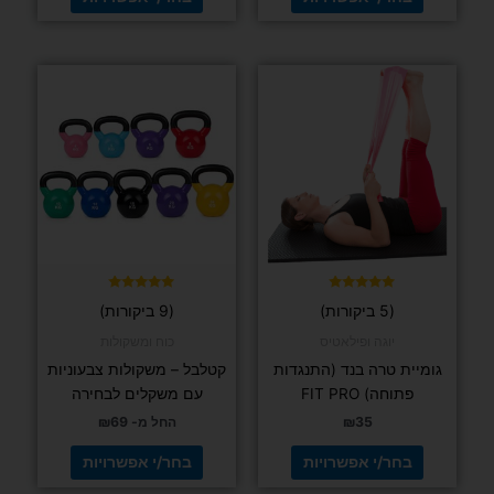
למוצר
למוצר
זה
זה
יש
יש
מספר
מספר
סוגים.
סוגים.
ניתן
ניתן
לבחור
לבחור
את
את
האפשרויות
האפשרויות
בעמוד
בעמוד
דורג
דורג
(5 ביקורות)
(9 ביקורות)
5.00
5.00
המוצר
המוצר
מתוך 5
מתוך 5
יוגה ופילאטיס
כוח ומשקולות
גומיית טרה בנד (התנגדות
קטלבל – משקולות צבעוניות
פתוחה) FIT PRO
עם משקלים לבחירה
35
₪
החל מ-
69
₪
בחר/י אפשרויות
בחר/י אפשרויות