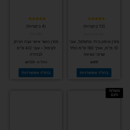
לבחור
לבחור
את
את
האפשרויות
האפשרויות
בעמוד
בעמוד
דורג
דורג
(13 ביקורות)
(4 ביקורות)
4.75
4.92
המוצר
המוצר
מתוך 5
מתוך 5
יוגה ופילאטיס
FIT PRO
מזרן אימון ביתי מתגלגל, עובי
מזרן כושר אישי עבה הניתן
10 מ"מ, אורך 180 ס"מ כולל
לקיפול – עובי 4/2 ס"מ
שרוכי נשיאה
לבחירה
89
₪
החל מ-
129
₪
בחר/י אפשרויות
בחר/י אפשרויות
משלוח
למוצר
חינם
זה
יש
מספר
סוגים.
ניתן