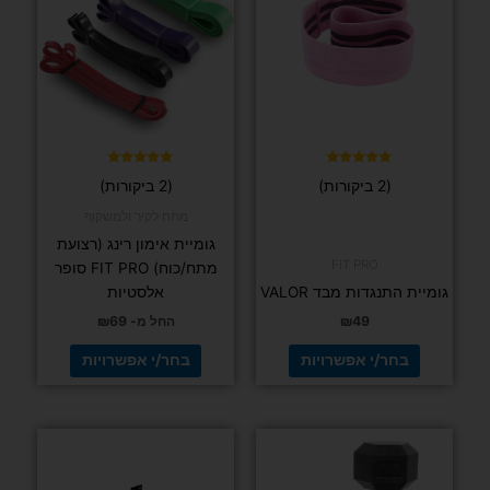
יש
יש
מספר
מספר
סוגים.
סוגים.
ניתן
ניתן
לבחור
לבחור
את
את
האפשרויות
האפשרויות
בעמוד
בעמוד
דורג
דורג
(2 ביקורות)
(2 ביקורות)
5.00
5.00
המוצר
המוצר
מתוך 5
מתוך 5
מתח לקיר ולמשקוף
גומיית אימון רינג (רצועת
FIT PRO
מתח/כוח) FIT PRO סופר
גומיית התנגדות מבד VALOR
אלסטיות
49
₪
החל מ-
69
₪
בחר/י אפשרויות
בחר/י אפשרויות
למוצר
זה
יש