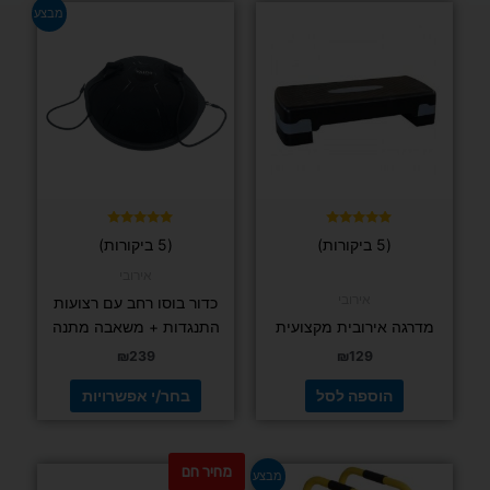
למוצר
מבצע
זה
יש
מספר
סוגים.
ניתן
לבחור
את
האפשרויות
בעמוד
דורג
דורג
(5 ביקורות)
(5 ביקורות)
5.00
4.80
המוצר
מתוך 5
מתוך 5
אירובי
אירובי
כדור בוסו רחב עם רצועות
מדרגה אירובית מקצועית
התנגדות + משאבה מתנה
₪
239
₪
129
הוספה לסל
בחר/י אפשרויות
מחיר חם
המחיר
המחיר
למוצר
מבצע
המקורי
הנוכחי