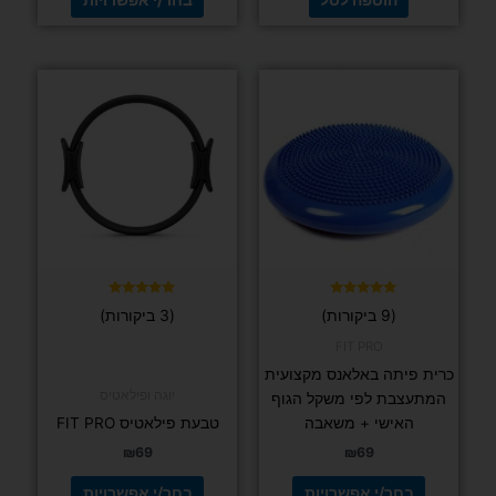
למוצר
למוצר
זה
זה
יש
יש
מספר
מספר
סוגים.
סוגים.
ניתן
ניתן
לבחור
לבחור
את
את
האפשרויות
האפשרויות
בעמוד
בעמוד
דורג
דורג
(9 ביקורות)
(3 ביקורות)
5.00
5.00
המוצר
המוצר
מתוך 5
מתוך 5
FIT PRO
כרית פיתה באלאנס מקצועית
יוגה ופילאטיס
המתעצבת לפי משקל הגוף
האישי + משאבה
טבעת פילאטיס FIT PRO
₪
69
₪
69
בחר/י אפשרויות
בחר/י אפשרויות