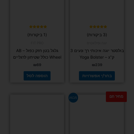
ניתן
לבחור
את
האפשרויות
בעמוד
דורג
דורג
(3 ביקורות)
(1 ביקורות)
5.00
4.67
המוצר
מתוך 5
מתוך 5
יוגה ופילאטיס
FIT PRO
בולסטר יוגה איכותי רך ונעים 3
גלגל בטן חזק כפול – AB
ק"ג – Yoga Bolster
Wheel כולל שטיחון לרגליים
₪
69
₪
239
בחר/י אפשרויות
הוספה לסל
מחיר חם
למוצר
למוצר
מבצע
זה
זה
יש
יש
מספר
מספר
סוגים.
סוגים.
ניתן
ניתן