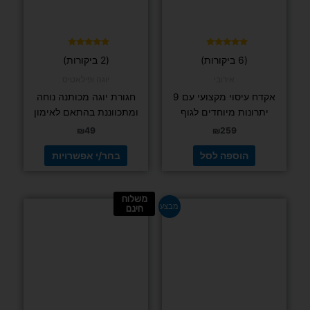
לבחור
את
האפשרויות
בעמוד
דורג
דורג
(6 ביקורות)
(2 ביקורות)
5.00
4.83
המוצר
מתוך 5
מתוך 5
אירובי
יוגה ופילאטיס
אקדח עיסוי מקצועי עם 9
חגורת יוגה מכותנה נוחה
יתרונות מיוחדים לגוף
ומתכווננת בהתאם לאימון
₪
49
₪
259
הוספה לסל
בחר/י אפשרויות
משלוח
המחיר
המחיר
מבצע
חינם
המקורי
הנוכחי
היה:
הוא:
₪155.
₪189.