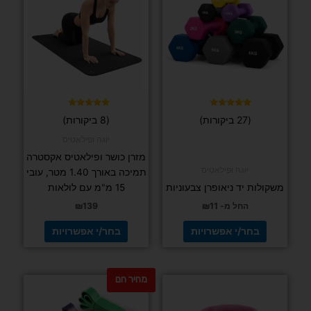
יש
יש
מספר
מספר
סוגים.
סוגים.
ניתן
ניתן
לבחור
לבחור
את
את
האפשרויות
האפשרויות
בעמוד
בעמוד
דורג
דורג
(27 ביקורות)
(8 ביקורות)
5.00
5.00
המוצר
המוצר
מתוך 5
מתוך 5
יוגה ופילאטיס
מזרן כושר ופילאטיס אקסטרה
יוגה ופילאטיס
תמיכה באורך 1.40 מטר, עובי
משקולות יד ניאופרן צבעוניות
15 מ"מ עם לולאות
החל מ-
11
₪
139
₪
בחר/י אפשרויות
בחר/י אפשרויות
מחיר חם
למוצר
למוצר
זה
זה