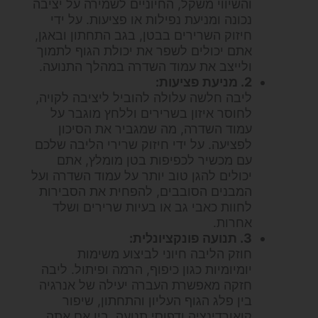
והשיווי משקל, החיוניים לשמירה על יציבה
נכונה ומניעת נפילות או פציעות. על ידי
חיזוק השרירים בבטן, בגב התחתון ובאגן,
אתם יכולים לשפר את יכולת הגוף לתמוך
ולייצב את עמוד השדרה במהלך התנועה.
2. מניעת פציעות:
ליבה חלשה עלולה להוביל ליציבה לקויה,
לחוסר איזון בשרירים וללחץ מוגבר על
עמוד השדרה, מה שמגביר את הסיכון
לפציעה. על ידי חיזוק שרירי הליבה שלכם
עם מכשיר לכפיפות בטן מומלץ, אתם
יכולים להגן טוב יותר על עמוד השדרה ועל
המבנים הסובבים, להפחית את הסבירות
לחוות כאבי גב או בעיות שרירים ושלד
אחרות.
3. תנועה פונקציונלית:
חוזק הליבה חיוני לביצוע משימות
יומיומיות כגון כיפוף, הרמה ופיתול. ליבה
חזקה מאפשרת העברה יעילה של אנרגיה
בין פלג הגוף העליון והתחתון, שיפור
קואורדינציה ודפוסי תנועה. בין אם אתה