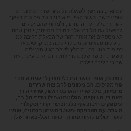
עם זאת, בהמשך לשאלה על איזה שרירים עובדים
אופני כושר, חשוב לציין כי אופני כושר מכוונים בעיקר
לשרירי פלג הגוף התחתון, ולמרות שהם יכולים
להפעיל את הליבה שלך במידה מסוימת, ייתכן שהם
לא מספקים את אותה רמה של הפעלת הליבה כמו
תרגילים ספציפיים ממוקדי ליבה כמו קרשים או
כפיפות בטן. לכן, מומלץ לשלב מגוון תרגילים
בשגרת הכושר שלכם כדי למקד ולחזק ביעילות את
שרירי הליבה שלכם.
לסיכום, אופני כושר הם כלי מצוין להשגת אימוני
גוף מקיפים. הם מכוונים לקבוצות שרירים
מרכזיות, כולל שרירי הארבע ראשי, שרירי הירך
האחורי, השוקיים, הגלוטס ואפילו שרירי הליבה,
ומספקים חיטוב גוף כללי וכושר קרדיווסקולרי
מוגבר. עם הטכניקה ומשטר האימון הנכונים, אופני
כושר יכולים להיות פתרון הכושר הכל-באחד שלך.