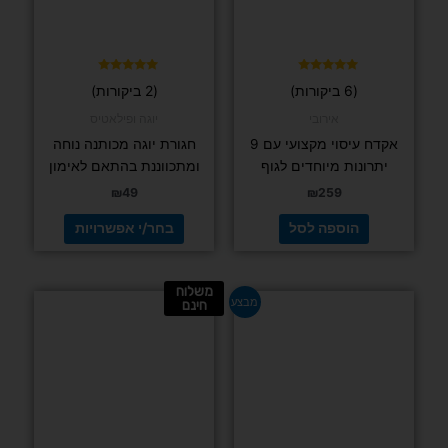
לבחור
את
האפשרויות
בעמוד
דורג
דורג
(6 ביקורות)
(2 ביקורות)
5.00
4.83
המוצר
מתוך 5
מתוך 5
אירובי
יוגה ופילאטיס
אקדח עיסוי מקצועי עם 9
חגורת יוגה מכותנה נוחה
יתרונות מיוחדים לגוף
ומתכווננת בהתאם לאימון
₪
49
₪
259
הוספה לסל
בחר/י אפשרויות
משלוח
המחיר
המחיר
מבצע
חינם
המקורי
הנוכחי
היה:
הוא:
₪155.
₪189.