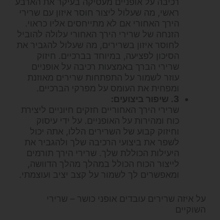
רכיבה על אופניים מעסיקה בעיקר את הארבע
ראשי, מה שעלול ליצור חוסר איזון עם שרירי
הירך האחורי אם לא מתייחסים אליו כראוי.
הזנחה של שרירי הירך האחורי עלולה להוביל
לחוסר איזון בשרירים, מה שעלול להגביר את
הסיכון לפציעה, במיוחד בברכיים. חיזוק
שרירי הברך באמצעות רכיבה על אופניים
עוזר לשמור על התפתחות שרירים מאוזנת
ומפחית את העומס על מפרקי הברכיים.
3. שיפור ביצועים:
שרירי הירך האחוריים חזקים חיוניים ליצירת
כוח ומהירות על האופניים. על ידי עיסוק
וחיזוק קבוע של השרירים הללו, אתה יכול
לשפר את ביצועי הרכיבה שלך ולהגביר את
היעילות הכוללת שלך. שרירי הירך תורמים
לייצור הכוח הכולל במהלך מהלך הדוושה,
ומאפשרים לך לשמור על קצב יציב ועוצמתי.
על איזה שרירים עובדים אופני כושר – שרירי
השוקיים