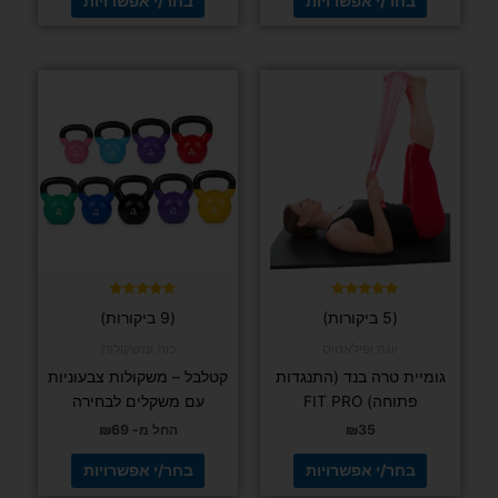
בחר/י אפשרויות
בחר/י אפשרויות
למוצר
למוצר
זה
זה
יש
יש
מספר
מספר
סוגים.
סוגים.
ניתן
ניתן
לבחור
לבחור
את
את
האפשרויות
האפשרויות
בעמוד
בעמוד
דורג
דורג
(5 ביקורות)
(9 ביקורות)
5.00
5.00
המוצר
המוצר
מתוך 5
מתוך 5
יוגה ופילאטיס
כוח ומשקולות
גומיית טרה בנד (התנגדות
קטלבל – משקולות צבעוניות
פתוחה) FIT PRO
עם משקלים לבחירה
35
₪
החל מ-
69
₪
בחר/י אפשרויות
בחר/י אפשרויות