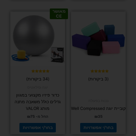
מאושר
למוצר
למוצר
CE
זה
זה
יש
יש
מספר
מספר
סוגים.
סוגים.
ניתן
ניתן
לבחור
לבחור
את
את
האפשרויות
האפשרויות
בעמוד
בעמוד
דורג
דורג
(3 ביקורות)
(34 ביקורות)
4.97
5.00
המוצר
המוצר
מתוך 5
מתוך 5
יוגה ופילאטיס
כדור פיזיו מקצועי במגוון
גננות בפעולה
גדלים כולל משאבה מתנה
קוביית יוגה Well Compressed
מותג VALOR
35
₪
החל מ-
75
₪
בחר/י אפשרויות
בחר/י אפשרויות