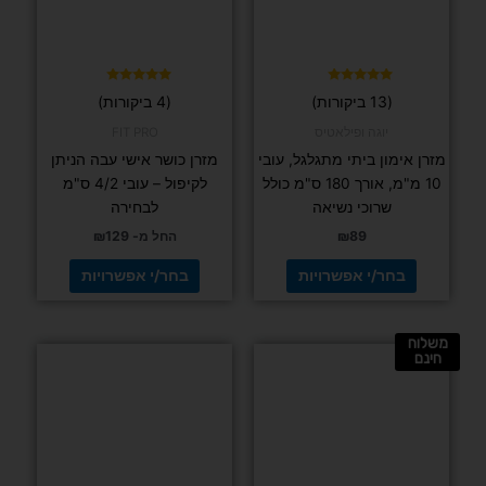
לבחור
לבחור
את
את
האפשרויות
האפשרויות
בעמוד
בעמוד
דורג
דורג
(13 ביקורות)
(4 ביקורות)
4.75
4.92
המוצר
המוצר
מתוך 5
מתוך 5
יוגה ופילאטיס
FIT PRO
מזרן אימון ביתי מתגלגל, עובי
מזרן כושר אישי עבה הניתן
10 מ"מ, אורך 180 ס"מ כולל
לקיפול – עובי 4/2 ס"מ
שרוכי נשיאה
לבחירה
89
₪
החל מ-
129
₪
בחר/י אפשרויות
בחר/י אפשרויות
משלוח
למוצר
חינם
זה
יש
מספר
סוגים.
ניתן