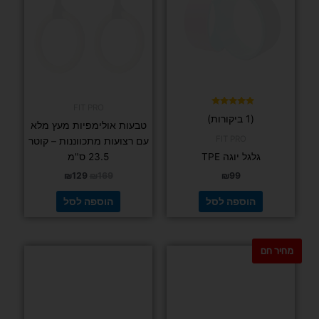
FIT PRO
דורג
(1 ביקורות)
5.00
טבעות אולימפיות מעץ מלא
מתוך 5
FIT PRO
עם רצועות מתכווננות – קוטר
גלגל יוגה TPE
23.5 ס"מ
₪
129
₪
169
₪
99
הוספה לסל
הוספה לסל
מחיר חם
למוצר
זה
יש
מספר
סוגים.