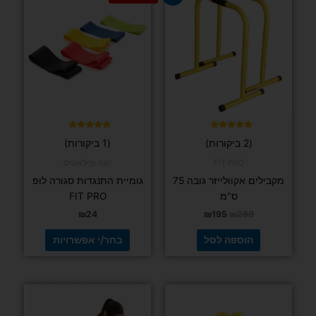
המקורי
הנוכחי
זה
היה:
הוא:
יש
₪195.
₪269.
מספר
סוגים.
ניתן
לבחור
את
האפשרויות
בעמוד
דורג
דורג
(2 ביקורות)
(1 ביקורות)
5.00
5.00
המוצר
מתוך 5
מתוך 5
FIT PRO
יוגה ופילאטיס
מקבילים אקוולייזר גובה 75
גומיית התנגדות סגורה לופ
ס"מ
FIT PRO
₪
24
₪
195
₪
269
הוספה לסל
בחר/י אפשרויות
למוצר
למוצר
זה
זה