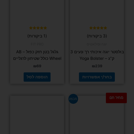
ניתן
לבחור
את
האפשרויות
בעמוד
דורג
דורג
(3 ביקורות)
(1 ביקורות)
5.00
4.67
המוצר
מתוך 5
מתוך 5
יוגה ופילאטיס
FIT PRO
בולסטר יוגה איכותי רך ונעים 3
גלגל בטן חזק כפול – AB
ק"ג – Yoga Bolster
Wheel כולל שטיחון לרגליים
₪
69
₪
239
בחר/י אפשרויות
הוספה לסל
מחיר חם
למוצר
למוצר
מבצע
זה
זה
יש
יש
מספר
מספר
סוגים.
סוגים.
ניתן
ניתן