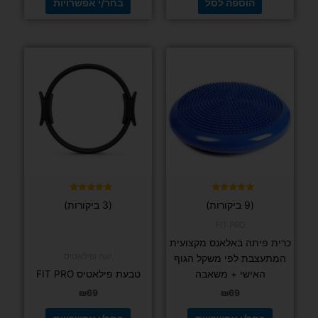
הוספה לסל
בחר/י אפשרויות
למוצר
למוצר
זה
זה
יש
יש
מספר
מספר
סוגים.
סוגים.
ניתן
ניתן
לבחור
לבחור
את
את
האפשרויות
האפשרויות
בעמוד
בעמוד
דורג
דורג
(9 ביקורות)
(3 ביקורות)
5.00
5.00
המוצר
המוצר
מתוך 5
מתוך 5
FIT PRO
כרית פיתה באלאנס מקצועית
יוגה ופילאטיס
המתעצבת לפי משקל הגוף
האישי + משאבה
טבעת פילאטיס FIT PRO
₪
69
₪
69