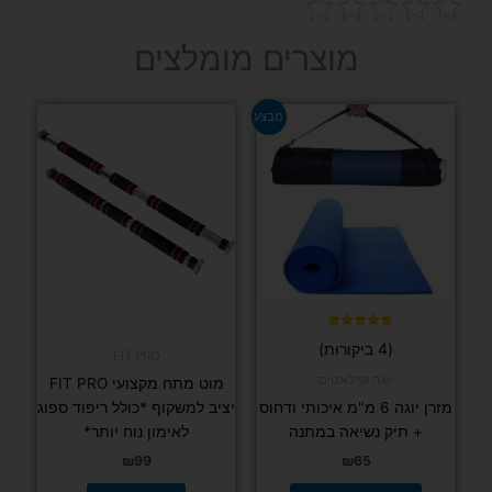
מוצרים מומלצים
למוצר
מבצע
זה
יש
מספר
סוגים.
ניתן
לבחור
את
האפשרויות
בעמוד
דורג
(4 ביקורות)
5.00
FIT PRO
המוצר
מתוך 5
יוגה ופילאטיס
מוט מתח מקצועי FIT PRO
מזרן יוגה 6 מ"מ איכותי ודחוס
יציב למשקוף *כולל ריפוד ספוג
+ תיק נשיאה במתנה
לאימון נוח יותר*
₪
99
₪
65