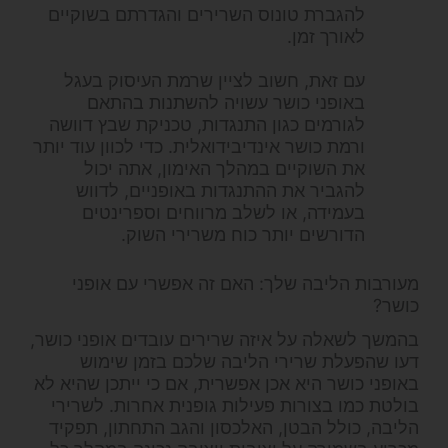
להגברת טונוס השרירים והגדרתם בשוקיים
לאורך זמן.
עם זאת, חשוב לציין שרמת העיסוק בעגל
באופני כושר עשויה להשתנות בהתאם
לגורמים כגון התנגדות, טכניקת שבץ דוושה
ורמת כושר אינדיבידואלית. כדי לכוון עוד יותר
את השוקיים במהלך האימון, אתה יכול
להגביר את ההתנגדות באופניים, לדווש
בעמידה, או לשלב מרווחים וספרינטים
הדורשים יותר כוח משרירי השוק.
מעורבות הליבה שלך: האם זה אפשרי עם אופני
כושר?
בהמשך לשאלה על איזה שרירים עובדים אופני כושר,
דעו שהפעלת שרירי הליבה שלכם בזמן שימוש
באופני כושר היא אכן אפשרית, אם כי ייתכן שהיא לא
בולטת כמו בצורות פעילות גופנית אחרות. לשרירי
הליבה, כולל הבטן, האלכסון והגב התחתון, תפקיד