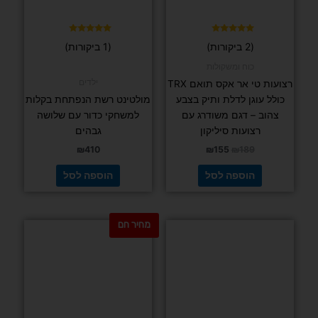
דורג
דורג
(2 ביקורות)
(1 ביקורות)
5.00
5.00
מתוך 5
מתוך 5
כוח ומשקולות
ילדים
רצועות טי אר אקס תואם TRX
כולל עוגן לדלת ותיק בצבע
מולטינט רשת הנפתחת בקלות
צהוב – דגם משודרג עם
למשחקי כדור עם שלושה
רצועות סיליקון
גבהים
₪
410
₪
155
₪
189
הוספה לסל
הוספה לסל
מחיר חם
למוצר
למוצר
זה
זה
יש
יש
מספר
מספר
סוגים.
סוגים.
ניתן
ניתן