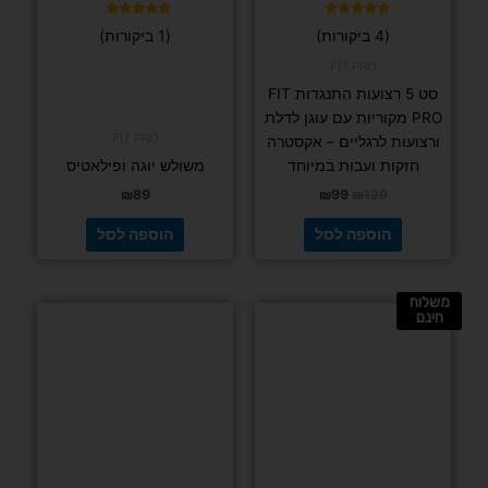
דורג
דורג
(4 ביקורות)
(1 ביקורות)
5.00
5.00
מתוך 5
מתוך 5
FIT PRO
סט 5 רצועות התנגדות FIT
PRO מקוריות עם עוגן לדלת
FIT PRO
ורצועות לרגליים – אקסטרה
חזקות ועבות במיוחד
משולש יוגה ופילאטיס
₪
89
₪
99
₪
129
הוספה לסל
הוספה לסל
משלוח
למוצר
חינם
זה
יש
מספר
סוגים.
ניתן
לבחור
את