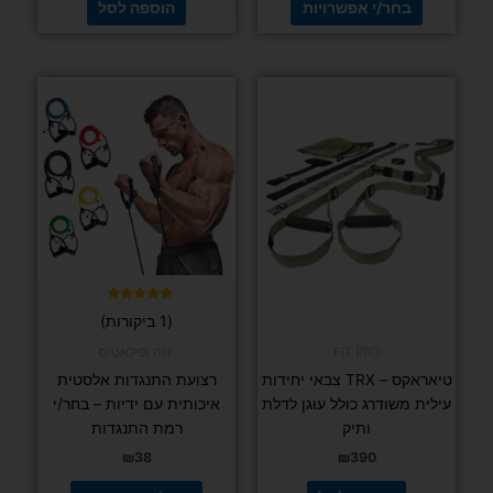
בחר/י אפשרויות
הוספה לסל
למוצר
זה
יש
מספר
סוגים.
ניתן
לבחור
את
האפשרויות
בעמוד
דורג
(1 ביקורות)
5.00
המוצר
מתוך 5
FIT PRO
יוגה ופילאטיס
טיאראקס – TRX צבאי יחידות
רצועת התנגדות אלסטית
עילית משודרג כולל עוגן לדלת
איכותית עם ידיות – בחר/י
ותיק
רמת התנגדות
₪
38
₪
390