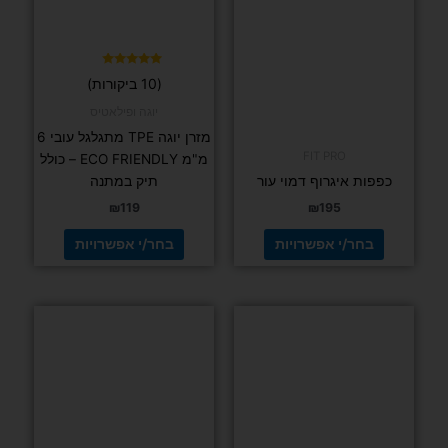
לבחור
לבחור
את
את
האפשרויות
האפשרויות
בעמוד
בעמוד
דורג
(10 ביקורות)
5.00
המוצר
המוצר
מתוך 5
יוגה ופילאטיס
מזרן יוגה TPE מתגלגל עובי 6
FIT PRO
מ"מ ECO FRIENDLY – כולל
כפפות איגרוף דמוי עור
תיק במתנה
₪
119
₪
195
בחר/י אפשרויות
בחר/י אפשרויות