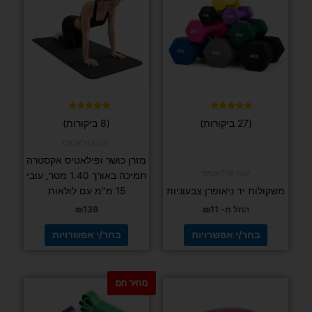
יש
יש
מספר
מספר
סוגים.
סוגים.
ניתן
ניתן
לבחור
לבחור
את
את
האפשרויות
האפשרויות
בעמוד
בעמוד
דורג
דורג
(27 ביקורות)
(8 ביקורות)
5.00
5.00
המוצר
המוצר
מתוך 5
מתוך 5
יוגה ופילאטיס
מזרן כושר ופילאטיס אקסטרה
יוגה ופילאטיס
תמיכה באורך 1.40 מטר, עובי
משקולות יד ניאופרן צבעוניות
15 מ"מ עם לולאות
החל מ-
11
₪
139
₪
בחר/י אפשרויות
בחר/י אפשרויות
מחיר חם
למוצר
למוצר
זה
זה