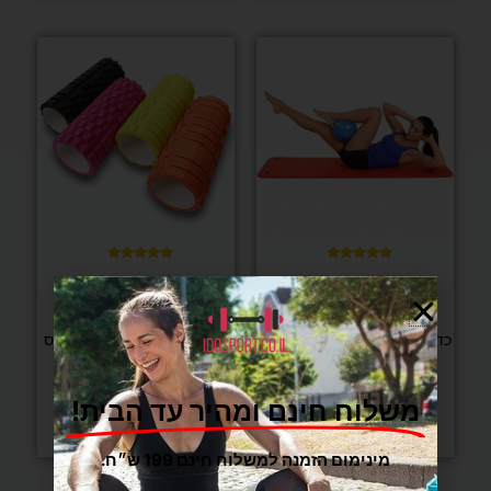
למוצר
זה
יש
מספר
סוגים.
ניתן
לבחור
את
האפשרויות
בעמוד
דורג
דורג
(3 ביקורות)
(3 ביקורות)
5.00
4.67
המוצר
מתוך 5
מתוך 5
יוגה ופילאטיס
יוגה ופילאטיס
כדור אובר בול המתאים למגוון
גליל עיסוי FIT PRO פילאטיס
רחב של תרגילים
ויוגה – 33 ס"מ
₪
69
₪
39
משלוח חינם ומהיר עד הבית!
בחר/י אפשרויות
הוספה לסל
מינימום הזמנה למשלוח חינם 199 ש״ח.