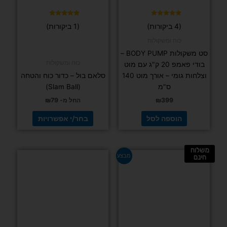
האפשרויות
בעמוד
דורג
דורג
(4 ביקורות)
(1 ביקורות)
5.00
5.00
המוצר
מתוך 5
מתוך 5
כוח ומשקולות
סט משקולות BODY PUMP –
כוח ומשקולות
בודי פאמפ 20 ק"ג עם מוט
וצלחות גומי – אורך מוט 140
סלאם בול – כדור כוח והטחה
ס"מ
(Slam Ball)
399
₪
החל מ-
79
₪
הוספה לסל
בחר/י אפשרויות
משלוח
למוצר
מבצע
חינם
זה
יש
מספר
סוגים.
ניתן
לבחור