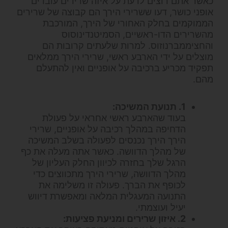
כאשר אתם רוצים לדעת על איזה שרירים עובדים
אופני כושר, דעו ששרירי הירך הם קבוצה של שרירים
הממוקמים בחלק האחורי של הירך, המורכבת
מהשרירים הדו-ראשיים, הסמיטנדינוסוס
והחציממברנוזוס. למרות שלעתים קרובות הם
מוצלים על ידי הארבע ראשי, שרירי הירך ממלאים
תפקיד מכריע ברכיבה על אופניים ואין להתעלם
מהם.
1. תנועת המשיכה:
בעוד שהארבע ראשי אחראי על פעולת
הדחיפה במהלך רכיבה על אופניים, שרירי
הירך הירך נכנסים לפעולה בשלב המשיכה
של מהלך הדוושה. כאשר אתה מעלה את כף
הרגל שלך בחזרה לכיוון החלק העליון של
מהלך הדוושה, שרירי הירך מתכווצים כדי
לכופף את הברך. פעולה זו משלימה את
התנועה המעגלית המלאה ומאפשרת דיווש
יעיל ועוצמתי.
2. איזון שרירים ומניעת פציעות: