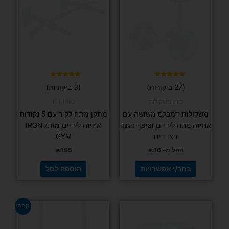
יש
מספר
סוגים.
ניתן
לבחור
את
האפשרויות
בעמוד
דורג
דורג
(27 ביקורות)
(3 ביקורות)
4.67
4.93
המוצר
מתוך 5
מתוך 5
כוח ומשקולות
FIT PRO
משקולות דמבלס משושה עם
מתקן מתח לקיר עם 5 נקודות
אחיזה נוחה לידיים וציפוי הגנה
אחיזה לידיים מותג IRON
בצדדים
GYM
החל מ-
16
₪
195
₪
בחר/י אפשרויות
הוספה לסל
המחיר
המחיר
מבצע
המקורי
הנוכחי
היה:
הוא:
₪129.
₪169.