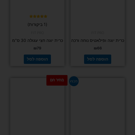
דורג
(1 ביקורות)
5.00
מתוך 5
FIT PRO
FIT PRO
כרית יוגה ופילאטיס נוחה ורכה
כרית יוגה חצי עגולה 30 ס"מ
₪
79
₪
66
הוספה לסל
הוספה לסל
מחיר חם
המחיר
המחיר
מבצע
המקורי
הנוכחי
היה:
הוא:
₪99.
₪129.