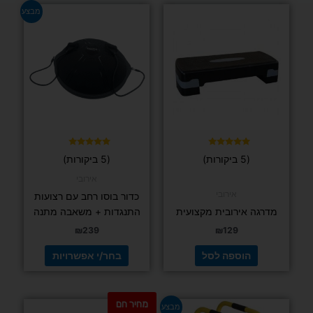
למוצר
מבצע
זה
יש
מספר
סוגים.
ניתן
לבחור
את
האפשרויות
בעמוד
דורג
דורג
(5 ביקורות)
(5 ביקורות)
5.00
4.80
המוצר
מתוך 5
מתוך 5
אירובי
אירובי
כדור בוסו רחב עם רצועות
מדרגה אירובית מקצועית
התנגדות + משאבה מתנה
₪
239
₪
129
הוספה לסל
בחר/י אפשרויות
מחיר חם
המחיר
המחיר
למוצר
מבצע