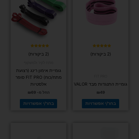
יש
יש
מספר
מספר
סוגים.
סוגים.
ניתן
ניתן
לבחור
לבחור
את
את
האפשרויות
האפשרויות
בעמוד
בעמוד
דורג
דורג
(2 ביקורות)
(2 ביקורות)
5.00
5.00
המוצר
המוצר
מתוך 5
מתוך 5
מתח לקיר ולמשקוף
גומיית אימון רינג (רצועת
FIT PRO
מתח/כוח) FIT PRO סופר
גומיית התנגדות מבד VALOR
אלסטיות
49
₪
החל מ-
69
₪
בחר/י אפשרויות
בחר/י אפשרויות
למוצר
זה