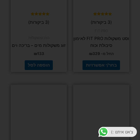
את
האפשרויות
בעמוד
דורג
דורג
(3 ביקורות)
(3 ביקורות)
5.00
4.67
המוצר
מתוך 5
מתוך 5
FIT PRO
כוח ומשקולות
וסט משקולות FIT PRO לאימון
סיבולת וכוח
זוג משקולות מים – בריכה וים
החל מ-
329
₪
133
₪
בחר/י אפשרויות
הוספה לסל
צ'אט איתנו :)