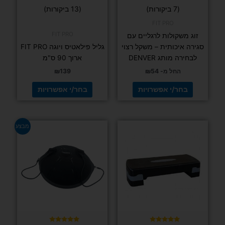
בעמוד
בעמוד
דורג
דורג
(7 ביקורות)
(13 ביקורות)
4.92
5.00
המוצר
המוצר
מתוך 5
מתוך 5
FIT PRO
FIT PRO
זוג משקולות לרגליים עם
סגירה איכותית – משקל רצוי
גליל פילאטיס ויוגה FIT PRO
לבחירה מותג DENVER
ארוך 90 ס"מ
החל מ-
54
₪
139
₪
בחר/י אפשרויות
בחר/י אפשרויות
למוצר
מבצע
זה
יש
מספר
סוגים.
ניתן
לבחור
את
האפשרויות