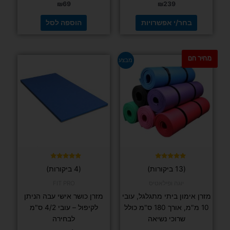
₪
69
₪
239
בחר/י אפשרויות
הוספה לסל
מחיר חם
למוצר
למוצר
מבצע
זה
זה
יש
יש
מספר
מספר
סוגים.
סוגים.
ניתן
ניתן
לבחור
לבחור
את
את
האפשרויות
האפשרויות
בעמוד
בעמוד
דורג
דורג
(13 ביקורות)
(4 ביקורות)
4.75
4.92
המוצר
המוצר
מתוך 5
מתוך 5
יוגה ופילאטיס
FIT PRO
מזרן אימון ביתי מתגלגל, עובי
מזרן כושר אישי עבה הניתן
10 מ"מ, אורך 180 ס"מ כולל
לקיפול – עובי 4/2 ס"מ
שרוכי נשיאה
לבחירה