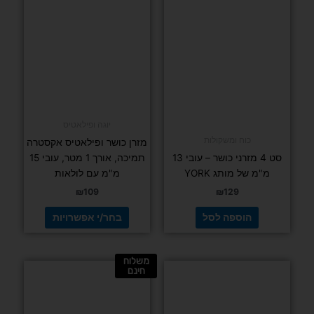
זה
יש
מספר
סוגים.
ניתן
לבחור
את
האפשרויות
יוגה ופילאטיס
בעמוד
כוח ומשקולות
מזרן כושר ופילאטיס אקסטרה
המוצר
סט 4 מזרני כושר – עובי 13
תמיכה, אורך 1 מטר, עובי 15
מ"מ של מותג YORK
מ"מ עם לולאות
₪
109
₪
129
הוספה לסל
בחר/י אפשרויות
משלוח
חינם