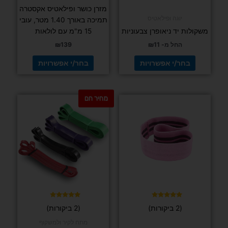
מזרן כושר ופילאטיס אקסטרה
יוגה ופילאטיס
תמיכה באורך 1.40 מטר, עובי
משקולות יד ניאופרן צבעוניות
15 מ"מ עם לולאות
החל מ-
11
₪
139
₪
בחר/י אפשרויות
בחר/י אפשרויות
מחיר חם
למוצר
למוצר
זה
זה
יש
יש
מספר
מספר
סוגים.
סוגים.
ניתן
ניתן
לבחור
לבחור
את
את
האפשרויות
האפשרויות
בעמוד
בעמוד
דורג
דורג
(2 ביקורות)
(2 ביקורות)
5.00
5.00
המוצר
המוצר
מתוך 5
מתוך 5
מתח לקיר ולמשקוף