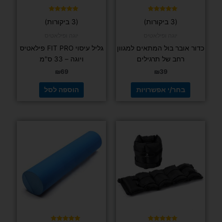
האפשרויות
בעמוד
דורג
דורג
(3 ביקורות)
(3 ביקורות)
5.00
4.67
המוצר
מתוך 5
מתוך 5
יוגה ופילאטיס
יוגה ופילאטיס
כדור אובר בול המתאים למגוון
גליל עיסוי FIT PRO פילאטיס
רחב של תרגילים
ויוגה – 33 ס"מ
₪
69
₪
39
בחר/י אפשרויות
הוספה לסל
למוצר
למוצר
זה
זה
יש
יש
מספר
מספר
סוגים.
סוגים.
ניתן
ניתן
לבחור
לבחור
את
את
האפשרויות
האפשרויות