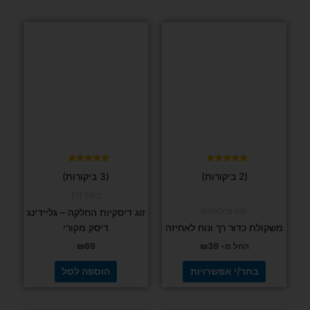
למוצר
זה
יש
מספר
סוגים.
ניתן
לבחור
את
האפשרויות
בעמוד
דורג
דורג
(2 ביקורות)
(3 ביקורות)
4.67
5.00
המוצר
מתוך 5
מתוך 5
FIT PRO
יוגה ופילאטיס
זוג דיסקיות החלקה – גליידינג
משקולת כדור רך ונוח לאחיזה
דיסק מקורי
החל מ-
39
₪
69
₪
בחר/י אפשרויות
הוספה לסל