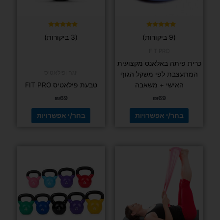
את
את
האפשרויות
האפשרויות
בעמוד
בעמוד
דורג
דורג
(9 ביקורות)
(3 ביקורות)
5.00
5.00
המוצר
המוצר
מתוך 5
מתוך 5
FIT PRO
כרית פיתה באלאנס מקצועית
יוגה ופילאטיס
המתעצבת לפי משקל הגוף
האישי + משאבה
טבעת פילאטיס FIT PRO
₪
69
₪
69
בחר/י אפשרויות
בחר/י אפשרויות
למוצר
למוצר
זה
זה
יש
יש
מספר
מספר
סוגים.
סוגים.
ניתן
ניתן
לבחור
לבחור