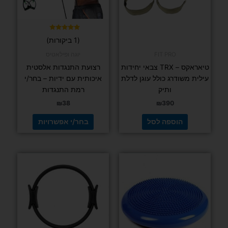
את
האפשרויות
בעמוד
דורג
(1 ביקורות)
5.00
המוצר
מתוך 5
FIT PRO
יוגה ופילאטיס
טיאראקס – TRX צבאי יחידות
רצועת התנגדות אלסטית
עילית משודרג כולל עוגן לדלת
איכותית עם ידיות – בחר/י
ותיק
רמת התנגדות
₪
38
₪
390
הוספה לסל
בחר/י אפשרויות
למוצר
למוצר
זה
זה
יש
יש
מספר
מספר
סוגים.
סוגים.
ניתן
ניתן
לבחור
לבחור