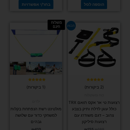
הוספה לסל
בחר/י אפשרויות
משלוח
המחיר
המחיר
מבצע
חינם
המקורי
הנוכחי
היה:
הוא:
₪155.
₪189.
דורג
דורג
(2 ביקורות)
(1 ביקורות)
5.00
5.00
מתוך 5
מתוך 5
כוח ומשקולות
ילדים
רצועות טי אר אקס תואם TRX
כולל עוגן לדלת ותיק בצבע
מולטינט רשת הנפתחת בקלות
צהוב – דגם משודרג עם
למשחקי כדור עם שלושה
רצועות סיליקון
גבהים
₪
410
₪
155
₪
189