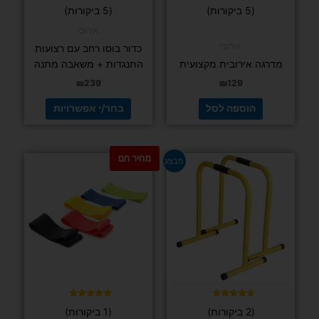
בעמוד
דורג
דורג
(5 ביקורות)
(5 ביקורות)
5.00
4.80
המוצר
מתוך 5
מתוך 5
אירובי
אירובי
כדור בוסו רחב עם רצועות
מדרגה אירובית מקצועית
התנגדות + משאבה מתנה
₪
239
₪
129
הוספה לסל
בחר/י אפשרויות
מחיר חם
המחיר
המחיר
למוצר
מבצע
המקורי
הנוכחי
זה
היה:
הוא:
יש
₪195.
₪269.
מספר
סוגים.
ניתן
לבחור
את
האפשרויות
בעמוד
דורג
דורג
(2 ביקורות)
(1 ביקורות)
5.00
5.00
המוצר