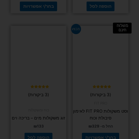
הוספה לסל
בחר/י אפשרויות
משלוח
למוצר
מבצע
חינם
זה
יש
מספר
סוגים.
ניתן
לבחור
את
האפשרויות
בעמוד
דורג
דורג
(3 ביקורות)
(3 ביקורות)
5.00
4.67
המוצר
מתוך 5
מתוך 5
FIT PRO
כוח ומשקולות
וסט משקולות FIT PRO לאימון
סיבולת וכוח
זוג משקולות מים – בריכה וים
החל מ-
329
₪
133
₪
בחר/י אפשרויות
הוספה לסל