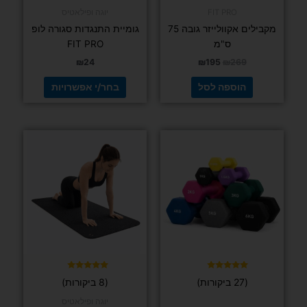
מתוך 5
מתוך 5
FIT PRO
יוגה ופילאטיס
מקבילים אקוולייזר גובה 75
גומיית התנגדות סגורה לופ
ס"מ
FIT PRO
₪
24
₪
195
₪
269
הוספה לסל
בחר/י אפשרויות
למוצר
למוצר
זה
זה
יש
יש
מספר
מספר
סוגים.
סוגים.
ניתן
ניתן
לבחור
לבחור
את
את
האפשרויות
האפשרויות
בעמוד
בעמוד
דורג
דורג
(27 ביקורות)
(8 ביקורות)
5.00
5.00
המוצר
המוצר
מתוך 5
מתוך 5
יוגה ופילאטיס