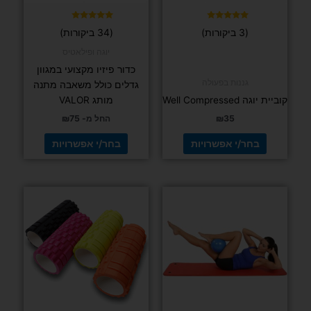
האפשרויות
האפשרויות
בעמוד
בעמוד
דורג
דורג
(3 ביקורות)
(34 ביקורות)
4.97
5.00
המוצר
המוצר
מתוך 5
מתוך 5
יוגה ופילאטיס
כדור פיזיו מקצועי במגוון
גננות בפעולה
גדלים כולל משאבה מתנה
קוביית יוגה Well Compressed
מותג VALOR
35
₪
החל מ-
75
₪
בחר/י אפשרויות
בחר/י אפשרויות
למוצר
זה
יש
מספר
סוגים.
ניתן
לבחור
את