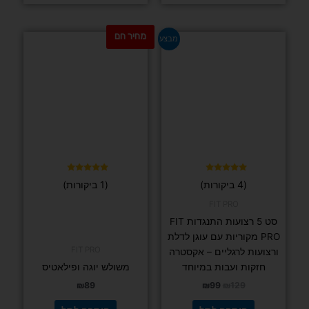
מחיר חם
המחיר
המחיר
מבצע
המקורי
הנוכחי
היה:
הוא:
₪99.
₪129.
דורג
דורג
(4 ביקורות)
(1 ביקורות)
5.00
5.00
מתוך 5
מתוך 5
FIT PRO
סט 5 רצועות התנגדות FIT
PRO מקוריות עם עוגן לדלת
FIT PRO
ורצועות לרגליים – אקסטרה
חזקות ועבות במיוחד
משולש יוגה ופילאטיס
₪
89
₪
99
₪
129