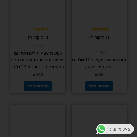
דורג
דורג
(1 ביקורות)
(2 ביקורות)
4.00
5.00
מתוך 5
מתוך 5
FIT PRO
FIT PRO
טבעות ABS אולימפיות עם
סולם זריזות מקצועי 12 שלבים
רצועות מתכווננות ואחיזה נוחה
כולל תיק נשיאה
ומחוספסת – קוטר 23.5 ס"מ
₪
169
₪
99
הוספה לסל
הוספה לסל
צ'אט איתנו :)