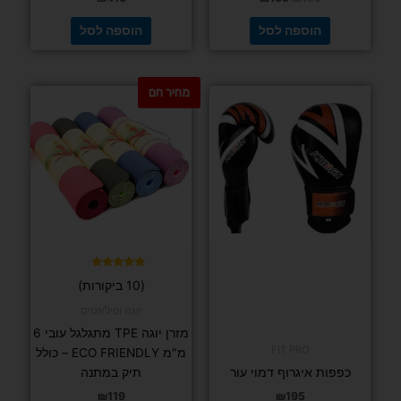
הוספה לסל
הוספה לסל
מחיר חם
למוצר
למוצר
זה
זה
יש
יש
מספר
מספר
סוגים.
סוגים.
ניתן
ניתן
לבחור
לבחור
את
את
האפשרויות
האפשרויות
בעמוד
בעמוד
דורג
(10 ביקורות)
5.00
המוצר
המוצר
מתוך 5
יוגה ופילאטיס
מזרן יוגה TPE מתגלגל עובי 6
FIT PRO
מ"מ ECO FRIENDLY – כולל
כפפות איגרוף דמוי עור
תיק במתנה
₪
119
₪
195