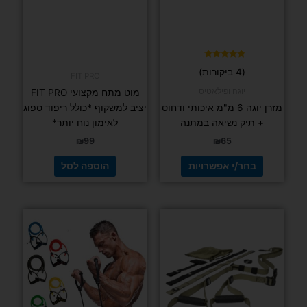
ניתן
לבחור
את
האפשרויות
בעמוד
דורג
(4 ביקורות)
5.00
FIT PRO
המוצר
מתוך 5
יוגה ופילאטיס
מוט מתח מקצועי FIT PRO
מזרן יוגה 6 מ"מ איכותי ודחוס
יציב למשקוף *כולל ריפוד ספוג
+ תיק נשיאה במתנה
לאימון נוח יותר*
₪
99
₪
65
בחר/י אפשרויות
הוספה לסל
למוצר
זה
יש
מספר
סוגים.
ניתן
לבחור