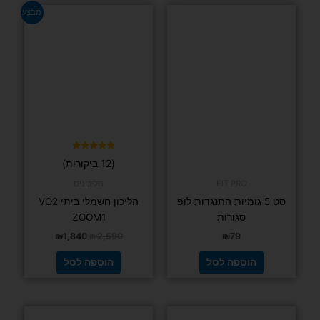
המחיר
המחיר
מבצע
המקורי
הנוכחי
היה:
הוא:
₪1,840.
₪2,590.
דורג
(12 ביקורות)
4.83
מתוך 5
FIT PRO
הליכונים
סט 5 גומיות התנגדות לופ
הליכון חשמלי ביתי VO2
סגורות
ZOOM1
₪
1,840
₪
2,590
₪
79
הוספה לסל
הוספה לסל
למוצר