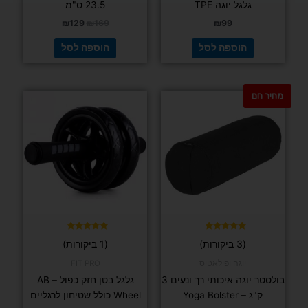
גלגל יוגה TPE
23.5 ס"מ
₪
129
₪
169
₪
99
הוספה לסל
הוספה לסל
מחיר חם
למוצר
זה
יש
מספר
סוגים.
ניתן
לבחור
את
האפשרויות
בעמוד
דורג
דורג
(3 ביקורות)
(1 ביקורות)
5.00
4.67
המוצר
מתוך 5
מתוך 5
יוגה ופילאטיס
FIT PRO
בולסטר יוגה איכותי רך ונעים 3
גלגל בטן חזק כפול – AB
ק"ג – Yoga Bolster
Wheel כולל שטיחון לרגליים