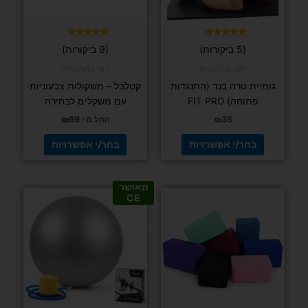
את
את
האפשרויות
האפשרויות
בעמוד
בעמוד
דורג
דורג
(5 ביקורות)
(9 ביקורות)
5.00
5.00
המוצר
המוצר
מתוך 5
מתוך 5
יוגה ופילאטיס
כוח ומשקולות
גומיית טרה בנד (התנגדות
קטלבל – משקולות צבעוניות
פתוחה) FIT PRO
עם משקלים לבחירה
35
₪
החל מ-
69
₪
בחר/י אפשרויות
בחר/י אפשרויות
מאושר
למוצר
למוצר
CE
זה
זה
יש
יש
מספר
מספר
סוגים.
סוגים.
ניתן
ניתן
לבחור
לבחור
את
את