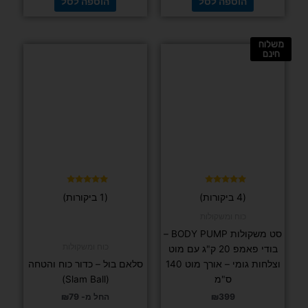
הוספה לסל
הוספה לסל
משלוח
למוצר
חינם
זה
יש
מספר
סוגים.
ניתן
לבחור
את
האפשרויות
בעמוד
דורג
דורג
(4 ביקורות)
(1 ביקורות)
5.00
5.00
המוצר
מתוך 5
מתוך 5
כוח ומשקולות
סט משקולות BODY PUMP –
כוח ומשקולות
בודי פאמפ 20 ק"ג עם מוט
וצלחות גומי – אורך מוט 140
סלאם בול – כדור כוח והטחה
ס"מ
(Slam Ball)
399
₪
החל מ-
79
₪