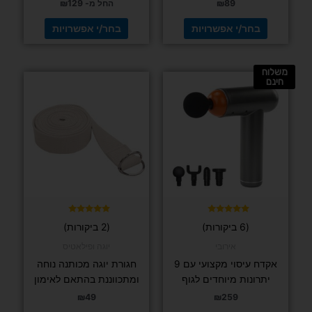
89
₪
החל מ-
129
₪
בחר/י אפשרויות
בחר/י אפשרויות
משלוח
למוצר
חינם
זה
יש
מספר
סוגים.
ניתן
לבחור
את
האפשרויות
בעמוד
דורג
דורג
(6 ביקורות)
(2 ביקורות)
5.00
4.83
המוצר
מתוך 5
מתוך 5
אירובי
יוגה ופילאטיס
אקדח עיסוי מקצועי עם 9
חגורת יוגה מכותנה נוחה
יתרונות מיוחדים לגוף
ומתכווננת בהתאם לאימון
₪
49
₪
259