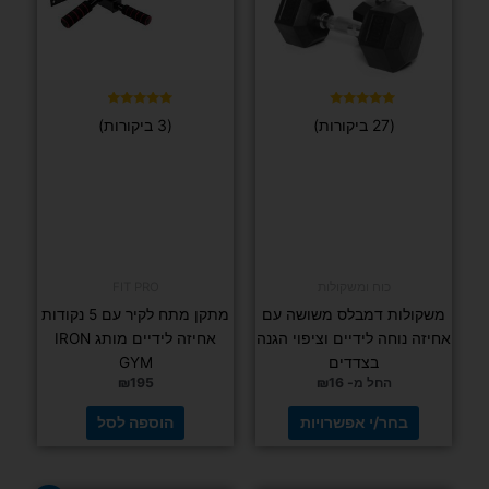
דורג
ניתן
ניתן
(2 ביקורות)
5.00
מתוך 5
לבחור
לבחור
את
את
האפשרויות
האפשרויות
בעמוד
בעמוד
המוצר
המוצר
דורג
(2 ביקורות)
5.00
מתוך 5
FIT PRO
גומיית
מתח לקיר ולמשקוף
התנגדות
גומיית אימון רינג (רצועת מתח/כוח) FIT PRO סופר
מבד VALOR
אלסטיות
₪
49
החל מ-
69
₪
בחר/י
אפשרויות
בחר/י אפשרויות