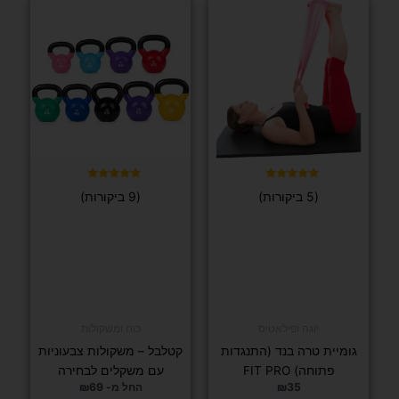
המתעצבת
לפי משקל
הגוף האישי +
יוגה ופילאטיס
משאבה
טבעת פילאטיס FIT PRO
₪
69
₪
69
בחר/י
אפשרויות
בחר/י אפשרויות
למוצר
למוצר
זה
זה
יש
יש
מספר
מספר
סוגים.
סוגים.
דורג
ניתן
ניתן
(5 ביקורות)
5.00
מתוך 5
לבחור
לבחור
את
את
האפשרויות
האפשרויות
בעמוד
בעמוד
המוצר
המוצר