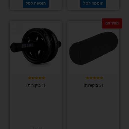
משושה עם
אחיזה נוחה
FIT PRO
לידיים וציפוי
מתקן מתח לקיר עם 5 נקודות אחיזה לידיים מותג
הגנה בצדדים
IRON GYM
החל מ-
16
₪
₪
195
בחר/י
אפשרויות
הוספה לסל
המחיר
המחיר
מבצע
המקורי
הנוכחי
היה:
הוא:
₪129.
₪169.
דורג
(1 ביקורות)
5.00
מתוך 5