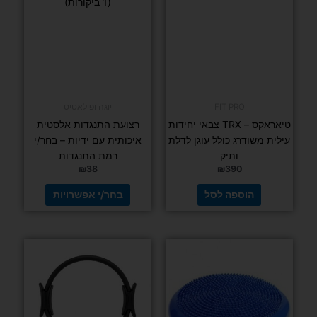
את
האפשרויות
בעמוד
המוצר
FIT PRO
דורג
(1 ביקורות)
טיאראקס –
5.00
מתוך 5
TRX צבאי
יחידות עילית
משודרג כולל
יוגה ופילאטיס
עוגן לדלת
רצועת התנגדות אלסטית איכותית עם ידיות –
ותיק
בחר/י רמת התנגדות
₪
390
₪
38
הוספה
לסל
בחר/י אפשרויות