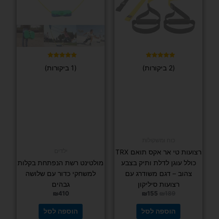
עובי 10 מ"מ,
אורך 180
FIT PRO
ס"מ כולל
מזרן כושר אישי עבה הניתן לקיפול – עובי 4/2 ס"מ
שרוכי נשיאה
לבחירה
₪
89
החל מ-
129
₪
בחר/י
אפשרויות
בחר/י אפשרויות
משלוח
למוצר
חינם
זה
יש
מספר
סוגים.
דורג
ניתן
(6 ביקורות)
4.83
מתוך 5
לבחור
את
האפשרויות
בעמוד
המוצר