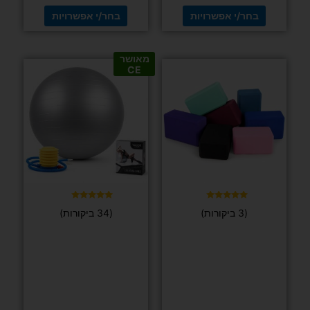
דורג
(9 ביקורות)
5.00
מתוך 5
יוגה ופילאטיס
גומיית טרה
בנד
(התנגדות
פתוחה) FIT
כוח ומשקולות
PRO
קטלבל – משקולות צבעוניות עם משקלים לבחירה
₪
35
החל מ-
69
₪
בחר/י
אפשרויות
בחר/י אפשרויות
מאושר
למוצר
למוצר
CE
זה
זה
יש
יש