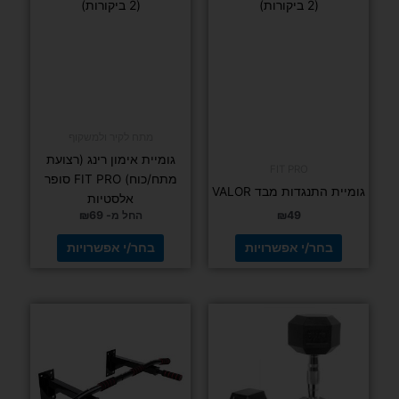
המוצר
המוצר
דורג
(8 ביקורות)
5.00
מתוך 5
יוגה ופילאטיס
משקולות יד
יוגה ופילאטיס
ניאופרן
מזרן כושר ופילאטיס אקסטרה תמיכה באורך 1.40
צבעוניות
מטר, עובי 15 מ"מ עם לולאות
החל מ-
11
₪
₪
139
בחר/י
אפשרויות
בחר/י אפשרויות
מחיר חם
למוצר
למוצר
זה
זה
יש
יש
מספר
מספר
סוגים.
סוגים.