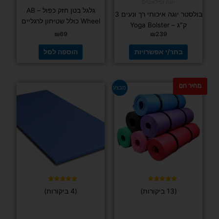
FIT PRO
FIT PRO
גלגל יוגה
טבעות אולימפיות מעץ מלא עם רצועות מתכווננות
TPE
– קוטר 23.5 ס"מ
₪
99
₪
129
₪
169
הוספה
לסל
הוספה לסל
מחיר חם
למוצר
זה
יש
מספר
סוגים.
דורג
ניתן
(3 ביקורות)
4.67