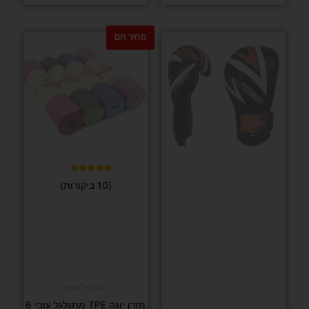
דורג
(2 ביקורות)
5.00
מתוך 5
אירובי
אקדח עיסוי
מקצועי עם 9
יתרונות
יוגה ופילאטיס
מיוחדים לגוף
חגורת יוגה מכותנה נוחה ומתכווננת בהתאם לאימון
₪
259
₪
49
הוספה
לסל
בחר/י אפשרויות
משלוח
המחיר
המחיר
מבצע
חינם
המקורי
הנוכחי
היה:
הוא:
₪155.
₪189.