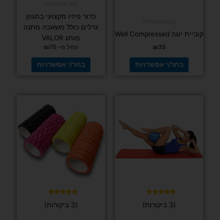
מספר
מספר
סוגים.
סוגים.
דורג
ניתן
ניתן
(3 ביקורות)
5.00
מתוך 5
לבחור
לבחור
את
את
האפשרויות
האפשרויות
בעמוד
בעמוד
המוצר
המוצר
דורג
(34 ביקורות)
4.97
מתוך 5
גננות בפעולה
קוביית יוגה
יוגה ופילאטיס
Well
כדור פיזיו מקצועי במגוון גדלים כולל משאבה מתנה
Compressed
מותג VALOR
₪
35
החל מ-
75
₪
בחר/י
אפשרויות
בחר/י אפשרויות