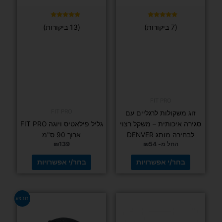
כדור אובר בול
המתאים
למגוון רחב
יוגה ופילאטיס
של תרגילים
גליל עיסוי FIT PRO פילאטיס ויוגה – 33 ס"מ
₪
39
₪
69
בחר/י
אפשרויות
הוספה לסל
למוצר
למוצר
זה
זה
יש
יש
מספר
מספר
סוגים.
סוגים.
דורג
ניתן
ניתן
(7 ביקורות)
5.00
מתוך 5
לבחור
לבחור
את
את
האפשרויות
האפשרויות
בעמוד
בעמוד
המוצר
המוצר