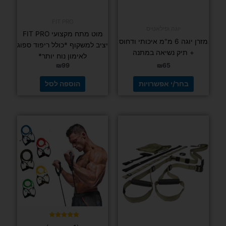
יוגה ופילאטיס
מזרן יוגה 6
מ"מ איכותי
ודחוס + תיק
FIT PRO
נשיאה
מוט מתח מקצועי FIT PRO יציב למשקוף *כולל
במתנה
ריפוד ספוג לאימון נוח יותר*
₪
65
₪
99
בחר/י
אפשרויות
הוספה לסל
למוצר
זה
יש
מספר
סוגים.
ניתן
לבחור