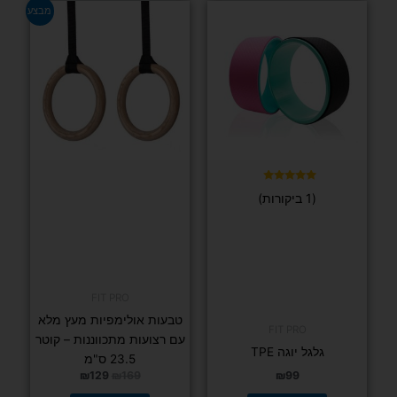
למוצר
זה
יש
מספר
סוגים.
דורג
ניתן
(27 ביקורות)
4.93
מתוך 5
לבחור
את
האפשרויות
בעמוד
המוצר
דורג
(3 ביקורות)
4.67
מתוך 5
כוח ומשקולות
משקולות
דמבלס