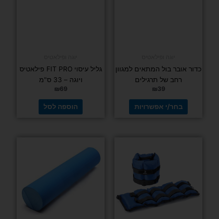
למוצר
זה
יש
מספר
סוגים.
דורג
ניתן
(3 ביקורות)
4.67
מתוך 5
לבחור
את
האפשרויות
בעמוד
המוצר
דורג
(3 ביקורות)
5.00
מתוך 5
יוגה ופילאטיס