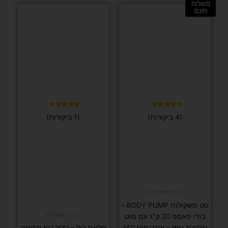
דורג
FIT PRO
(10 ביקורות)
5.00
מתוך 5
כפפות
יוגה ופילאטיס
איגרוף דמוי
מזרן יוגה TPE מתגלגל עובי 6 מ"מ ECO
עור
FRIENDLY – כולל תיק במתנה
₪
195
₪
119
בחר/י
אפשרויות
בחר/י אפשרויות
דורג
(1 ביקורות)
5.00
מתוך 5