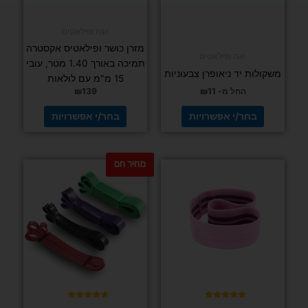
מתוך 5
FIT PRO
מקבילים
אקוולייזר
יוגה ופילאטיס
גובה 75 ס"מ
גומיית התנגדות סגורה לופ FIT PRO
₪
195
₪
269
₪
24
הוספה
לסל
בחר/י אפשרויות
למוצר
למוצר
זה
זה
יש
יש
מספר
מספר
סוגים.
סוגים.
דורג
ניתן
ניתן
(27 ביקורות)
5.00
מתוך 5
לבחור
לבחור
את
את
האפשרויות
האפשרויות
בעמוד
בעמוד