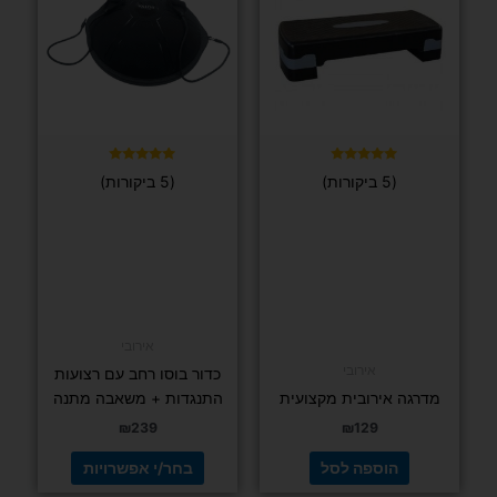
דורג
(13 ביקורות)
4.92
מתוך 5
FIT PRO
זוג משקולות
לרגליים עם
סגירה
איכותית –
משקל רצוי
לבחירה מותג
FIT PRO
DENVER
גליל פילאטיס ויוגה FIT PRO ארוך 90 ס"מ
החל מ-
54
₪
₪
139
בחר/י
אפשרויות
בחר/י אפשרויות
למוצר
מבצע