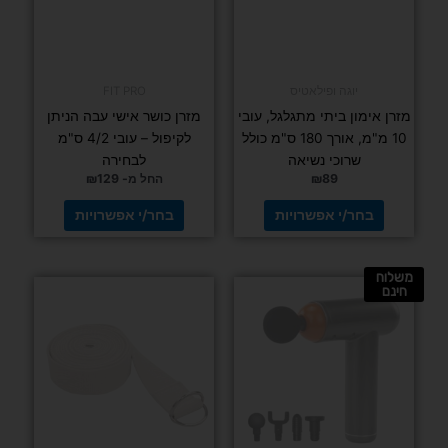
מתוך 5
לבחור
את
האפשרויות
בעמוד
המוצר
דורג
(1 ביקורות)
5.00
מתוך 5
יוגה ופילאטיס
בולסטר יוגה
איכותי רך
FIT PRO
ונעים 3 ק"ג –
גלגל בטן חזק כפול – AB Wheel כולל שטיחון
Yoga Bolster
לרגליים
₪
239
₪
69
בחר/י
אפשרויות
הוספה לסל