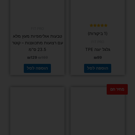
FIT PRO
דורג
(1 ביקורות)
5.00
טבעות אולימפיות מעץ מלא
מתוך 5
FIT PRO
עם רצועות מתכווננות – קוטר
גלגל יוגה TPE
23.5 ס"מ
₪
129
₪
169
₪
99
הוספה לסל
הוספה לסל
מחיר חם
למוצר
זה
יש
מספר
סוגים.
ניתן
לבחור