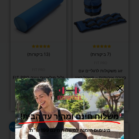
יש
יש
מספר
מספר
סוגים.
סוגים.
ניתן
ניתן
לבחור
לבחור
את
את
האפשרויות
האפשרויות
בעמוד
בעמוד
דורג
דורג
(7 ביקורות)
(13 ביקורות)
4.92
5.00
המוצר
המוצר
מתוך 5
מתוך 5
FIT PRO
FIT PRO
זוג משקולות לרגליים עם
סגירה איכותית – משקל רצוי
גליל פילאטיס ויוגה FIT PRO
לבחירה מותג DENVER
ארוך 90 ס"מ
החל מ-
54
₪
139
₪
בחר/י אפשרויות
בחר/י אפשרויות
משלוח חינם ומהיר עד הבית!
למוצר
מבצע
מינימום הזמנה למשלוח חינם 199 ש״ח.
זה