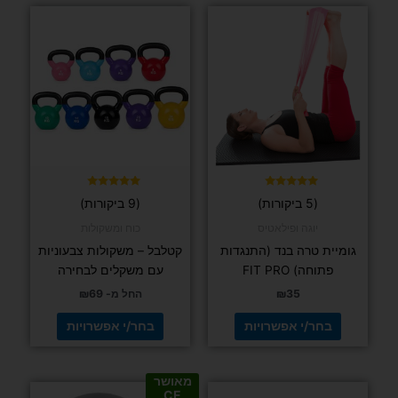
למוצר
למוצר
זה
זה
יש
יש
מספר
מספר
סוגים.
סוגים.
ניתן
ניתן
לבחור
לבחור
את
את
האפשרויות
האפשרויות
בעמוד
בעמוד
דורג
דורג
(5 ביקורות)
(9 ביקורות)
5.00
5.00
המוצר
המוצר
מתוך 5
מתוך 5
יוגה ופילאטיס
כוח ומשקולות
גומיית טרה בנד (התנגדות
קטלבל – משקולות צבעוניות
פתוחה) FIT PRO
עם משקלים לבחירה
35
₪
החל מ-
69
₪
בחר/י אפשרויות
בחר/י אפשרויות
מאושר
למוצר
למוצר
CE