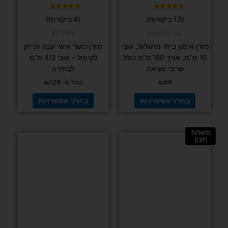
האפשרויות
האפשרויות
בעמוד
בעמוד
דורג
דורג
(13 ביקורות)
(4 ביקורות)
4.75
4.92
המוצר
המוצר
מתוך 5
מתוך 5
יוגה ופילאטיס
FIT PRO
מזרן אימון ביתי מתגלגל, עובי
מזרן כושר אישי עבה הניתן
10 מ"מ, אורך 180 ס"מ כולל
לקיפול – עובי 4/2 ס"מ
שרוכי נשיאה
לבחירה
89
₪
החל מ-
129
₪
בחר/י אפשרויות
בחר/י אפשרויות
משלוח
למוצר
חינם
זה
יש
מספר
סוגים.
ניתן
לבחור
את
האפשרויות