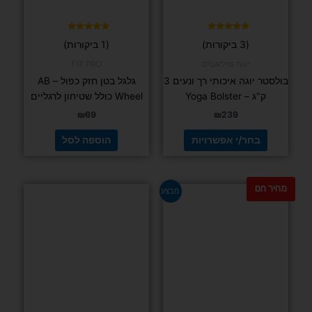
את
האפשרויות
בעמוד
דורג
דורג
(3 ביקורות)
(1 ביקורות)
5.00
4.67
המוצר
מתוך 5
מתוך 5
יוגה ופילאטיס
FIT PRO
בולסטר יוגה איכותי רך ונעים 3
גלגל בטן חזק כפול – AB
ק"ג – Yoga Bolster
Wheel כולל שטיחון לרגליים
₪
69
₪
239
בחר/י אפשרויות
הוספה לסל
מחיר חם
למוצר
למוצר
מבצע
זה
זה
יש
יש
מספר
מספר
סוגים.
סוגים.
ניתן
ניתן
לבחור
לבחור
את
את