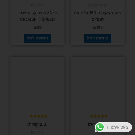
מתוך 5
כוח ומשקולות
FIT PRO
מוט משקולות 150 ס"מ עם
חבל קפיצה קרוספיט –
סוגרים
CROSSFIT SPEED
₪
39
₪
195
הוספה לסל
הוספה לסל
למוצר
זה
יש
מספר
סוגים.
ניתן
לבחור
את
האפשרויות
בעמוד
דורג
דורג
(2 ביקורות)
(3 ביקורות)
4.67
5.00
המוצר
צ'אט איתנו :)
מתוך 5
מתוך 5
FIT PRO