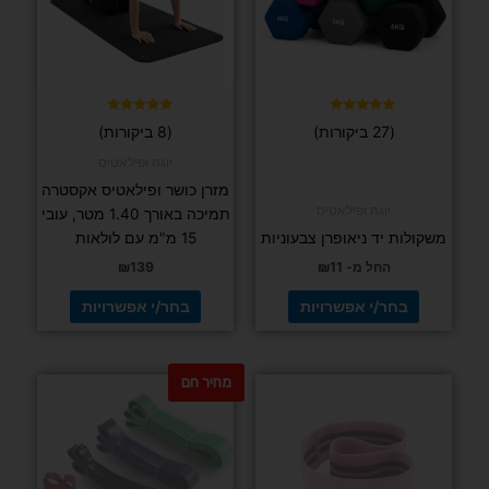
ניתן
ניתן
לבחור
לבחור
את
את
האפשרויות
האפשרויות
בעמוד
בעמוד
דורג
דורג
(27 ביקורות)
(8 ביקורות)
5.00
5.00
המוצר
המוצר
מתוך 5
מתוך 5
יוגה ופילאטיס
מזרן כושר ופילאטיס אקסטרה
יוגה ופילאטיס
תמיכה באורך 1.40 מטר, עובי
משקולות יד ניאופרן צבעוניות
15 מ"מ עם לולאות
החל מ-
11
₪
139
₪
בחר/י אפשרויות
בחר/י אפשרויות
מחיר חם
למוצר
למוצר
זה
זה
יש
יש
מספר
מספר
סוגים.
סוגים.