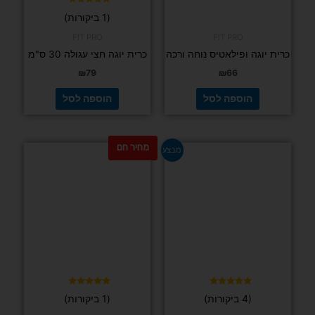
דורג
(1 ביקורות)
5.00
מתוך 5
FIT PRO
FIT PRO
כרית יוגה ופילאטיס נוחה ורכה
כרית יוגה חצי עגולה 30 ס"מ
₪
79
₪
66
הוספה לסל
הוספה לסל
מחיר חם
המחיר
המחיר
מבצע
המקורי
הנוכחי
היה:
הוא:
₪99.
₪129.
דורג
(1 ביקורות)
5.00
מתוך 5
דורג
(4 ביקורות)
5.00
מתוך 5