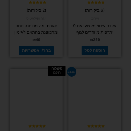
בעמוד
דורג
דורג
(6 ביקורות)
(2 ביקורות)
5.00
4.83
המוצר
מתוך 5
מתוך 5
אירובי
יוגה ופילאטיס
אקדח עיסוי מקצועי עם 9
חגורת יוגה מכותנה נוחה
יתרונות מיוחדים לגוף
ומתכווננת בהתאם לאימון
₪
49
₪
259
הוספה לסל
בחר/י אפשרויות
משלוח
המחיר
המחיר
מבצע
חינם
המקורי
הנוכחי
היה:
הוא:
₪155.
₪189.
דורג
(1 ביקורות)
5.00
מתוך 5