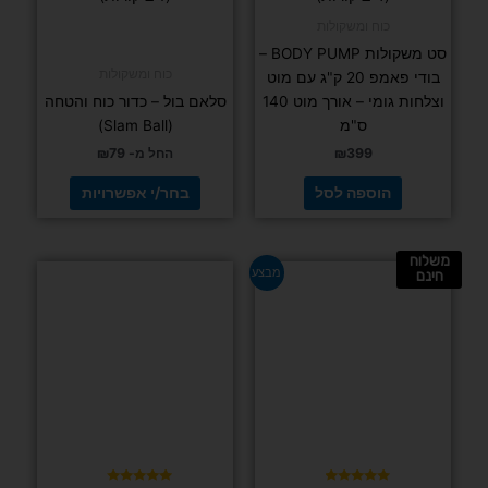
המוצר
מתוך 5
כוח ומשקולות
סט משקולות BODY PUMP –
כוח ומשקולות
בודי פאמפ 20 ק"ג עם מוט
וצלחות גומי – אורך מוט 140
סלאם בול – כדור כוח והטחה
ס"מ
(Slam Ball)
399
₪
החל מ-
79
₪
הוספה לסל
בחר/י אפשרויות
משלוח
למוצר
מבצע
חינם
זה
יש
מספר
סוגים.
ניתן
לבחור
את
האפשרויות
בעמוד