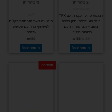
דורג
(2 ביקורות)
5.00
מתוך 5
כוח ומשקולות
ילדים
רצועות טי אר אקס תואם TRX
כולל עוגן לדלת ותיק בצבע
מולטינט רשת הנפתחת בקלות
צהוב – דגם משודרג עם
למשחקי כדור עם שלושה
רצועות סיליקון
גבהים
₪
410
₪
155
₪
189
הוספה לסל
הוספה לסל
מחיר חם
למוצר
למוצר
זה
זה
יש
יש
מספר
מספר
סוגים.
סוגים.
דורג
(10 ביקורות)
5.00
ניתן
ניתן
מתוך 5
לבחור
לבחור
את
את
האפשרויות
האפשרויות