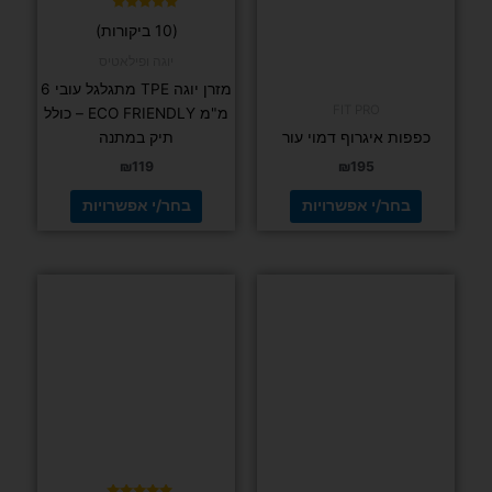
בעמוד
בעמוד
המוצר
המוצר
יוגה ופילאטיס
מזרן יוגה TPE מתגלגל עובי 6
FIT PRO
מ"מ ECO FRIENDLY – כולל
כפפות איגרוף דמוי עור
תיק במתנה
₪
119
₪
195
בחר/י אפשרויות
בחר/י אפשרויות