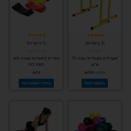
סוגים.
ניתן
לבחור
את
האפשרויות
בעמוד
דורג
דורג
(2 ביקורות)
(1 ביקורות)
5.00
5.00
המוצר
מתוך 5
מתוך 5
FIT PRO
יוגה ופילאטיס
מקבילים אקוולייזר גובה 75
גומיית התנגדות סגורה לופ
ס"מ
FIT PRO
₪
24
₪
195
₪
269
הוספה לסל
בחר/י אפשרויות
למוצר
למוצר
זה
זה
יש
יש
מספר
מספר
סוגים.
סוגים.