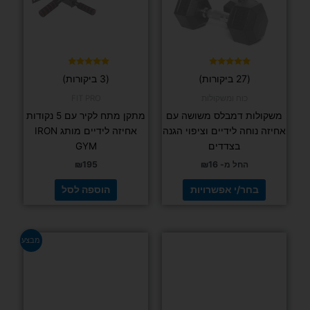
ניתן
לבחור
את
האפשרויות
בעמוד
דורג
דורג
(27 ביקורות)
(3 ביקורות)
4.67
4.93
המוצר
מתוך 5
מתוך 5
כוח ומשקולות
FIT PRO
משקולות דמבלס משושה עם
מתקן מתח לקיר עם 5 נקודות
אחיזה נוחה לידיים וציפוי הגנה
אחיזה לידיים מותג IRON
בצדדים
GYM
החל מ-
16
₪
195
₪
בחר/י אפשרויות
הוספה לסל
המחיר
המחיר
מבצע
המקורי
הנוכחי
היה:
הוא:
₪129.
₪169.