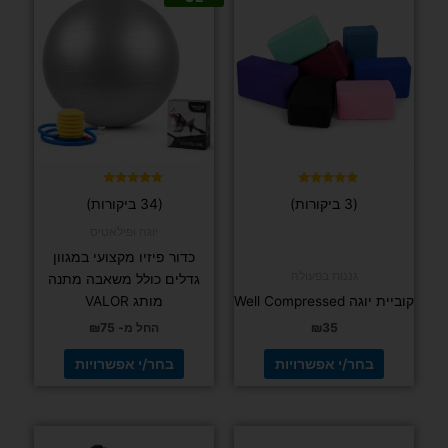
זה
זה
יש
יש
מספר
מספר
סוגים.
סוגים.
ניתן
ניתן
לבחור
לבחור
את
את
האפשרויות
האפשרויות
בעמוד
בעמוד
דורג
דורג
(3 ביקורות)
(34 ביקורות)
4.97
5.00
המוצר
המוצר
מתוך 5
מתוך 5
יוגה ופילאטיס
כדור פיזיו מקצועי במגוון
גננות בפעולה
גדלים כולל משאבה מתנה
קוביית יוגה Well Compressed
מותג VALOR
35
₪
החל מ-
75
₪
בחר/י אפשרויות
בחר/י אפשרויות
למוצר