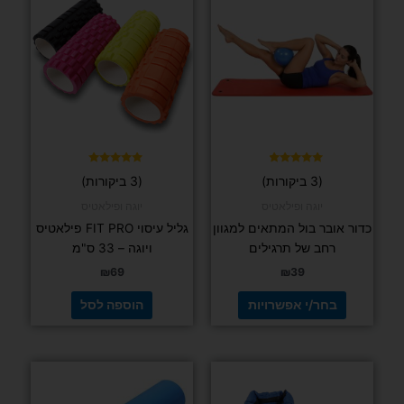
זה
יש
מספר
סוגים.
ניתן
לבחור
את
האפשרויות
בעמוד
דורג
דורג
(3 ביקורות)
(3 ביקורות)
5.00
4.67
המוצר
מתוך 5
מתוך 5
יוגה ופילאטיס
יוגה ופילאטיס
כדור אובר בול המתאים למגוון
גליל עיסוי FIT PRO פילאטיס
רחב של תרגילים
ויוגה – 33 ס"מ
₪
69
₪
39
בחר/י אפשרויות
הוספה לסל
למוצר
למוצר
זה
זה