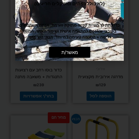
יש
(לא כולל נפחים ומשקלים חריגים)
מספר
סוגים.
ניתן
כדי לתת לך חוויית קנייה מתוקה וזורמת, אנחנו משתמשים
לבחור
בקובצי Cookie להתאמה אישית ושיפור האתר. המשך
את
גלישה = הסכמה טעימה במיוחד.
תנאי השימוש
.
האפשרויות
בעמוד
דורג
דורג
מאשר/ת
(5 ביקורות)
(5 ביקורות)
5.00
4.80
המוצר
מתוך 5
מתוך 5
אירובי
אירובי
כדור בוסו רחב עם רצועות
מדרגה אירובית מקצועית
התנגדות + משאבה מתנה
₪
239
₪
129
הוספה לסל
בחר/י אפשרויות
מחיר חם
המחיר
המחיר
למוצר
מבצע
המקורי
הנוכחי
זה
היה:
הוא:
יש
₪195.
₪269.
מספר