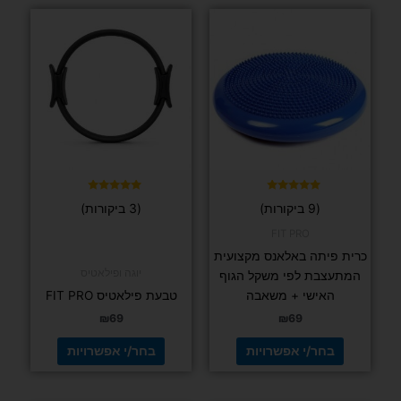
למוצר
למוצר
זה
זה
יש
יש
מספר
מספר
סוגים.
סוגים.
ניתן
ניתן
לבחור
לבחור
את
את
האפשרויות
האפשרויות
בעמוד
בעמוד
דורג
דורג
(9 ביקורות)
(3 ביקורות)
5.00
5.00
המוצר
המוצר
מתוך 5
מתוך 5
FIT PRO
כרית פיתה באלאנס מקצועית
יוגה ופילאטיס
המתעצבת לפי משקל הגוף
האישי + משאבה
טבעת פילאטיס FIT PRO
₪
69
₪
69
בחר/י אפשרויות
בחר/י אפשרויות