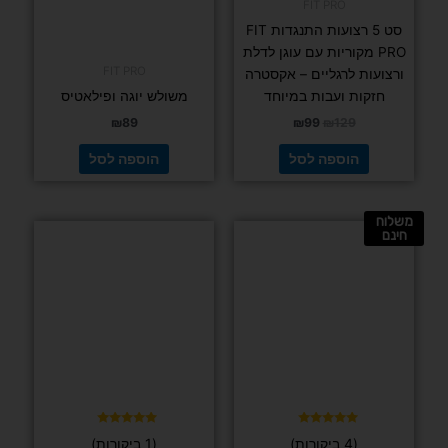
FIT PRO
סט 5 רצועות התנגדות FIT
PRO מקוריות עם עוגן לדלת
FIT PRO
ורצועות לרגליים – אקסטרה
חזקות ועבות במיוחד
משולש יוגה ופילאטיס
₪
89
₪
99
₪
129
הוספה לסל
הוספה לסל
משלוח
למוצר
חינם
זה
יש
דורג
(4 ביקורות)
5.00
מספר
מתוך 5
סוגים.
ניתן
לבחור
את
האפשרויות
בעמוד
דורג
(1 ביקורות)
5.00