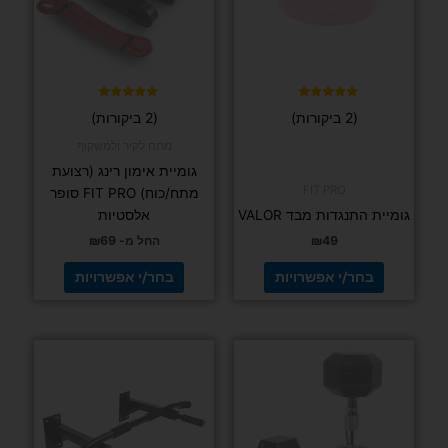
ניתן
ניתן
לבחור
לבחור
את
את
האפשרויות
האפשרויות
בעמוד
בעמוד
דורג
דורג
(2 ביקורות)
(2 ביקורות)
5.00
5.00
המוצר
המוצר
מתוך 5
מתוך 5
מתח לקיר ולמשקוף
גומיית אימון רינג (רצועת
FIT PRO
מתח/כוח) FIT PRO סופר
גומיית התנגדות מבד VALOR
אלסטיות
49
₪
החל מ-
69
₪
בחר/י אפשרויות
בחר/י אפשרויות
למוצר
זה
יש
מספר
סוגים.