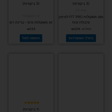
דורג
דורג
(3 ביקורות)
(3 ביקורות)
5.00
4.67
המוצר
מתוך 5
מתוך 5
FIT PRO
כוח ומשקולות
וסט משקולות FIT PRO לאימון
סיבולת וכוח
זוג משקולות מים – בריכה וים
החל מ-
329
₪
133
₪
בחר/י אפשרויות
הוספה לסל
דורג
(1 ביקורות)
5.00