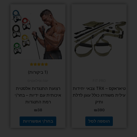
למוצר
זה
יש
מספר
סוגים.
ניתן
לבחור
את
האפשרויות
בעמוד
דורג
(1 ביקורות)
5.00
המוצר
מתוך 5
FIT PRO
יוגה ופילאטיס
טיאראקס – TRX צבאי יחידות
רצועת התנגדות אלסטית
עילית משודרג כולל עוגן לדלת
איכותית עם ידיות – בחר/י
ותיק
רמת התנגדות
₪
38
₪
390
הוספה לסל
בחר/י אפשרויות