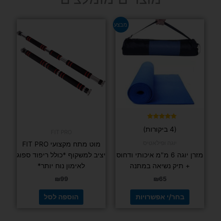
למוצר
מבצע
זה
יש
מספר
סוגים.
ניתן
לבחור
את
האפשרויות
בעמוד
דורג
(4 ביקורות)
5.00
FIT PRO
המוצר
מתוך 5
יוגה ופילאטיס
מוט מתח מקצועי FIT PRO
מזרן יוגה 6 מ"מ איכותי ודחוס
יציב למשקוף *כולל ריפוד ספוג
+ תיק נשיאה במתנה
לאימון נוח יותר*
₪
99
₪
65
בחר/י אפשרויות
הוספה לסל