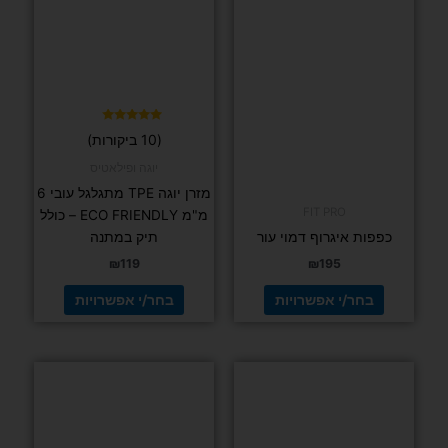
סוגים.
סוגים.
ניתן
ניתן
לבחור
לבחור
את
את
האפשרויות
האפשרויות
בעמוד
בעמוד
דורג
(10 ביקורות)
5.00
המוצר
המוצר
מתוך 5
יוגה ופילאטיס
מזרן יוגה TPE מתגלגל עובי 6
FIT PRO
מ"מ ECO FRIENDLY – כולל
כפפות איגרוף דמוי עור
תיק במתנה
₪
119
₪
195
בחר/י אפשרויות
בחר/י אפשרויות