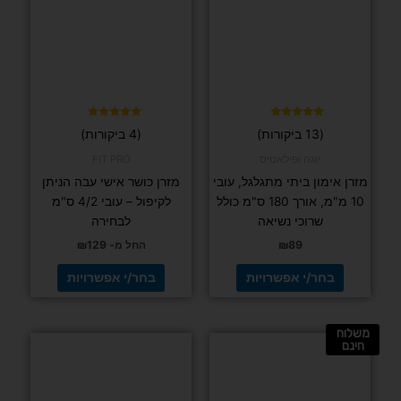
מספר
מספר
סוגים.
סוגים.
ניתן
ניתן
לבחור
לבחור
את
את
האפשרויות
האפשרויות
בעמוד
בעמוד
דורג
דורג
(13 ביקורות)
(4 ביקורות)
4.75
4.92
המוצר
המוצר
מתוך 5
מתוך 5
יוגה ופילאטיס
FIT PRO
מזרן אימון ביתי מתגלגל, עובי
מזרן כושר אישי עבה הניתן
10 מ"מ, אורך 180 ס"מ כולל
לקיפול – עובי 4/2 ס"מ
שרוכי נשיאה
לבחירה
89
₪
החל מ-
129
₪
בחר/י אפשרויות
בחר/י אפשרויות
משלוח
למוצר
חינם
זה
יש