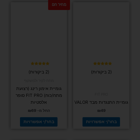
מחיר חם
למוצר
למוצר
זה
זה
יש
יש
מספר
מספר
סוגים.
סוגים.
ניתן
ניתן
לבחור
לבחור
את
את
האפשרויות
האפשרויות
בעמוד
בעמוד
דורג
דורג
(2 ביקורות)
(2 ביקורות)
5.00
5.00
המוצר
המוצר
מתוך 5
מתוך 5
מתח לקיר ולמשקוף
גומיית אימון רינג (רצועת
FIT PRO
מתח/כוח) FIT PRO סופר
גומיית התנגדות מבד VALOR
אלסטיות
49
₪
החל מ-
69
₪
בחר/י אפשרויות
בחר/י אפשרויות