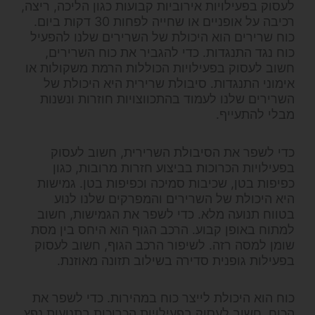
לעסוק בפעילויות אירוביות קבועות כגון הליכה, ריצה,
רכיבה על אופניים או שחייה לפחות 30 דקות ביום.
כוח שרירים הוא היכולת של השרירים שלנו להפעיל
כוח נגד התנגדות. כדי להגביר את כוח השרירים,
חשוב לעסוק בפעילויות הכוללות הרמת משקולות או
אימוני התנגדות. סיבולת שרירית היא היכולת של
השרירים שלנו לעמוד בהתכווצויות חוזרות ונשנות
מבלי להתעייף.
כדי לשפר את הסיבולת השרירית, חשוב לעסוק
בפעילויות הכרוכות בביצוע חזרות מרובות, כגון
כפיפות בטן, שכיבות סמיכה וכפיפות בטן. גמישות
היא היכולת של השרירים והמפרקים שלנו לנוע
בטווח תנועה מלא. כדי לשפר את הגמישות, חשוב
למתוח באופן קבוע. הרכב הגוף הוא היחס בין מסת
שומן למסה רזה. לשיפור הרכב הגוף, חשוב לעסוק
בפעילות גופנית סדירה בשילוב תזונה מאוזנת.
כוח הוא היכולת לייצר כוח במהירות. כדי לשפר את
הכוח, חשוב לעסוק בפעילויות הכרוכות בתנועות נפץ