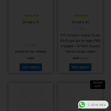
דורג
דורג
(4 ביקורות)
(1 ביקורות)
5.00
5.00
מתוך 5
מתוך 5
FIT PRO
סט 5 רצועות התנגדות FIT
PRO מקוריות עם עוגן לדלת
FIT PRO
ורצועות לרגליים – אקסטרה
חזקות ועבות במיוחד
משולש יוגה ופילאטיס
₪
89
₪
99
₪
129
הוספה לסל
הוספה לסל
משלוח
למוצר
חינם
זה
יש
מספר
צ'אט איתנו :)
סוגים.