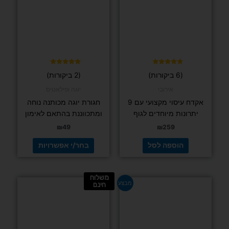
מספר
סוגים.
ניתן
לבחור
את
האפשרויות
בעמוד
דורג
דורג
(6 ביקורות)
(2 ביקורות)
5.00
4.83
המוצר
מתוך 5
מתוך 5
אירובי
יוגה ופילאטיס
אקדח עיסוי מקצועי עם 9
חגורת יוגה מכותנה נוחה
יתרונות מיוחדים לגוף
ומתכווננת בהתאם לאימון
₪
49
₪
259
הוספה לסל
בחר/י אפשרויות
משלוח
המחיר
המחיר
מבצע
חינם
המקורי
הנוכחי
היה:
הוא:
₪155.
₪189.