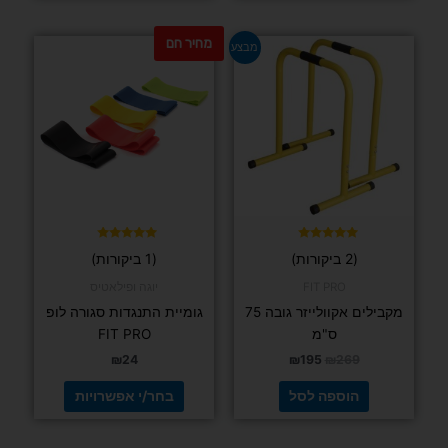
מחיר חם
המחיר
המחיר
למוצר
מבצע
המקורי
הנוכחי
זה
היה:
הוא:
יש
₪195.
₪269.
מספר
סוגים.
ניתן
לבחור
את
האפשרויות
בעמוד
דורג
דורג
(2 ביקורות)
(1 ביקורות)
5.00
5.00
המוצר
מתוך 5
מתוך 5
FIT PRO
יוגה ופילאטיס
מקבילים אקוולייזר גובה 75
גומיית התנגדות סגורה לופ
ס"מ
FIT PRO
₪
24
₪
195
₪
269
הוספה לסל
בחר/י אפשרויות