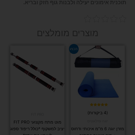
תוכנית אימונים יעילה ולבנות גוף חזק ובריא.
מוצרים מומלצים
למוצר
מבצע
זה
יש
מספר
סוגים.
ניתן
לבחור
את
האפשרויות
בעמוד
דורג
(4 ביקורות)
5.00
FIT PRO
המוצר
מתוך 5
יוגה ופילאטיס
מוט מתח מקצועי FIT PRO
מזרן יוגה 6 מ"מ איכותי ודחוס
יציב למשקוף *כולל ריפוד ספוג