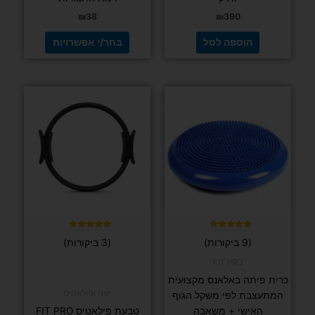
₪
38
₪
390
הוספה לסל
בחר/י אפשרויות
למוצר
למוצר
זה
זה
יש
יש
מספר
מספר
סוגים.
סוגים.
ניתן
ניתן
לבחור
לבחור
את
את
האפשרויות
האפשרויות
בעמוד
בעמוד
דורג
דורג
(9 ביקורות)
(3 ביקורות)
5.00
5.00
המוצר
המוצר
מתוך 5
מתוך 5
FIT PRO
כרית פיתה באלאנס מקצועית
יוגה ופילאטיס
המתעצבת לפי משקל הגוף
האישי + משאבה
טבעת פילאטיס FIT PRO