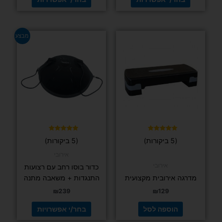
למוצר
מבצע
זה
יש
מספר
סוגים.
ניתן
לבחור
את
האפשרויות
בעמוד
דורג
דורג
(5 ביקורות)
(5 ביקורות)
5.00
4.80
המוצר
מתוך 5
מתוך 5
אירובי
אירובי
כדור בוסו רחב עם רצועות
מדרגה אירובית מקצועית
התנגדות + משאבה מתנה
₪
239
₪
129
הוספה לסל
בחר/י אפשרויות