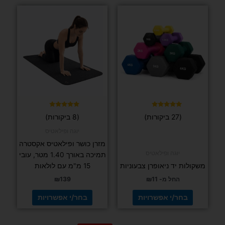
למוצר
למוצר
זה
זה
יש
יש
מספר
מספר
סוגים.
סוגים.
ניתן
ניתן
לבחור
לבחור
את
את
האפשרויות
האפשרויות
בעמוד
בעמוד
דורג
דורג
(27 ביקורות)
(8 ביקורות)
5.00
5.00
המוצר
המוצר
מתוך 5
מתוך 5
יוגה ופילאטיס
מזרן כושר ופילאטיס אקסטרה
יוגה ופילאטיס
תמיכה באורך 1.40 מטר, עובי
משקולות יד ניאופרן צבעוניות
15 מ"מ עם לולאות
החל מ-
11
₪
139
₪
בחר/י אפשרויות
בחר/י אפשרויות