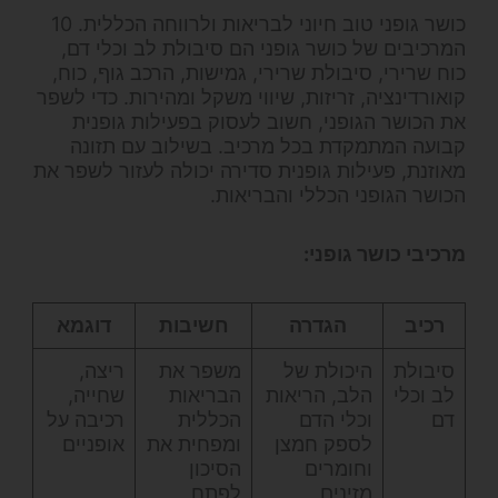
כושר גופני טוב חיוני לבריאות ולרווחה הכללית. 10
המרכיבים של כושר גופני הם סיבולת לב וכלי דם,
כוח שרירי, סיבולת שרירי, גמישות, הרכב גוף, כוח,
קואורדינציה, זריזות, שיווי משקל ומהירות. כדי לשפר
את הכושר הגופני, חשוב לעסוק בפעילות גופנית
קבועה המתמקדת בכל מרכיב. בשילוב עם תזונה
מאוזנת, פעילות גופנית סדירה יכולה לעזור לשפר את
הכושר הגופני הכללי והבריאות.
מרכיבי כושר גופני:
רכיב
הגדרה
חשיבות
דוגמא
סיבולת
היכולת של
משפר את
ריצה,
לב וכלי
הלב, הריאות
הבריאות
שחייה,
דם
וכלי הדם
הכללית
רכיבה על
לספק חמצן
ומפחית את
אופניים
וחומרים
הסיכון
מזינים
לפתח