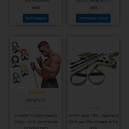
+ תיק נשיאה במתנה
לאימון נוח יותר*
₪
99
₪
65
בחר/י אפשרויות
הוספה לסל
למוצר
זה
יש
מספר
סוגים.
ניתן
לבחור
את
האפשרויות
בעמוד
דורג
(1 ביקורות)
5.00
המוצר
מתוך 5
FIT PRO
יוגה ופילאטיס
טיאראקס – TRX צבאי יחידות
רצועת התנגדות אלסטית
עילית משודרג כולל עוגן לדלת
איכותית עם ידיות – בחר/י
ותיק
רמת התנגדות