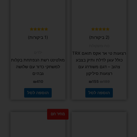
דורג
דורג
(2 ביקורות)
(1 ביקורות)
5.00
5.00
מתוך 5
מתוך 5
כוח ומשקולות
ילדים
רצועות טי אר אקס תואם TRX
כולל עוגן לדלת ותיק בצבע
מולטינט רשת הנפתחת בקלות
צהוב – דגם משודרג עם
למשחקי כדור עם שלושה
רצועות סיליקון
גבהים
₪
410
₪
155
₪
189
הוספה לסל
הוספה לסל
מחיר חם
למוצר
למוצר
זה
זה
יש
יש
מספר
מספר