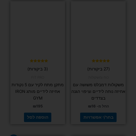
למוצר
זה
יש
מספר
סוגים.
ניתן
לבחור
את
האפשרויות
בעמוד
דורג
דורג
(27 ביקורות)
(3 ביקורות)
4.67
4.93
המוצר
מתוך 5
מתוך 5
כוח ומשקולות
FIT PRO
משקולות דמבלס משושה עם
מתקן מתח לקיר עם 5 נקודות
אחיזה נוחה לידיים וציפוי הגנה
אחיזה לידיים מותג IRON
בצדדים
GYM
החל מ-
16
₪
195
₪
בחר/י אפשרויות
הוספה לסל