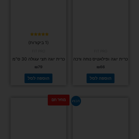
דורג
(1 ביקורות)
5.00
מתוך 5
FIT PRO
FIT PRO
כרית יוגה ופילאטיס נוחה ורכה
כרית יוגה חצי עגולה 30 ס"מ
₪
79
₪
66
הוספה לסל
הוספה לסל
מחיר חם
המחיר
המחיר
מבצע
המקורי
הנוכחי
היה:
הוא:
₪99.
₪129.