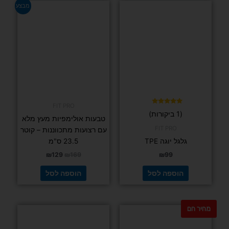
המחיר
המחיר
מבצע
המקורי
הנוכחי
היה:
הוא:
₪129.
₪169.
FIT PRO
דורג
(1 ביקורות)
5.00
טבעות אולימפיות מעץ מלא
מתוך 5
FIT PRO
עם רצועות מתכווננות – קוטר
גלגל יוגה TPE
23.5 ס"מ
₪
129
₪
169
₪
99
הוספה לסל
הוספה לסל
מחיר חם
למוצר
זה