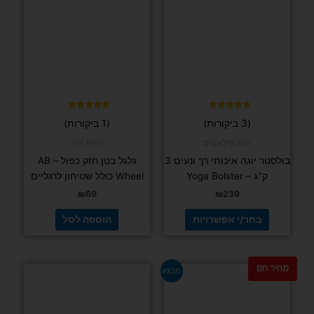
יש
מספר
סוגים.
ניתן
לבחור
את
האפשרויות
בעמוד
דורג
דורג
(3 ביקורות)
(1 ביקורות)
5.00
4.67
המוצר
מתוך 5
מתוך 5
יוגה ופילאטיס
FIT PRO
בולסטר יוגה איכותי רך ונעים 3
גלגל בטן חזק כפול – AB
ק"ג – Yoga Bolster
Wheel כולל שטיחון לרגליים
₪
69
₪
239
בחר/י אפשרויות
הוספה לסל
מחיר חם
למוצר
למוצר
מבצע
זה
זה
יש
יש