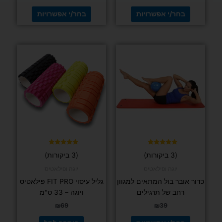
בחר/י אפשרויות
בחר/י אפשרויות
למוצר
זה
יש
מספר
סוגים.
ניתן
לבחור
את
האפשרויות
בעמוד
דורג
דורג
(3 ביקורות)
(3 ביקורות)
5.00
4.67
המוצר
מתוך 5
מתוך 5
יוגה ופילאטיס
יוגה ופילאטיס
כדור אובר בול המתאים למגוון
גליל עיסוי FIT PRO פילאטיס
רחב של תרגילים
ויוגה – 33 ס"מ
₪
69
₪
39