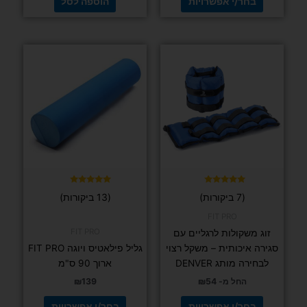
בחר/י אפשרויות
הוספה לסל
למוצר
למוצר
זה
זה
יש
יש
מספר
מספר
סוגים.
סוגים.
ניתן
ניתן
לבחור
לבחור
את
את
האפשרויות
האפשרויות
בעמוד
בעמוד
דורג
דורג
(7 ביקורות)
(13 ביקורות)
4.92
5.00
המוצר
המוצר
מתוך 5
מתוך 5
FIT PRO
FIT PRO
זוג משקולות לרגליים עם
סגירה איכותית – משקל רצוי
גליל פילאטיס ויוגה FIT PRO
לבחירה מותג DENVER
ארוך 90 ס"מ
החל מ-
54
₪
139
₪
בחר/י אפשרויות
בחר/י אפשרויות